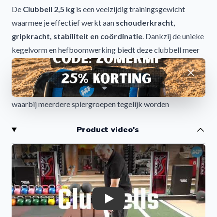
De
Clubbell 2,5 kg
is een veelzijdig trainingsgewicht
waarmee je effectief werkt aan
schouderkracht,
gripkracht, stabiliteit en coördinatie
. Dankzij de unieke
kegelvorm en hefboomwerking biedt deze clubbell meer
uitdaging dan traditionele gewichten, zelfs bij een relatief
Afwijzen
laag gewicht.
De
2,5
kg clubbell
is perfect voor dynamische oefeningen
waarbij meerdere spiergroepen tegelijk worden
aangesproken. Hierdoor verbeter je niet alleen kracht,
Product video's
maar ook
uithoudingsvermogen, flexibiliteit en
mobiliteit
. Dit maakt de clubbell een uitstekende
aanvulling op je reguliere krachttraining en een ideale
uitbreiding op bekende
kettlebell workouts
.
Voordelen van de Clubbell 2,5 kg
Verbetert gripkracht:
versterkt handen, polsen en
Play
onderarmen