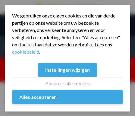
9.5 / 785 reviews
We gebruiken onze eigen cookies en die van derde
Ga naar de inhoud
partijen op onze website om uw bezoek te
Menu
verbeteren, ons verkeer te analyseren en voor
veiligheid en marketing. Selecteer "Alles accepteren"
Incl. BTW
Producten zoeken...
om toe te staan dat ze worden gebruikt. Lees ons
Incl. BT
cookiebeleid
.
Dism
25% korting ivm vakantiesluiting. Gebruik code:
Instellingen wijzigen
ZOMERMP. muv vloeren, fitnesstoestellen, boksartikelen,
zakelijk en dealer inlog. Verzending vanaf 19 aug.
Blokkeer alle cookies
Home
/
Clubbell 2,5 kg
Alles accepteren
Clubbell 2,5 kg