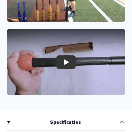
Meer schouderkracht:
ideaal voor sterke en stabiele
schouders
Dynamische training:
geschikt voor rotatie-, kracht- en
mobiliteitsoefeningen
Veelzijdig inzetbaar:
perfect voor functionele fitness en
krachttraining
Betere coördinatie en stabiliteit:
train gecontroleerde
en natuurlijke bewegingen
Play
Uitstekende aanvulling op kettlebell training:
meer
variatie en uitdaging
Duurzaam ontwerp met stevige grip
De
2,5
kg clubbell
is gemaakt van hoogwaardig staal en
ontworpen voor intensief gebruik. De
rode rubberen dop
aan de bovenzijde
zorgt voor extra grip en controle
tijdens het trainen. Hierdoor kun je veilig en comfortabel
Specificaties
verschillende oefeningen uitvoeren, zelfs tijdens intensieve