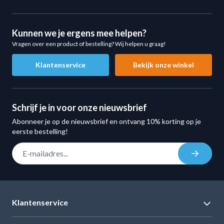
Colli
1
Kunnen we je ergens mee helpen?
Colli Afmeting
63 x 7 x 7 cm
Vragen over een product of bestelling? Wij helpen u graag!
Colli Gewicht
3 kg
Klantenservice
Bekijk onze winkel
Schrijf je in voor onze nieuwsbrief
Abonneer je op de nieuwsbrief en ontvang 10% korting op je
eerste bestelling!
E-mail adres
Inschrij
Klantenservice