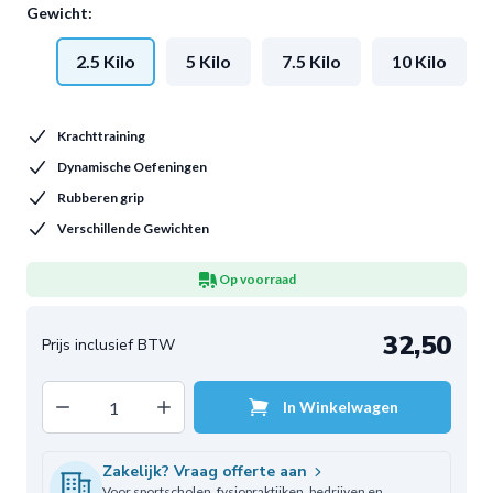
Gewicht:
2.5 Kilo
5 Kilo
7.5 Kilo
10 Kilo
Krachttraining
Dynamische Oefeningen
Rubberen grip
Verschillende Gewichten
Op voorraad
32,50
Decrease quantity
Increase quantity
In Winkelwagen
Aantal
Zakelijk? Vraag offerte aan
Voor sportscholen, fysiopraktijken, bedrijven en