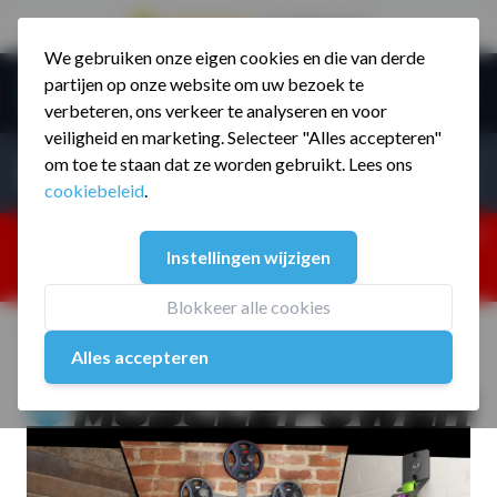
9.5 / 785 reviews
We gebruiken onze eigen cookies en die van derde
Ga naar de inhoud
partijen op onze website om uw bezoek te
Menu
verbeteren, ons verkeer te analyseren en voor
veiligheid en marketing. Selecteer "Alles accepteren"
Incl. BTW
Producten zoeken...
om toe te staan dat ze worden gebruikt. Lees ons
Incl. BT
cookiebeleid
.
Dism
25% korting ivm vakantiesluiting. Gebruik code:
Instellingen wijzigen
ZOMERMP. muv vloeren, fitnesstoestellen, boksartikelen,
zakelijk en dealer inlog. Verzending vanaf 19 aug.
Blokkeer alle cookies
Home
/
Muscle Power Wandsysteem Informatie
Alles accepteren
Muscle Power Wall Line Informatie