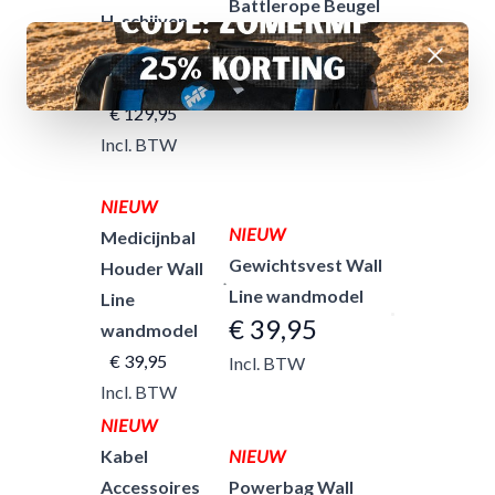
Battlerope Beugel
H. schijven
wandmodel
wandmodel
Afwijzen
€ 39,95
zijstuk
Incl. BTW
€ 129,95
Incl. BTW
NIEUW
NIEUW
Medicijnbal
Gewichtsvest Wall
Houder Wall
Line wandmodel
Line
€ 39,95
wandmodel
€ 39,95
Incl. BTW
Incl. BTW
NIEUW
Kabel
NIEUW
Accessoires
Powerbag Wall