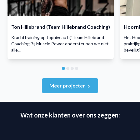
Ton Hillebrand (Team Hillebrand Coaching)
Hoornb
Krachttraining op topniveau bij Team Hillebrand
Het Hoo
Coaching Bij Muscle Power ondersteunen we niet
praktijk
alle...
beveiligi
Meer projecten
Wat onze klanten over ons zeggen: