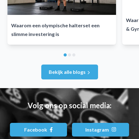
Waaro
Waarom een olympische halterset een
& Gy
slimme investering is
Bekijk alle blogs
Volg ons op social media:
Facebook
Instagram