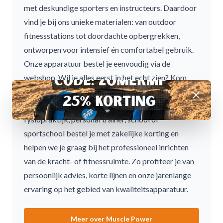
met deskundige sporters en instructeurs. Daardoor
vind je bij ons unieke materialen: van outdoor
fitnessstations tot doordachte opbergrekken,
ontworpen voor intensief én comfortabel gebruik.
Onze apparatuur bestel je eenvoudig via de
webshop. Wil je alles eerst in het echt zien? Kom
dan gerust langs in onze showroom in Doesburg.
Afwijzen
Voor bedrijven bieden wij extra voordeel. Als
fysiopraktijk, personal trainer, school of
sportschool bestel je met zakelijke korting en
helpen we je graag bij het professioneel inrichten
van de kracht- of fitnessruimte. Zo profiteer je van
persoonlijk advies, korte lijnen en onze jarenlange
ervaring op het gebied van kwaliteitsapparatuur.
Meer over Muscle Power