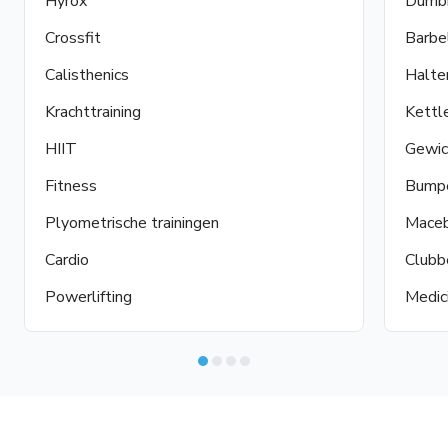
Hyrox
Dumb
Crossfit
Barbe
Calisthenics
Halte
Krachttraining
Kettl
HIIT
Gewic
Fitness
Bumpe
Plyometrische trainingen
Maceb
Cardio
Clubb
Powerlifting
Medic