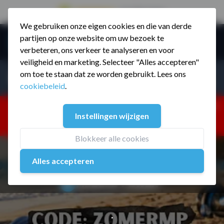
9.5 / 785 reviews
We gebruiken onze eigen cookies en die van derde
Ga naar de inhoud
partijen op onze website om uw bezoek te
Menu
verbeteren, ons verkeer te analyseren en voor
veiligheid en marketing. Selecteer "Alles accepteren"
Incl. BTW
Producten zoeken...
om toe te staan dat ze worden gebruikt. Lees ons
Incl. BT
cookiebeleid
.
Dism
25% korting ivm vakantiesluiting. Gebruik code:
Instellingen wijzigen
ZOMERMP. muv vloeren, fitnesstoestellen, boksartikelen,
zakelijk en dealer inlog. Verzending vanaf 19 aug.
Blokkeer alle cookies
Alles accepteren
.