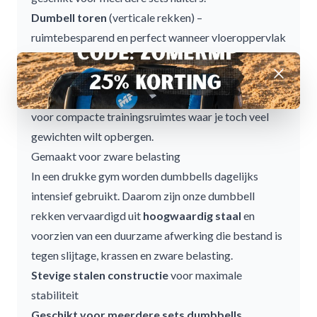
Dumbell toren
(verticale rekken) –
ruimtebesparend en perfect wanneer vloeroppervlak
beperkt is.
Afwijzen
Een verticale
dumbell toren
neemt minder ruimte in
dan een traditioneel rek en is daardoor zeer geschikt
voor compacte trainingsruimtes waar je toch veel
gewichten wilt opbergen.
Gemaakt voor zware belasting
In een drukke gym worden
dumbbells
dagelijks
intensief gebruikt. Daarom zijn onze dumbbell
rekken vervaardigd uit
hoogwaardig staal
en
voorzien van een duurzame afwerking die bestand is
tegen slijtage, krassen en zware belasting.
Stevige stalen constructie
voor maximale
stabiliteit
Geschikt voor meerdere sets dumbbells