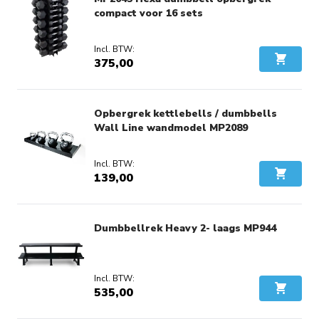
compact voor 16 sets
375,00
In Wink
Opbergrek kettlebells / dumbbells
Wall Line wandmodel MP2089
139,00
In Wink
Dumbbellrek Heavy 2- laags MP944
535,00
In Wink