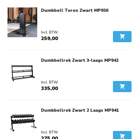
Dumbbell Toren Zwart MP936
259,00
In Wink
Dumbbellrek Zwart 3-laags MP942
335,00
In Wink
Dumbbellrek Zwart 2 Laags MP941
275,00