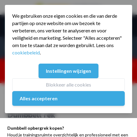
9.5 / 785 reviews
We gebruiken onze eigen cookies en die van derde
Ga naar de inhoud
partijen op onze website om uw bezoek te
Menu
verbeteren, ons verkeer te analyseren en voor
veiligheid en marketing. Selecteer "Alles accepteren"
Incl. BTW
Producten zoeken...
om toe te staan dat ze worden gebruikt. Lees ons
Incl. BT
cookiebeleid
.
Dism
25% korting ivm vakantiesluiting. Gebruik code:
Instellingen wijzigen
ZOMERMP. muv vloeren, fitnesstoestellen, boksartikelen,
zakelijk en dealer inlog. Verzending vanaf 19 aug.
Blokkeer alle cookies
Home
/
Assortiment
/
Opbergsystemen
/
Opbergrekken
/
Dumbbell rek
Alles accepteren
Dumbbell rek
Dumbbell opbergrek kopen?
Houd je trainingsruimte overzichtelijk en professioneel met een