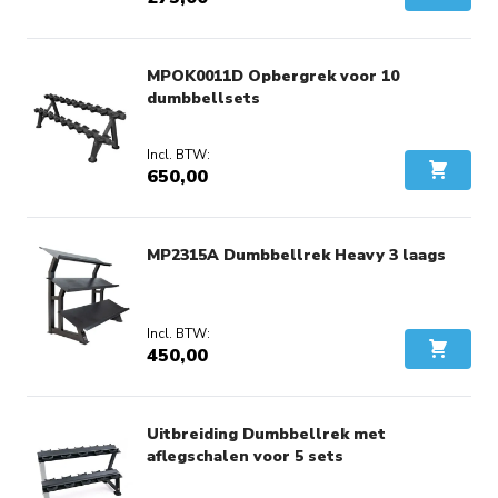
In Wink
MPOK0011D Opbergrek voor 10
dumbbellsets
650,00
In Wink
MP2315A Dumbbellrek Heavy 3 laags
450,00
In Wink
Uitbreiding Dumbbellrek met
aflegschalen voor 5 sets