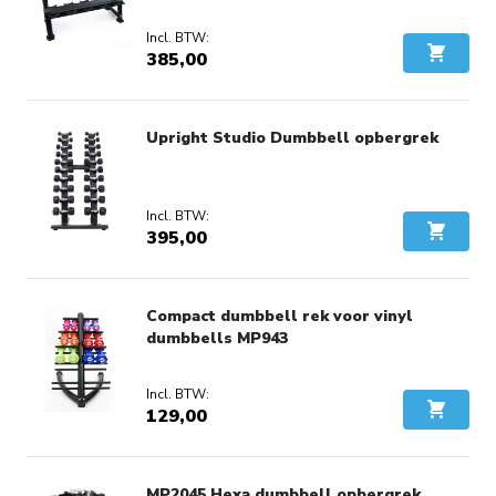
385,00
In Wink
Upright Studio Dumbbell opbergrek
395,00
In Wink
Compact dumbbell rek voor vinyl
dumbbells MP943
129,00
In Wink
MP2045 Hexa dumbbell opbergrek