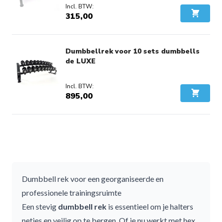
315,00
In Wink
Dumbbellrek voor 10 sets dumbbells
de LUXE
895,00
In Wink
Dumbbell rek voor een georganiseerde en
professionele trainingsruimte
Een stevig
dumbbell rek
is essentieel om je halters
netjes en veilig op te bergen. Of je nu werkt met
hex