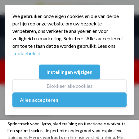
9.5 / 785 reviews
We gebruiken onze eigen cookies en die van derde
Ga naar de inhoud
partijen op onze website om uw bezoek te
Menu
verbeteren, ons verkeer te analyseren en voor
veiligheid en marketing. Selecteer "Alles accepteren"
Incl. BTW
Producten zoeken...
om toe te staan dat ze worden gebruikt. Lees ons
Incl. BT
cookiebeleid
.
Dism
25% korting ivm vakantiesluiting. Gebruik code:
Instellingen wijzigen
ZOMERMP. muv vloeren, fitnesstoestellen, boksartikelen,
zakelijk en dealer inlog. Verzending vanaf 19 aug.
Blokkeer alle cookies
Home
/
Assortiment
/
Vloeren
/
Sprinttracks
Alles accepteren
Sprinttracks
Sprinttrack voor Hyrox, sled training en functionele workouts
Een
sprinttrack
is de perfecte ondergrond voor explosieve
trainingen,
Hyrox workouts
en intensieve sled training. Met