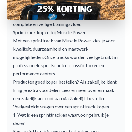
Afwijzen
Combineer een sprinttrack bijvoorbeeld met
rubberen tegels uit het
vloeren assortiment
voor een
complete en veilige trainingsvloer.
Sprinttrack kopen bij Muscle Power
Met een sprinttrack van Muscle Power kies je voor
kwaliteit, duurzaamheid en maatwerk
mogelijkheden. Onze tracks worden veel gebruikt in
professionele sportscholen, crossfit boxen en
performance centers.
Producten goedkoper bestellen? Als zakelijke klant
krijg je extra voordelen. Lees er meer over en maak
een zakelijk account aan via
Zakelijk bestellen
.
Veelgestelde vragen over een sprinttrack kopen
1. Wat is een sprinttrack en waarvoor gebruik je
deze?
Een
sprinttrack
is een speciaal ontworpen