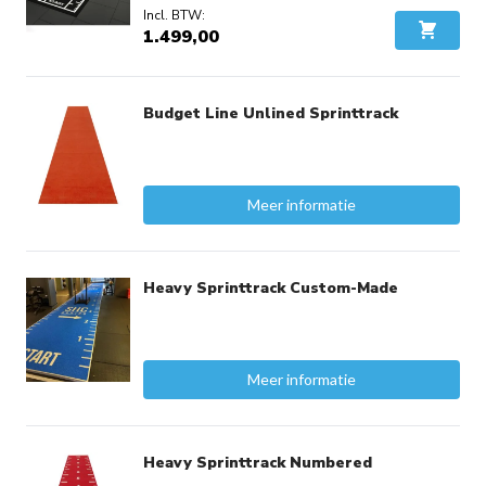
1.499,00
In Wink
Budget Line Unlined Sprinttrack
Meer informatie
Heavy Sprinttrack Custom-Made
Meer informatie
Heavy Sprinttrack Numbered