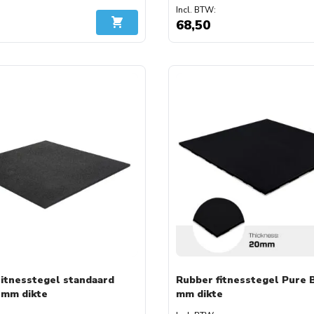
68,50
In Winkelwagen
itnesstegel standaard
Rubber fitnesstegel Pure B
 mm dikte
mm dikte
A