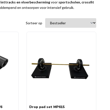
sprinttracks en vloerbescherming
voor
sportscholen, crossfit
uiddempend en ontworpen voor intensief gebruik.
Sorteer op
76
Drop pad set MP615