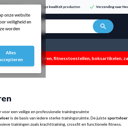
dvies & service
Hoge kwaliteit producten
Verzending naar Ned
 op onze website
or veiligheid en
n zoeken...
t ze worden
Alles
 ZOMERMP. muv vloeren, fitnesstoestellen, boksartikelen, zak
accepteren
ren
r voor een veilige en professionele trainingsruimte
 vloer
is de basis van iedere sterke trainingsruimte. De juiste
sportvloer
nsieve trainingen zoals krachttraining, crossfit en functionele fitness.