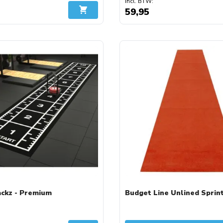
59,95
In Winkelwagen
ackz - Premium
Budget Line Unlined Sprin