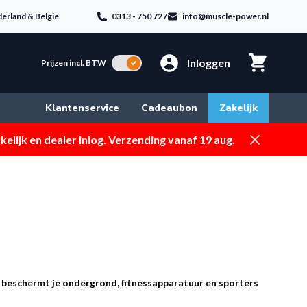
erland & België
0313 - 750 727
info@muscle-power.nl
Inloggen
Incl. BTW
Prijzen incl. BTW
Klantenservice
Cadeaubon
Zakelijk
Dismiss
elijk en dealer inlog. Verzending vanaf 19 aug.
 beschermt je ondergrond, fitnessapparatuur en sporters