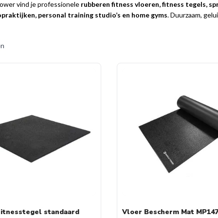
Power vind je professionele
rubberen fitness vloeren, fitness tegels, 
opraktijken, personal training studio’s en home gyms
. Duurzaam, gel
en
itnesstegel standaard
Vloer Bescherm Mat MP14