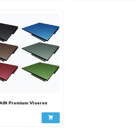
IN Premium Vloeren
In Winkelwagen