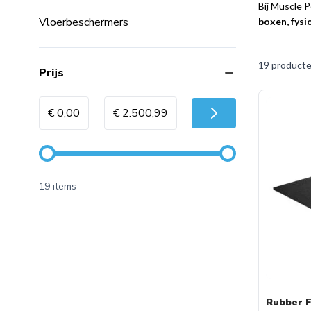
Bij Muscle 
Vloerbeschermers
boxen, fysi
19
product
filter
Prijs
Minimum value
Maximale Waarde
€ 0,00
€ 2.500,99
19 items
Rubber F