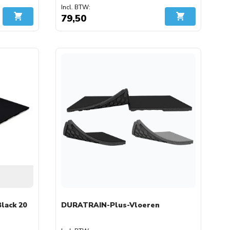
79,50
In Winkelwagen
In Winkelwage
lack 20
DURATRAIN-Plus-Vloeren
fwijzen