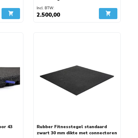
2.500,00
In Winkelwagen
In Winkelwage
oor 43
Rubber Fitnesstegel standaard
zwart 30 mm dikte met connectoren