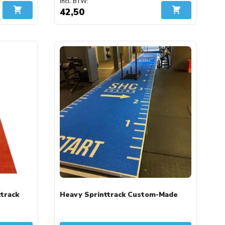
42,50
In Winkelwagen
In Winkelwage
ttrack
Heavy Sprinttrack Custom-Made