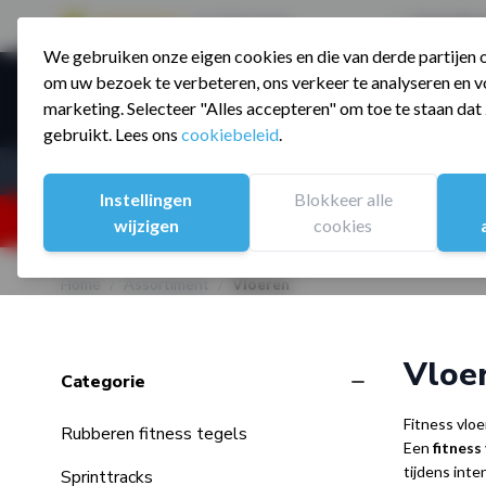
9.5 / 785 reviews
Sinds 2006 a
We gebruiken onze eigen cookies en die van derde partijen
Ga naar de inhoud
om uw bezoek te verbeteren, ons verkeer te analyseren en vo
Producte
marketing. Selecteer "Alles accepteren" om toe te staan da
gebruikt. Lees ons
cookiebeleid
.
Assortiment
Sporten
Instellingen
Blokkeer alle
25% korting ivm vakantiesluiting. Gebruik code:
wijzigen
cookies
Home
/
Assortiment
/
Vloeren
Vloe
filter
Categorie
Skip to product list
Fitness vloe
Rubberen fitness tegels
Een
fitness
tijdens inte
Sprinttracks