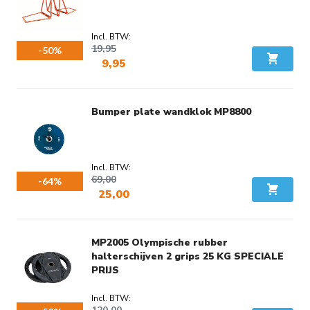
19,95
-50%
9,95
In Wink
Voordeel:
€ 10,00
Bumper plate wandklok MP8800
69,00
-64%
25,00
In Wink
Voordeel:
€ 44,00
MP2005 Olympische rubber
halterschijven 2 grips 25 KG SPECIALE
PRIJS