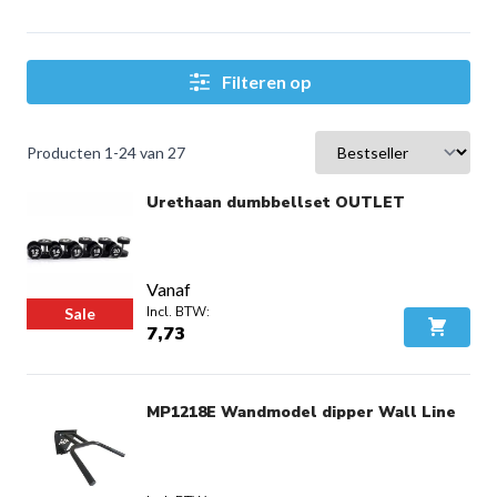
Filteren op
Producten
1
-
24
van
27
Urethaan dumbbellset OUTLET
Vanaf
Sale
7,73
In Wink
MP1218E Wandmodel dipper Wall Line