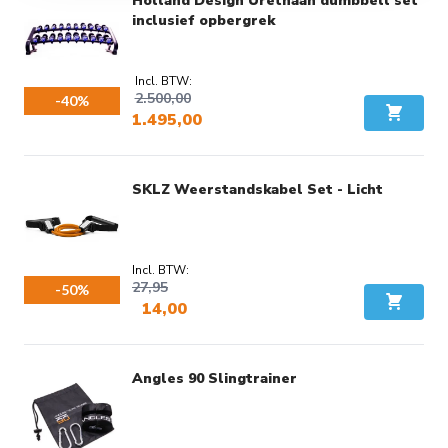
Holland Design Urethaan dumbbell set
inclusief opbergrek
2.500,00
-40%
1.495,00
In Wink
Voordeel:
€ 1,005,00
SKLZ Weerstandskabel Set - Licht
27,95
-50%
14,00
In Wink
Voordeel:
€ 13,95
Angles 90 Slingtrainer