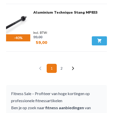
Voordeel:
€ 19,95
Aluminium Technique Stang MP833
99,00
-40%
59,00
In Wink
Voordeel:
€ 40,00
1
2
U lees momenteel pagina
Pagina
Fitness Sale – Profiteer van hoge kortingen op
professionele fitnessartikelen
Ben je op zoek naar
fitness aanbiedingen
van