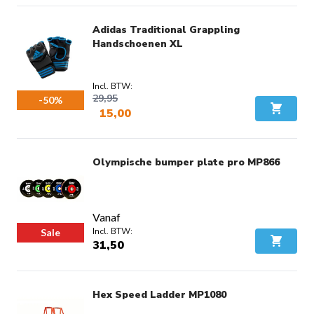
Voordeel:
€ 20,00
Adidas Traditional Grappling
Handschoenen XL
29,95
-50%
15,00
In Wink
Voordeel:
€ 14,95
Olympische bumper plate pro MP866
Vanaf
Sale
31,50
In Wink
Hex Speed Ladder MP1080