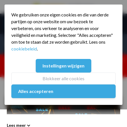
9.5 / 785 reviews
We gebruiken onze eigen cookies en die van derde
Ga naar de inhoud
partijen op onze website om uw bezoek te
Menu
verbeteren, ons verkeer te analyseren en voor
veiligheid en marketing. Selecteer "Alles accepteren"
Incl. BTW
Producten zoeken...
om toe te staan dat ze worden gebruikt. Lees ons
Incl. BT
cookiebeleid
.
Dism
25% korting ivm vakantiesluiting. Gebruik code:
Instellingen wijzigen
ZOMERMP. muv vloeren, fitnesstoestellen, boksartikelen,
zakelijk en dealer inlog. Verzending vanaf 19 aug.
Blokkeer alle cookies
Home
/
Assortiment
/
Sale
Alles accepteren
Lees meer