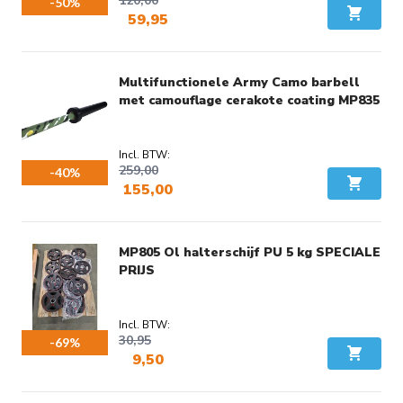
120,00
-50%
59,95
In Wink
Voordeel:
€ 60,05
Multifunctionele Army Camo barbell
met camouflage cerakote coating MP835
259,00
-40%
155,00
In Wink
Voordeel:
€ 104,00
MP805 Ol halterschijf PU 5 kg SPECIALE
PRIJS
30,95
-69%
9,50
In Wink
Voordeel:
€ 21,45