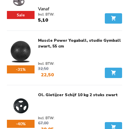
Vanaf
Sale
5,10
In Wink
Muscle Power Yogaball, studio Gymball
zwart, 55 cm
32,50
-31%
22,50
In Wink
Voordeel:
€ 10,00
Ol. Gietijzer Schijf 10 kg 2 stuks zwart
67,00
-40%