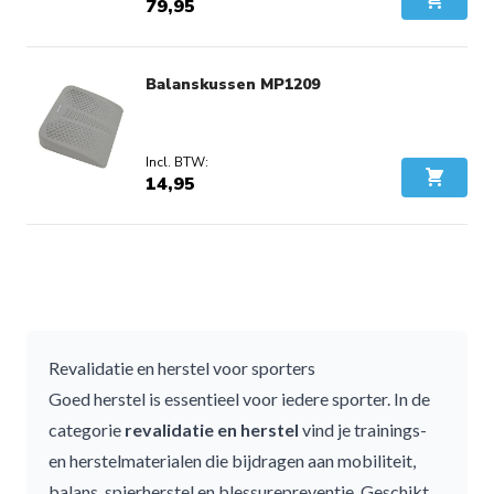
79,95
In Wink
Balanskussen MP1209
14,95
In Wink
Revalidatie en herstel voor sporters
Goed herstel is essentieel voor iedere sporter. In de
categorie
revalidatie en herstel
vind je
trainings-
en herstelmaterialen
die bijdragen aan mobiliteit,
balans, spierherstel en blessurepreventie. Geschikt