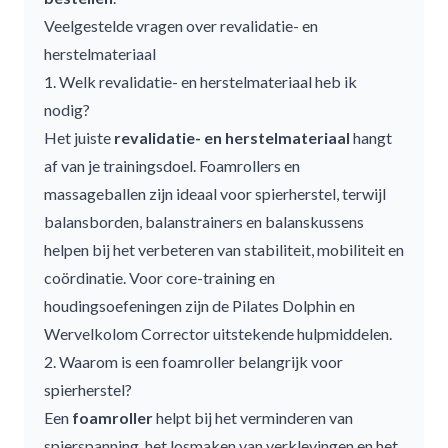
Veelgestelde vragen over revalidatie- en
herstelmateriaal
1. Welk revalidatie- en herstelmateriaal heb ik
nodig?
Het juiste
revalidatie- en herstelmateriaal
hangt
af van je trainingsdoel.
Foamrollers
en
massageballen
zijn ideaal voor spierherstel, terwijl
balansborden,
balanstrainers
en
balanskussens
helpen bij het verbeteren van stabiliteit, mobiliteit en
coördinatie. Voor core-training en
houdingsoefeningen zijn de
Pilates Dolphin
en
Wervelkolom Corrector
uitstekende hulpmiddelen.
2. Waarom is een foamroller belangrijk voor
spierherstel?
Een
foamroller
helpt bij het verminderen van
spierspanning, het losmaken van verklevingen en het