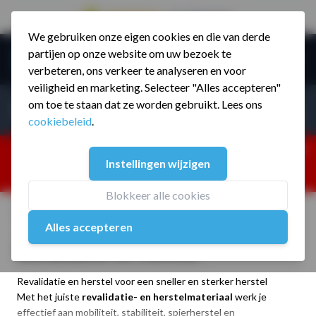
9.5 / 785 reviews
We gebruiken onze eigen cookies en die van derde
Ga naar de inhoud
partijen op onze website om uw bezoek te
Menu
verbeteren, ons verkeer te analyseren en voor
veiligheid en marketing. Selecteer "Alles accepteren"
Incl. BTW
Producten zoeken...
om toe te staan dat ze worden gebruikt. Lees ons
Incl. BT
cookiebeleid
.
Dism
25% korting ivm vakantiesluiting. Gebruik code:
Instellingen wijzigen
ZOMERMP. muv vloeren, fitnesstoestellen, boksartikelen,
zakelijk en dealer inlog. Verzending vanaf 19 aug.
Blokkeer alle cookies
Home
/
Assortiment
/
Revalidatie en Herstel
Alles accepteren
Revalidatie en Herstel
Revalidatie en herstel voor een sneller en sterker herstel
Met het juiste
revalidatie- en herstelmateriaal
werk je
effectief aan mobiliteit, stabiliteit, spierherstel en