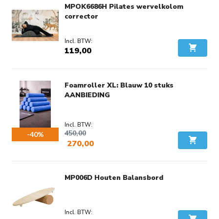
MPOK6686H Pilates wervelkolom
corrector
119,00
In Wink
Foamroller XL: Blauw 10 stuks
AANBIEDING
450,00
-40%
270,00
In Wink
Voordeel:
€ 180,00
MP006D Houten Balansbord