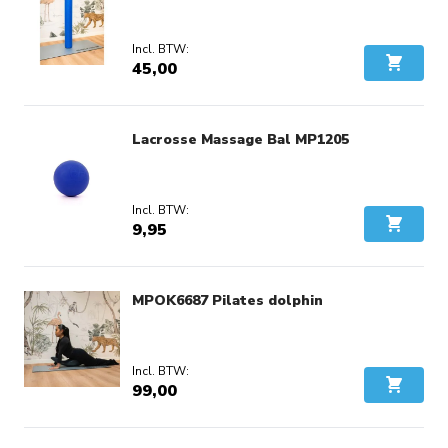
45,00
In Wink
Lacrosse Massage Bal MP1205
9,95
In Wink
MPOK6687 Pilates dolphin
99,00
In Wink