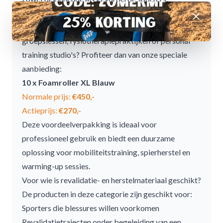
Profiteer van onze Foamroller XL aanbieding
Afwijzen
Op zoek naar een voordelige oplossing voor
groepslessen, fysiotherapiepraktijken of personal
training studio's? Profiteer dan van onze speciale
aanbieding:
10 x Foamroller XL Blauw
Normale prijs:
€450,-
Actieprijs:
€270,-
Deze voordeelverpakking is ideaal voor
professioneel gebruik en biedt een duurzame
oplossing voor mobiliteitstraining, spierherstel en
warming-up sessies.
Voor wie is revalidatie- en herstelmateriaal geschikt?
De producten in deze categorie zijn geschikt voor:
Sporters die blessures willen voorkomen
Revalidatietrajecten onder begeleiding van een