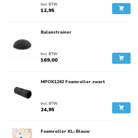
12,95
In Wink
Balanstrainer
169,00
In Wink
MPOK1262 Foamroller zwart
24,95
In Wink
Foamroller XL: Blauw