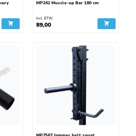
eavy
MP262 Muscle-up Bar 180 cm
89,00
In Winkelwagen
In Winkelwage
MP7567 Jammer belt squat