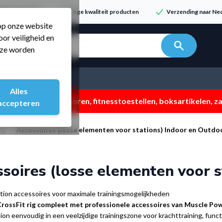
dvies & service
Hoge kwaliteit producten
Verzending naar Ned
 op onze website
or veiligheid en
n zoeken...
t ze worden
Alles
 ZOMERMP. muv vloeren, fitnesstoestellen, boksartikelen, zak
accepteren
ns
/
Accessoires (losse elementen voor stations) Indoor en Outdo
soires (losse elementen voor s
ation accessoires voor maximale trainingsmogelijkheden
rossFit rig compleet met professionele accessoires van Muscle Po
tion eenvoudig in een veelzijdige trainingszone voor krachttraining, func