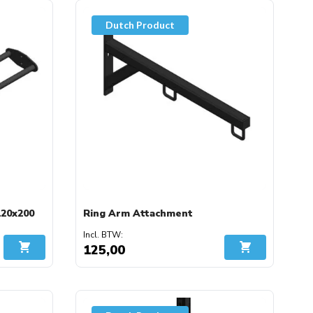
Dutch Product
120x200
Ring Arm Attachment
125,00
In Winkelwagen
In Winkelwage