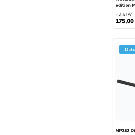
edition 
175,00
Dutc
MP252 D