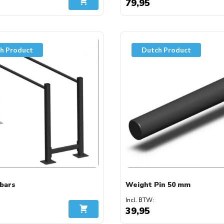
79,95
In Winkelwagen
h Product
Dutch Product
 bars
Weight Pin 50 mm
39,95
In Winkelwagen