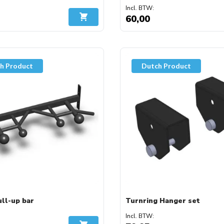
60,00
In Winkelwagen
h Product
Dutch Product
ll-up bar
Turnring Hanger set
A