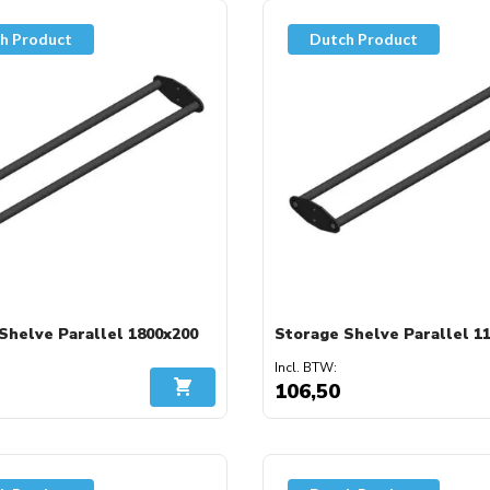
h Product
Dutch Product
Shelve Parallel 1800x200
Storage Shelve Parallel 1
106,50
In Winkelwagen