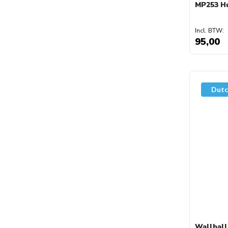
MP253 H
95,00
Dutc
Wallball