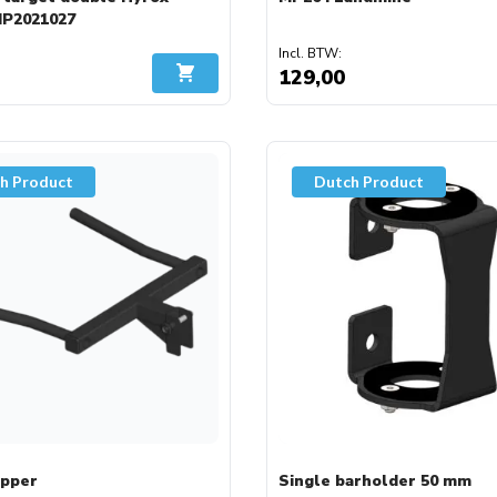
MP2021027
129,00
In Winkelwagen
h Product
Dutch Product
ipper
Single barholder 50 mm