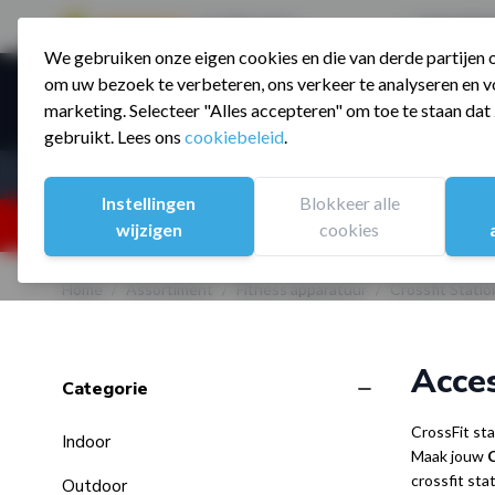
9.5 / 785 reviews
Sinds 2006 a
We gebruiken onze eigen cookies en die van derde partijen
Ga naar de inhoud
om uw bezoek te verbeteren, ons verkeer te analyseren en vo
Producte
marketing. Selecteer "Alles accepteren" om toe te staan da
gebruikt. Lees ons
cookiebeleid
.
Assortiment
Sporten
Instellingen
Blokkeer alle
25% korting ivm vakantiesluiting. Gebruik code:
wijzigen
cookies
Home
/
Assortiment
/
Fitness apparatuur
/
Crossfit Statio
Acces
filter
Categorie
Skip to product list
CrossFit st
Indoor
Maak jouw
C
crossfit sta
Outdoor