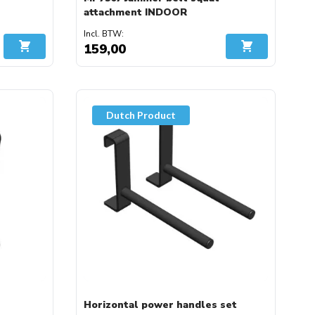
attachment INDOOR
159,00
In Winkelwagen
In Winkelwage
Dutch Product
Horizontal power handles set