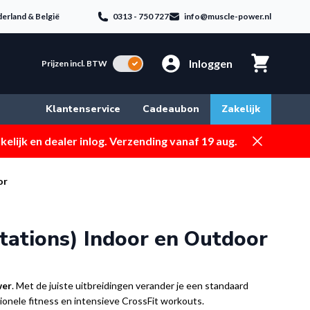
erland & België
0313 - 750 727
info@muscle-power.nl
Inloggen
Incl. BTW
Prijzen incl. BTW
Klantenservice
Cadeaubon
Zakelijk
Dismiss
elijk en dealer inlog. Verzending vanaf 19 aug.
or
tations) Indoor en Outdoor
wer
. Met de juiste uitbreidingen verander je een standaard
tionele fitness en intensieve CrossFit workouts.