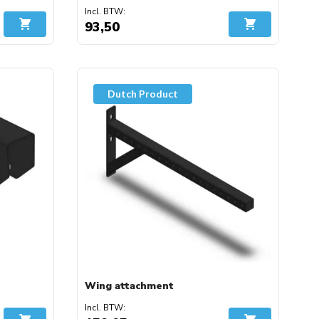
93,50
In Winkelwagen
In Winkelwage
Dutch Product
Wing attachment
fwijzen