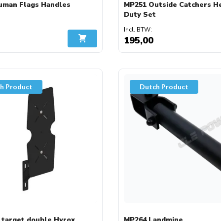
uman Flags Handles
MP251 Outside Catchers H
Duty Set
195,00
In Winkelwagen
h Product
Dutch Product
 target double Hyrox
MP264 Landmine