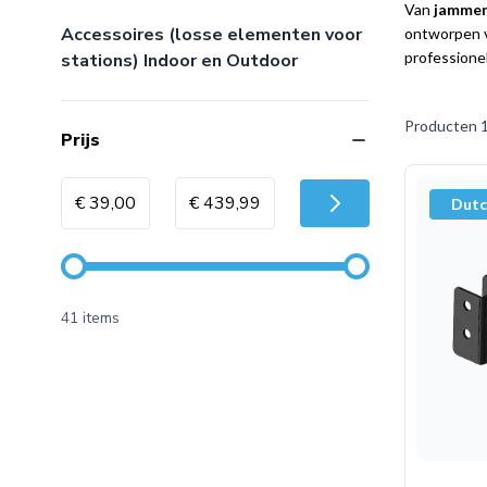
Van
jammer 
Accessoires (losse elementen voor
ontworpen vo
professionel
stations) Indoor en Outdoor
Producten
filter
Prijs
Minimum value
Maximale Waarde
€ 39,00
€ 439,99
Dutc
41 items