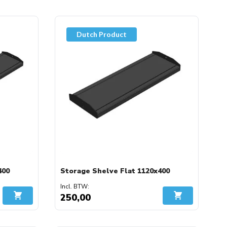
Dutch Product
400
Storage Shelve Flat 1120x400
250,00
In Winkelwagen
In Winkelwage