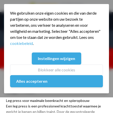
9.5 / 785 reviews
We gebruiken onze eigen cookies en die van derde
Ga naar de inhoud
partijen op onze website om uw bezoek te
Menu
verbeteren, ons verkeer te analyseren en voor
veiligheid en marketing. Selecteer "Alles accepteren"
Incl. BTW
Producten zoeken...
om toe te staan dat ze worden gebruikt. Lees ons
Incl. BT
cookiebeleid
.
Dism
25% korting ivm vakantiesluiting. Gebruik code:
Instellingen wijzigen
ZOMERMP. muv vloeren, fitnesstoestellen, boksartikelen,
zakelijk en dealer inlog. Verzending vanaf 19 aug.
Blokkeer alle cookies
Home
/
Assortiment
/
Fitnesstoestellen
/
Leg Press
Alles accepteren
Leg Press
Leg press voor maximale beenkracht en spieropbouw
Een leg press is een professioneel krachttoestel waarmee je
gericht je benen en billen traint. Door de gecontroleerde