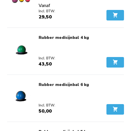
Vanaf
29,50
In Wink
Rubber medicijnbal 4 kg
43,50
In Wink
Rubber medicijnbal 6 kg
50,00
In Wink