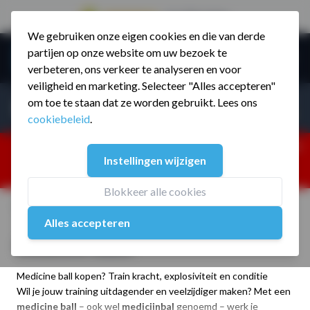
9.5 / 785 reviews
We gebruiken onze eigen cookies en die van derde
Ga naar de inhoud
partijen op onze website om uw bezoek te
Menu
verbeteren, ons verkeer te analyseren en voor
veiligheid en marketing. Selecteer "Alles accepteren"
Incl. BTW
Producten zoeken...
om toe te staan dat ze worden gebruikt. Lees ons
Incl. BT
cookiebeleid
.
Dism
25% korting ivm vakantiesluiting. Gebruik code:
Instellingen wijzigen
ZOMERMP. muv vloeren, fitnesstoestellen, boksartikelen,
zakelijk en dealer inlog. Verzending vanaf 19 aug.
Blokkeer alle cookies
Home
/
Assortiment
/
Gewichten
/
Medicine Balls
Alles accepteren
Medicine Balls
Medicine ball kopen? Train kracht, explosiviteit en conditie
Wil je jouw training uitdagender en veelzijdiger maken? Met een
medicine ball
– ook wel
medicijnbal
genoemd – werk je