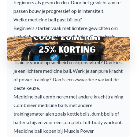
beginners als gevorderden. Door het gewicht aan te
passen bouw je progressief op in intensiteit.
Welke medicine ball past bij jou?
Beginners starten vaak met lichtere gewichten om
techniek en controle te ontwikkelen. Gevorderde
sporters kiezen zwaardere varianten voor maximale
Afwijzen
krachtontwikkeling.
Train je vooral op snelheid en explosiviteit? Dan kies
je een lichtere
medicine ball
. Werk je aan pure kracht
of power training? Dan is een zwaardere variant de
beste keuze.
Medicine ball combineren met andere krachttraining
Combineer medicine balls met andere
trainingsmaterialen zoals
kettlebells
,
dumbbells
of
halterschijven
voor een complete full-body workout.
Medicine ball kopen bij Muscle Power