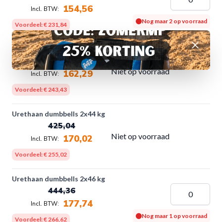
154,56
Nog maar 2 op voorraad
Voordeel:
€ 231,84
Afwijzen
Urethaan dumbbells 2x42 kg
405,72
Niet op voorraad
162,29
Voordeel:
€ 243,43
Urethaan dumbbells 2x44 kg
425,04
Niet op voorraad
170,02
Voordeel:
€ 255,02
Urethaan dumbbells 2x46 kg
444,36
177,74
Nog maar 1 op voorraad
Voordeel:
€ 266,62