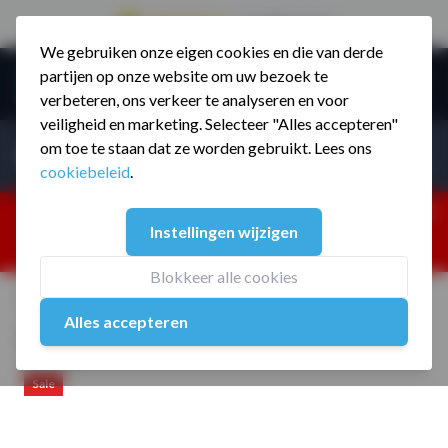
9.5 / 785 reviews
We gebruiken onze eigen cookies en die van derde
Ga naar de inhoud
partijen op onze website om uw bezoek te
Menu
verbeteren, ons verkeer te analyseren en voor
veiligheid en marketing. Selecteer "Alles accepteren"
Incl. BTW
Producten zoeken...
om toe te staan dat ze worden gebruikt. Lees ons
Incl. BT
cookiebeleid
.
Dism
25% korting ivm vakantiesluiting. Gebruik code:
Instellingen wijzigen
ZOMERMP. muv vloeren, fitnesstoestellen, boksartikelen,
zakelijk en dealer inlog. Verzending vanaf 19 aug.
Blokkeer alle cookies
Home
/
Urethaan dumbbellset OUTLET
Alles accepteren
Urethaan dumbbellset OUTLET
Sale