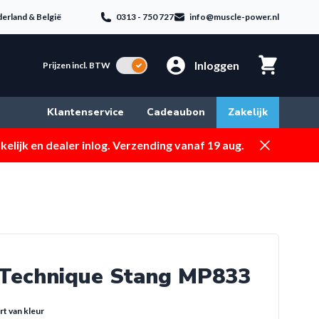
erland & België
0313 - 750 727
info@muscle-power.nl
Inloggen
Incl. BTW
Prijzen incl. BTW
Klantenservice
Cadeaubon
Zakelijk
Dismiss
elijk en dealer inlog. Verzending vanaf 19 aug.
Technique Stang MP833
rt van kleur