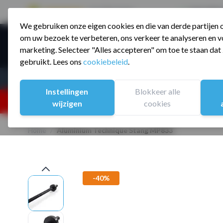
9.5 / 785 reviews
Sinds 2006 a
We gebruiken onze eigen cookies en die van derde partijen
Ga naar de inhoud
om uw bezoek te verbeteren, ons verkeer te analyseren en vo
Producte
marketing. Selecteer "Alles accepteren" om toe te staan da
gebruikt. Lees ons
cookiebeleid
.
Assortiment
Sporten
Instellingen
Blokkeer alle
25% korting ivm vakantiesluiting. Gebruik code:
wijzigen
cookies
Home
/
Aluminium Technique Stang MP833
-40%