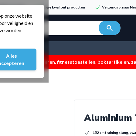
dvies & service
Hoge kwaliteit producten
Verzending naar Ned
 op onze website
or veiligheid en
n zoeken...
t ze worden
Alles
 ZOMERMP. muv vloeren, fitnesstoestellen, boksartikelen, zak
accepteren
Aluminium 
152 cm training stang, zwa