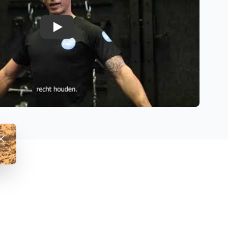
Play
fwijzen