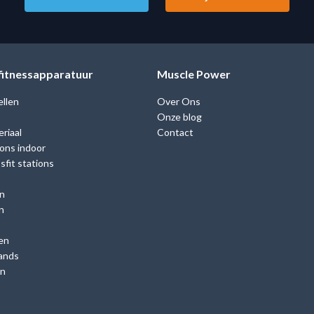
 fitnessapparatuur
Muscle Power
ellen
Over Ons
Onze blog
riaal
Contact
ions indoor
fit stations
n
n
en
ands
en