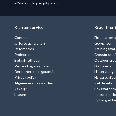
785 beoordelingen op Kiyoh.com
Klantenservice
Kracht- en
Contact
Fitnesstoest
Offerte aanvragen
Gewichten
Referenties
Trainingsmate
Projecten
Crossfit stat
Betaalmethode
Outdoor cross
Verzending en afhalen
Dumbbells
Retourneren en garantie
Halterstange
Privacy policy
Halterschijve
Algemene voorwaarden
Kettlebells
Zakelijk
Boksmaterial
Leasen
Resistance b
Opbergrekk