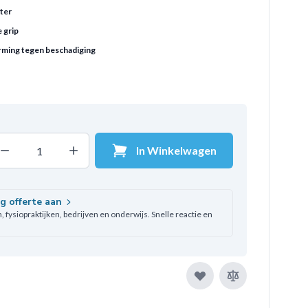
ter
 grip
rming tegen beschadiging
In Winkelwagen
Decrease quantity
Increase quantity
ntal
ag offerte aan
 fysiopraktijken, bedrijven en onderwijs. Snelle reactie en