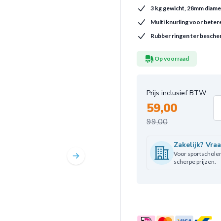
3 kg gewicht, 28mm diame
Multi knurling voor betere
Rubber ringen ter besche
Op voorraad
59,00
Aa
99,00
Zakelijk? Vra
Voor sportscholen,
scherpe prijzen.