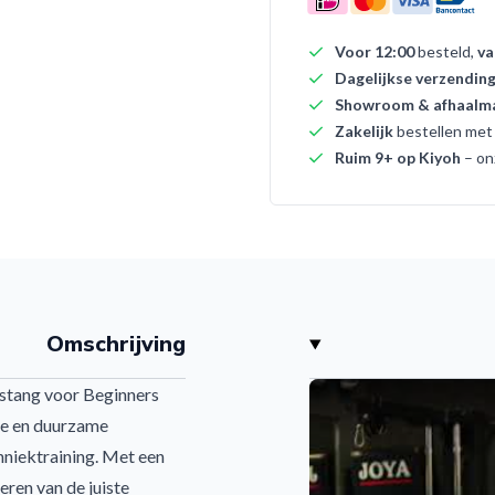
Voor 12:00
besteld,
va
Dagelijkse verzendin
Showroom & afhaalma
Zakelijk
bestellen me
Ruim 9+ op Kiyoh
– on
Omschrijving
stang voor Beginners
hte en duurzame
hniektraining. Met een
eren van de juiste