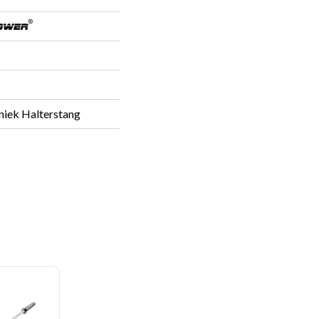
stang
niek Halterstang