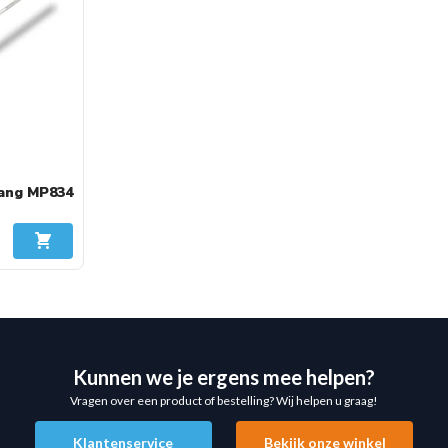
ie veilig willen starten
tang MP834
er externe belasting.
In Winkelwagen
ct te gebruiken en niet
hermende rubberringen.
Kunnen we je ergens mee helpen?
Vragen over een product of bestelling? Wij helpen u graag!
Klantenservice
Bekijk onze winkel