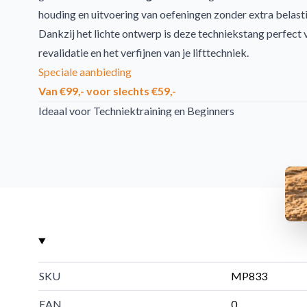
houding en uitvoering van oefeningen zonder extra belast
Dankzij het lichte ontwerp is deze techniekstang perfect
revalidatie en het verfijnen van je lifttechniek.
Speciale aanbieding
Van €99,- voor slechts €59,-
Ideaal voor Techniektraining en Beginners
Deze
techniek halterstang
is ontworpen om veilig te ler
gebruik van halterschijven. Hierdoor kunnen beginners zi
techniek, stabiliteit en bewegingscontrole.
De stang is niet geschikt voor het laden van gewichten, w
voor instaptraining.
Duurzaam Ontwerp met Bescherming tegen Schade
De MP833 is voorzien van
rubberen beschermringen aa
waardoor de stang beter bestand is tegen vallen en conta
SKU
MP833
verlengt de levensduur en maakt de stang geschikt voor in
sportscholen en trainingsruimtes.
EAN
0