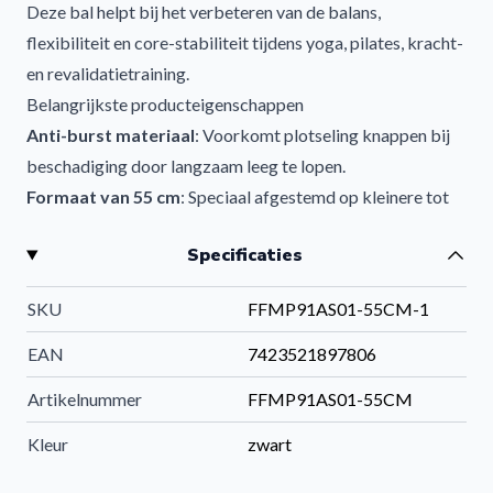
Deze bal helpt bij het verbeteren van de balans,
flexibiliteit en core-stabiliteit tijdens yoga, pilates, kracht-
en revalidatietraining.
Belangrijkste producteigenschappen
Anti-burst materiaal
: Voorkomt plotseling knappen bij
beschadiging door langzaam leeg te lopen.
Formaat van 55 cm
: Speciaal afgestemd op kleinere tot
gemiddelde gebruikers voor optimale ondersteuning.
Specificaties
Veelzijdig inzetbaar
: Geschikt voor thuis, in de
sportschool of als ergonomische zitbal op kantoor.
SKU
FFMP91AS01-55CM-1
Actieve zithouding
: Helpt bij het verminderen van
rugklachten en spanning in de schouders.
EAN
7423521897806
Praktisch ontwerp
: Eenvoudig op te blazen, compact
Artikelnummer
FFMP91AS01-55CM
leeg te laten lopen en makkelijk op te bergen.
Toepassingen van de fitnessbal
Kleur
zwart
Core- en krachttraining
: Versterken van de buik- en