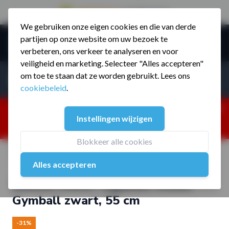
9.5 / 785 reviews
We gebruiken onze eigen cookies en die van derde
Ga naar de inhoud
partijen op onze website om uw bezoek te
Menu
verbeteren, ons verkeer te analyseren en voor
veiligheid en marketing. Selecteer "Alles accepteren"
Incl. BTW
Producten zoeken...
om toe te staan dat ze worden gebruikt. Lees ons
Incl. BT
cookiebeleid
.
Dism
25% korting ivm vakantiesluiting. Gebruik code:
Instellingen wijzigen
ZOMERMP. muv vloeren, fitnesstoestellen, boksartikelen,
zakelijk en dealer inlog. Verzending vanaf 19 aug.
Blokkeer alle cookies
Home
/
Muscle Power Yogaball, studio Gymball zwart, 55 cm
Alles accepteren
Muscle Power Yogaball, studio
Gymball zwart, 55 cm
-31%