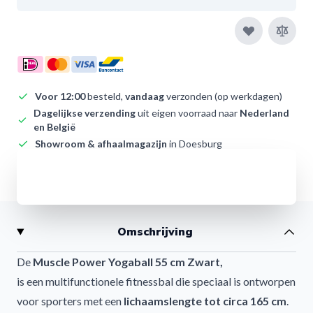
Voor 12:00
besteld,
vandaag
verzonden (op werkdagen)
Dagelijkse verzending
uit eigen voorraad naar
Nederland
en België
Showroom & afhaalmagazijn
in Doesburg
Zakelijk
bestellen met
inkoopvoordeel tot 30%
Afwijzen
Ruim 9+ op Kiyoh
– onze klanten waarderen ons
Omschrijving
De
Muscle Power Yogaball 55 cm Zwart,
is een multifunctionele fitnessbal die speciaal is ontworpen
voor sporters met een
lichaamslengte tot circa 165 cm
.