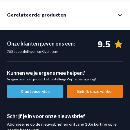
rugspieren.
Speciale Aanbieding – Van €32,50 voor €22,50
Gerelateerde producten
Profiteer nu van deze scherpe outletdeal.
Normale prijs: €32,50
Actieprijs: €22,50
9.5
Onze klanten geven ons een:
785 beoordelingen op Kiyoh.com
Kunnen we je ergens mee helpen?
Vragen over een product of bestelling? Wij helpen u graag!
Klantenservice
Bekijk onze winkel
Schrijf je in voor onze nieuwsbrief
Abonneer je op de nieuwsbrief en ontvang 10% korting op je
eerste bestelling!