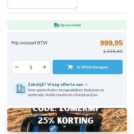
Op voorraad
999,95
1.335,40
Decrease quantity
Increase quantity
In Winkelwagen
Aantal
Zakelijk? Vraag offerte aan
Voor sportscholen, fysiopraktijken, bedrijven en
onderwijs. Snelle reactie en scherpe prijzen.
Afwijzen