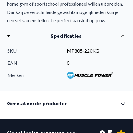
home gym of sportschool professioneel willen uitbreiden.
Dankzij de verschillende gewichtsmogelijkheden kun je
een set samenstellen die perfect aansluit op jouw
trainingsniveau, of je nu beginner bent of gevorderde
Specificaties
krachttrainer.
Hoogwaardige polyurethaan halterschijven voor
SKU
MP805-220KG
intensieve krachttraining
Deze olympische halterschijven 50 mm zijn voorzien van
EAN
0
een duurzame polyurethaan (PU) coating. Dit maakt ze
Merken
aanzienlijk sterker en slijtvaster dan traditionele rubberen
halterschijven.
Voordelen van polyurethaan:
Gerelateerde producten
Extreem slijtvast en duurzaam
Bestand tegen intensief dagelijks gebruik
Geluiddempend tijdens training
Vrijwel geurloos materiaal
Onze klanten geven ons een: