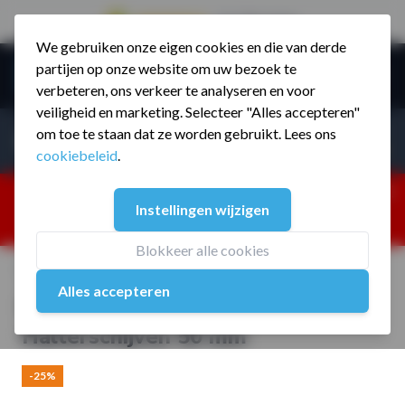
9.5 / 785 reviews
We gebruiken onze eigen cookies en die van derde
Ga naar de inhoud
partijen op onze website om uw bezoek te
Menu
verbeteren, ons verkeer te analyseren en voor
veiligheid en marketing. Selecteer "Alles accepteren"
Incl. BTW
Producten zoeken...
om toe te staan dat ze worden gebruikt. Lees ons
Incl. BT
cookiebeleid
.
Dism
25% korting ivm vakantiesluiting. Gebruik code:
Instellingen wijzigen
ZOMERMP. muv vloeren, fitnesstoestellen, boksartikelen,
zakelijk en dealer inlog. Verzending vanaf 19 aug.
Blokkeer alle cookies
Home
/
MP805 220 kg PU 4 Grip Halterschijven 50 mm
Alles accepteren
MP805 220 kg PU 4 Grip
Halterschijven 50 mm
-25%