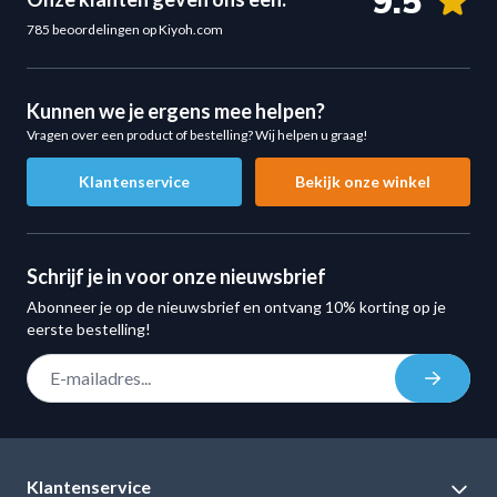
9.5
Professionele premium afwerking
785 beoordelingen op Kiyoh.com
Perfect voor zowel home gyms als commerciële
fitnessomgevingen.
4-grip ontwerp voor maximale veelzijdigheid
Kunnen we je ergens mee helpen?
Vragen over een product of bestelling? Wij helpen u graag!
De unieke vier ergonomische handgrepen maken deze
halterschijven bijzonder gebruiksvriendelijk. Je kunt ze
Klantenservice
Bekijk onze winkel
niet alleen gebruiken op een halterstang, maar ook als los
trainingsgewicht.
Voordelen van de 4 grip handgrepen:
Schrijf je in voor onze nieuwsbrief
Snel en eenvoudig wisselen van schijven
Abonneer je op de nieuwsbrief en ontvang 10% korting op je
Betere grip en controle
eerste bestelling!
Geschikt voor functionele training
E-mail adres
Inschrij
Ideaal voor core- en stabiliteitsoefeningen
Extra trainingsvariatie zonder extra apparatuur
Geschikt voor functionele en full-body training
Deze polyurethaan halterschijven met handgrepen zijn
Klantenservice