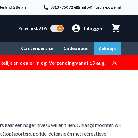
erland & België
0313 - 750 727
info@muscle-power.nl
Inloggen
Incl. BTW
Prijzen incl. BTW
Klantenservice
Cadeaubon
Zakelijk
Dismiss
elijk en dealer inlog. Verzending vanaf 19 aug.
 naar een hoger niveau willen tillen. Onlangs mochten wij
 (top)sporters, politie, defensie én met recreatieve