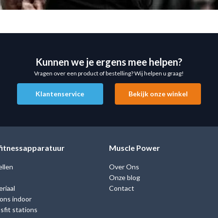
Kunnen we je ergens mee helpen?
Vragen over een product of bestelling? Wij helpen u graag!
Klantenservice
Bekijk onze winkel
 fitnessapparatuur
Muscle Power
ellen
Over Ons
Onze blog
riaal
Contact
ions indoor
fit stations