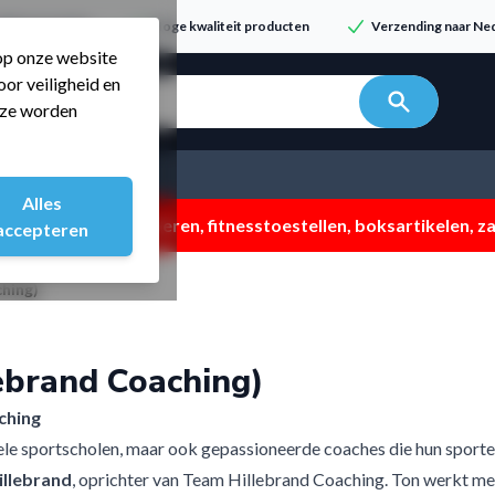
dvies & service
Hoge kwaliteit producten
Verzending naar Ned
 op onze website
or veiligheid en
n zoeken...
t ze worden
Alles
 ZOMERMP. muv vloeren, fitnesstoestellen, boksartikelen, zak
accepteren
hing)
ebrand Coaching)
ching
le sportscholen, maar ook gepassioneerde coaches die hun sporters
illebrand
, oprichter van
Team Hillebrand Coaching
. Ton werkt met