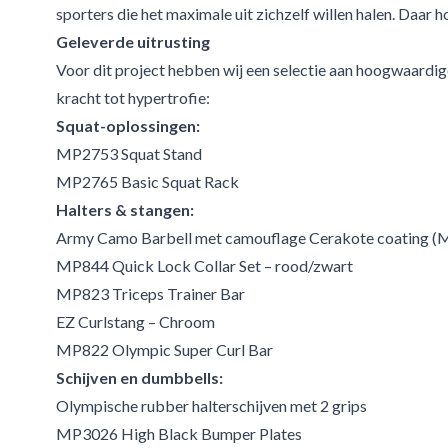
sporters die het maximale uit zichzelf willen halen. Daar ho
Geleverde uitrusting
Voor dit project hebben wij een selectie aan hoogwaardi
kracht tot hypertrofie:
Squat-oplossingen:
MP2753 Squat Stand
MP2765 Basic Squat Rack
Halters & stangen:
Army Camo Barbell met camouflage Cerakote coating 
MP844 Quick Lock Collar Set – rood/zwart
MP823 Triceps Trainer Bar
EZ Curlstang – Chroom
MP822 Olympic Super Curl Bar
Schijven en dumbbells:
Olympische rubber halterschijven met 2 grips
MP3026 High Black Bumper Plates