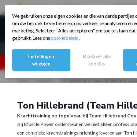
9.5 / 785 reviews
Sinds 2006 a
We gebruiken onze eigen cookies en die van derde partijen
Ga naar de inhoud
om uw bezoek te verbeteren, ons verkeer te analyseren en vo
Producte
marketing. Selecteer "Alles accepteren" om toe te staan da
gebruikt. Lees ons
cookiebeleid
.
Assortiment
Sporten
Instellingen
Blokkeer alle
25% korting ivm vakantiesluiting. Gebruik code:
wijzigen
cookies
Home
/
projecten
/
Ton Hillebrand (Team Hillebrand Coac
Ton Hillebrand (Team Hill
Krachttraining op topniveau bij Team Hillebrand Coa
Bij Muscle Power ondersteunen we niet alleen professione
een complete krachttrainingsinrichting leveren aan
Ton H