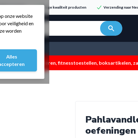
dvies & service
Hoge kwaliteit producten
Verzending naar Ned
 op onze website
or veiligheid en
n zoeken...
t ze worden
Alles
 ZOMERMP. muv vloeren, fitnesstoestellen, boksartikelen, zak
accepteren
Pahlavandle
oefeningen