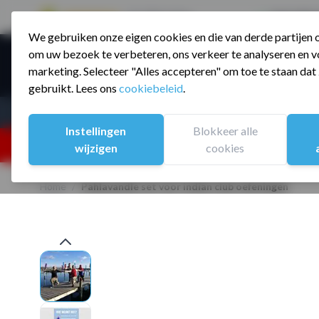
9.5 / 785 reviews
Sinds 2006 a
We gebruiken onze eigen cookies en die van derde partijen
Ga naar de inhoud
om uw bezoek te verbeteren, ons verkeer te analyseren en vo
Producte
marketing. Selecteer "Alles accepteren" om toe te staan da
gebruikt. Lees ons
cookiebeleid
.
Assortiment
Sporten
Instellingen
Blokkeer alle
25% korting ivm vakantiesluiting. Gebruik code:
wijzigen
cookies
Home
/
Pahlavandle set voor indian club oefeningen