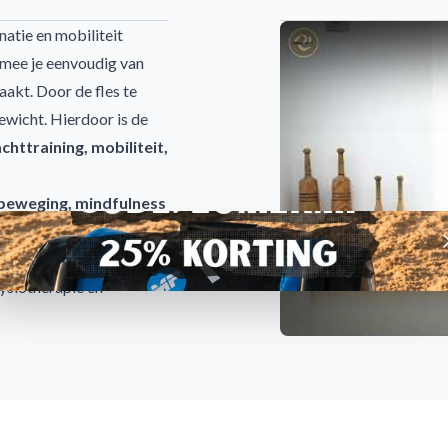
natie en mobiliteit
rmee je eenvoudig van
akt. Door de fles te
gewicht. Hierdoor is de
chttraining, mobiliteit,
 beweging, mindfulness
 bij het verbeteren van
A
erkt aan soepelheid en
fysiotherapie en
d of rijst
r dynamische