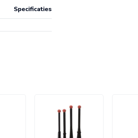
n schoudermobiliteit
Specificaties
et meegeleverde
n fysiotherapie
are kunststof flessen
eld voor professioneel
m wordt al jaren
iliteit van rug en nek
grepen eenvoudig mee,