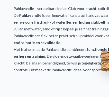
Pahlavandle – verstelbare Indian Club voor kracht, coördi
De
Pahlavandle
is een innovatief kunststof handvat waa
een gewone frisdrank- of waterfles een
Indian clubbell
ma
vullen met water, zand of rijst bepaal je zelf het trainings
Pahlavandle een flexibel en praktisch hulpmiddel voor
kra
coördinatie en revalidatie
.
Het trainen met de Pahlavandle combineert
functionele
en hersentraining
. De vloeiende zwaaibewegingen helpen
kracht, balans en behendigheid, terwijl je tegelijkertijd w
controle. Dit maakt de Pahlavandle ideaal voor sporters, 
hersteltraining.
Voordelen van de Pahlavandle
Verstelbaar trainingsgewicht:
vul de fles met water, zan
Verbetering van coördinatie en mobiliteit:
ideaal voo
rotatiebewegingen