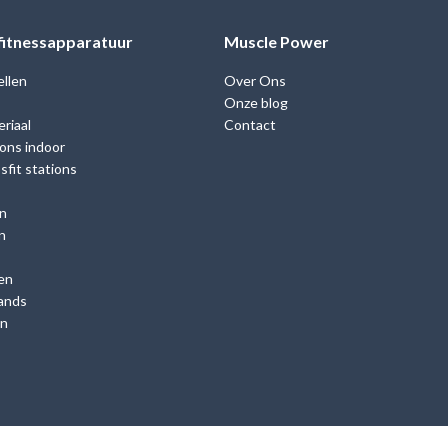
 fitnessapparatuur
Muscle Power
ellen
Over Ons
Onze blog
riaal
Contact
ions indoor
fit stations
n
n
en
ands
en