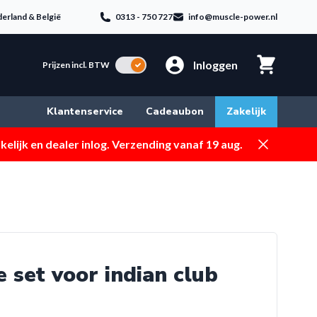
erland & België
0313 - 750 727
info@muscle-power.nl
Inloggen
Incl. BTW
Prijzen incl. BTW
Klantenservice
Cadeaubon
Zakelijk
Dismiss
elijk en dealer inlog. Verzending vanaf 19 aug.
 set voor indian club