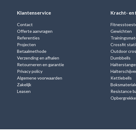
Klantenservice
Kracht- en
Wat heb je erbij nodig?
Contact
Fitnesstoest
Offerte aanvragen
Gewichten
Referenties
Trainingsmate
Projecten
Crossfit stat
Betaalmethode
Outdoor cross
Verzending en afhalen
Dumbbells
Retourneren en garantie
Halterstange
Privacy policy
Halterschijve
Algemene voorwaarden
Kettlebells
Zakelijk
Boksmaterial
Leasen
Resistance b
Opbergrekk