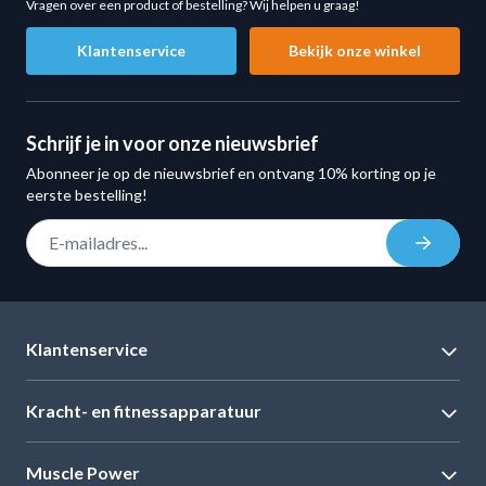
Vragen over een product of bestelling? Wij helpen u graag!
Geschikt voor
crossfit, krachttraining en professioneel
Klantenservice
Bekijk onze winkel
gebruik
Ergonomische handgreep met comfortabele grip
Duurzame en robuuste constructie
Schrijf je in voor onze nieuwsbrief
Geschikt voor intensieve trainingen en sportscholen
Abonneer je op de nieuwsbrief en ontvang 10% korting op je
Milieuvriendelijk geproduceerd met
REACH-certificaat
eerste bestelling!
Specificaties
E-mail adres
Gewicht:
40 kg
Inschrij
Vorm:
zeshoekig (hexagonaal)
Materiaal kop:
gietijzer
Materiaal handgreep:
verchroomd staal
Klantenservice
Coating:
rubber (geluidsdempend en beschermend)
Certificering:
REACH (milieuvriendelijk)
Kracht- en fitnessapparatuur
Afmetingen
Greepdiameter:
30,5 mm
Muscle Power