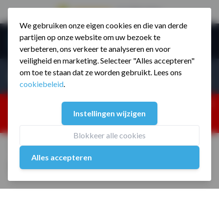
9.5 / 785 reviews
We gebruiken onze eigen cookies en die van derde
Ga naar de inhoud
partijen op onze website om uw bezoek te
Menu
verbeteren, ons verkeer te analyseren en voor
veiligheid en marketing. Selecteer "Alles accepteren"
Incl. BTW
Producten zoeken...
om toe te staan dat ze worden gebruikt. Lees ons
Incl. BT
cookiebeleid
.
Dism
25% korting ivm vakantiesluiting. Gebruik code:
Instellingen wijzigen
ZOMERMP. muv vloeren, fitnesstoestellen, boksartikelen,
zakelijk en dealer inlog. Verzending vanaf 19 aug.
Blokkeer alle cookies
Home
/
Hexa Dumbbell 40 kg per Stuk
Alles accepteren
Hexa Dumbbell 40 kg per Stuk