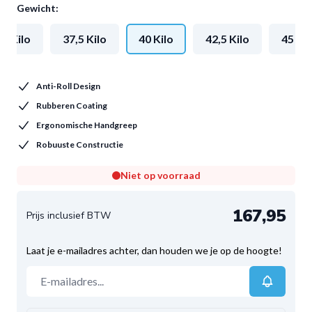
Gewicht:
35 Kilo
37,5 Kilo
40 Kilo
42,5 Kilo
45 Kil
Anti-Roll Design
Rubberen Coating
Ergonomische Handgreep
Robuuste Constructie
Niet op voorraad
167,95
Laat je e-mailadres achter, dan houden we je op de hoogte!
E-mailadres