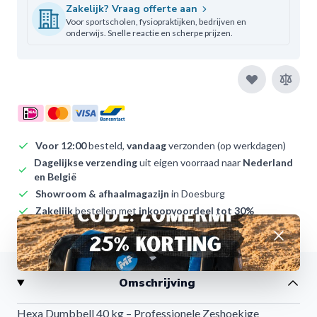
Zakelijk? Vraag offerte aan
Voor sportscholen, fysiopraktijken, bedrijven en
onderwijs. Snelle reactie en scherpe prijzen.
Voor 12:00
besteld,
vandaag
verzonden (op werkdagen)
Dagelijkse verzending
uit eigen voorraad naar
Nederland
en België
Showroom & afhaalmagazijn
in Doesburg
Zakelijk
bestellen met
inkoopvoordeel tot 30%
Ruim 9+ op Kiyoh
– onze klanten waarderen ons
Afwijzen
Omschrijving
Hexa Dumbbell 40 kg – Professionele Zeshoekige