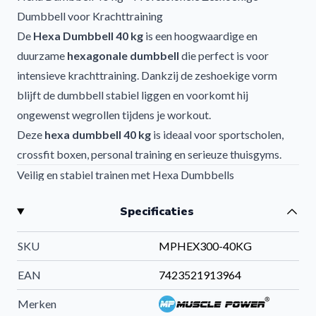
Dumbbell voor Krachttraining
De
Hexa Dumbbell 40 kg
is een hoogwaardige en
duurzame
hexagonale dumbbell
die perfect is voor
intensieve krachttraining. Dankzij de zeshoekige vorm
blijft de dumbbell stabiel liggen en voorkomt hij
ongewenst wegrollen tijdens je workout.
Deze
hexa dumbbell 40 kg
is ideaal voor sportscholen,
crossfit boxen, personal training en serieuze thuisgyms.
Veilig en stabiel trainen met Hexa Dumbbells
De unieke
zeshoekige vorm
zorgt voor maximale
Specificaties
stabiliteit tijdens het trainen. Hierdoor kun je veilig
oefeningen uitvoeren zonder dat de dumbbell wegrolt, wat
SKU
MPHEX300-40KG
de controle en veiligheid aanzienlijk verhoogt.
De vlakke zijden maken de dumbbell bovendien geschikt
EAN
7423521913964
als ondersteuning bij oefeningen zoals push-ups.
Merken
Duurzame rubber coating en professionele afwerking