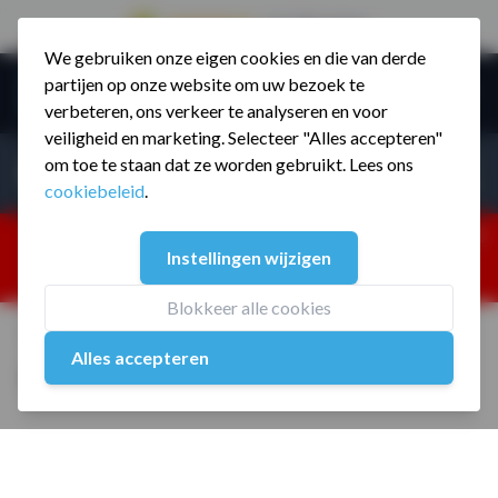
9.5 / 785 reviews
We gebruiken onze eigen cookies en die van derde
Ga naar de inhoud
partijen op onze website om uw bezoek te
Menu
verbeteren, ons verkeer te analyseren en voor
veiligheid en marketing. Selecteer "Alles accepteren"
Incl. BTW
Producten zoeken...
om toe te staan dat ze worden gebruikt. Lees ons
Incl. BT
cookiebeleid
.
Dism
25% korting ivm vakantiesluiting. Gebruik code:
Instellingen wijzigen
ZOMERMP. muv vloeren, fitnesstoestellen, boksartikelen,
zakelijk en dealer inlog. Verzending vanaf 19 aug.
Blokkeer alle cookies
Home
/
Hexa Dumbbell 37.5 kg per Stuk
Alles accepteren
Hexa Dumbbell 37.5 kg per Stuk