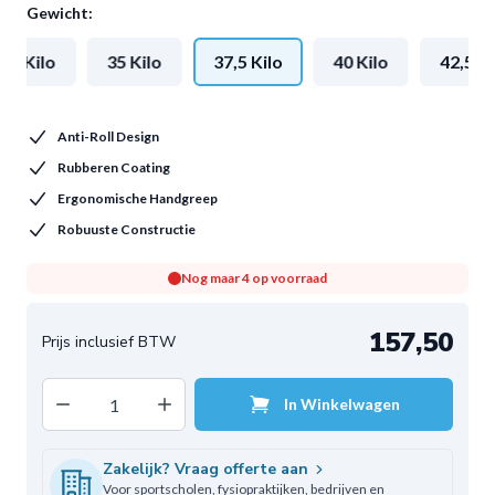
Gewicht:
2,5 Kilo
35 Kilo
37,5 Kilo
40 Kilo
42,5 Ki
Anti-Roll Design
Rubberen Coating
Ergonomische Handgreep
Robuuste Constructie
Nog maar 4 op voorraad
157,50
Decrease quantity
Increase quantity
In Winkelwagen
Aantal
Zakelijk? Vraag offerte aan
Voor sportscholen, fysiopraktijken, bedrijven en