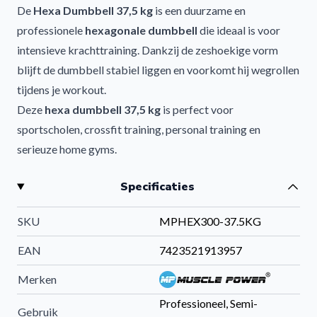
De
Hexa Dumbbell 37,5 kg
is een duurzame en
professionele
hexagonale dumbbell
die ideaal is voor
intensieve krachttraining. Dankzij de zeshoekige vorm
blijft de dumbbell stabiel liggen en voorkomt hij wegrollen
tijdens je workout.
Deze
hexa dumbbell 37,5 kg
is perfect voor
sportscholen, crossfit training, personal training en
serieuze home gyms.
Veilig en stabiel trainen met Hexa Dumbbells
Specificaties
De unieke
zeshoekige vorm
zorgt voor maximale
stabiliteit tijdens het trainen. Hierdoor kun je veilig en
SKU
MPHEX300-37.5KG
gecontroleerd oefeningen uitvoeren zonder dat de
dumbbell wegrolt.
EAN
7423521913957
De vlakke zijden maken de dumbbell bovendien geschikt
Merken
als ondersteuning bij oefeningen zoals push-ups en
Professioneel, Semi-
functionele training.
Gebruik