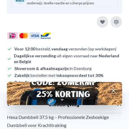
onderwijs. Snelle reactie en scherpe prijzen.
Voor 12:00
besteld,
vandaag
verzonden (op werkdagen)
Dagelijkse verzending
uit eigen voorraad naar
Nederland
en België
Showroom & afhaalmagazijn
in Doesburg
Zakelijk
bestellen met
inkoopvoordeel tot 30%
Ruim 9+ op Kiyoh
– onze klanten waarderen ons
Afwijzen
Omschrijving
Hexa Dumbbell 37,5 kg – Professionele Zeshoekige
Dumbbell voor Krachttraining