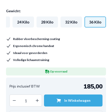
Gewicht:
Kilo
24 Kilo
28 Kilo
32 Kilo
36 Kilo
Rubber vloerbescherming coating
Ergonomisch chrome handvat
Ideaal voor gevorderden
Volledige lichaamstraining
Op voorraad
185,00
Decrease quantity
Increase quantity
In Winkelwagen
Aantal