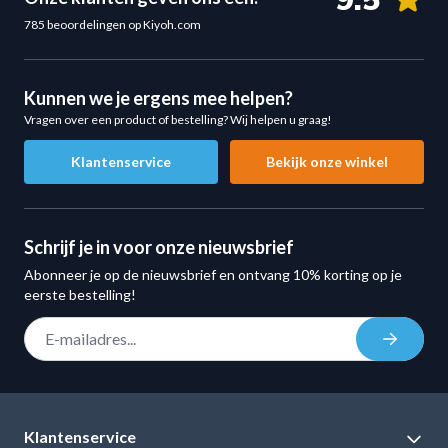
9.5
Colli
1
Specificaties Rubber/Chrome Kettlebell 36 kg
785 beoordelingen op Kiyoh.com
Colli Afmeting
35 x 24 x 24 cm
Gewicht:
36 kg
Materiaal: gietijzer met rubber coating
Colli Gewicht
37 kg
Kunnen we je ergens mee helpen?
Handgreep: ergonomisch verchroomd staal
Vragen over een product of bestelling? Wij helpen u graag!
Kleur: zwart met chromen handgreep
Klantenservice
Bekijk onze winkel
Geschikt voor zware krachttraining
Vloerbeschermend en slijtvast ontwerp
Geschikt voor thuis en professioneel gebruik
Schrijf je in voor onze nieuwsbrief
Ideaal voor CrossFit en Professionele Krachttraining
Abonneer je op de nieuwsbrief en ontvang 10% korting op je
De
rubber/chrome kettlebell 36 kg
is perfect voor
eerste bestelling!
intensieve trainingsvormen waarbij kracht, controle en
E-mail adres
explosiviteit centraal staan.
Inschrij
Geschikt voor:
CrossFit trainingen
Professionele krachttraining
Klantenservice
Functionele fitness