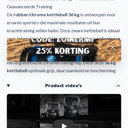
Geavanceerde Training
De
rubber/chrome kettlebell 36 kg
is ontworpen voor
ervaren sporters die maximale resultaten uit hun
krachttraining willen halen. Deze zware kettlebell is ideaal
voor
intensieve krachttraining, explosieve oefeningen
en functionele workouts
op hoog niveau.
Afwijzen
Dankzij de combinatie van een stevige rubbercoating en
een ergonomische chromen handgreep biedt deze
36 kg
kettlebell
optimale grip, duurzaamheid en bescherming
tijdens zware trainingssessies. Perfect voor gebruik in de
Product video's
sportschool, CrossFit box of thuisgym.
Voordelen van de Rubber/Chrome Kettlebell 36 kg
De
kettlebell 36 kg
biedt maximale trainingsintensiteit
voor sporters die hun kracht, spiermassa en explosiviteit
willen vergroten. Dit gewicht is ideaal voor zware
compound oefeningen en gevorderde full-body trainingen.