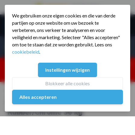
9.5 / 785 reviews
We gebruiken onze eigen cookies en die van derde
Ga naar de inhoud
partijen op onze website om uw bezoek te
Menu
verbeteren, ons verkeer te analyseren en voor
veiligheid en marketing. Selecteer "Alles accepteren"
Incl. BTW
Producten zoeken...
om toe te staan dat ze worden gebruikt. Lees ons
Incl. BT
cookiebeleid
.
Dism
25% korting ivm vakantiesluiting. Gebruik code:
Instellingen wijzigen
ZOMERMP. muv vloeren, fitnesstoestellen, boksartikelen,
zakelijk en dealer inlog. Verzending vanaf 19 aug.
Blokkeer alle cookies
Home
/
MP1304 Kettlebell Rubber/Chrome 36 kg
Alles accepteren
MP1304 Kettlebell
Rubber/Chrome 36 kg