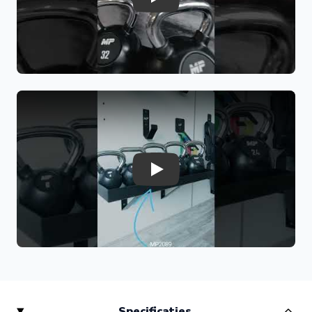
Play
Belangrijkste voordelen:
Geschikt voor zeer gevorderde sporters
Stimuleert maximale spieropbouw
Verbetert explosieve kracht en stabiliteit
Hoge trainingsintensiteit voor vetverbranding
Duurzaam ontwerp met vloerbescherming
Comfortabele en stevige grip
Extreem Intensieve Full-Body Training met de Kettlebell
36 kg
Play
Met de
rubber/chrome kettlebell 36 kg
voer je zware
oefeningen uit zoals kettlebell swings, deadlifts, squats en
presses. Deze oefeningen activeren grote spiergroepen
tegelijk en zorgen voor maximale krachtontwikkeling.
Voordelen van trainen met 36 kg:
Snelle toename van spierkracht
Verbetering van explosiviteit en balans
Specificaties