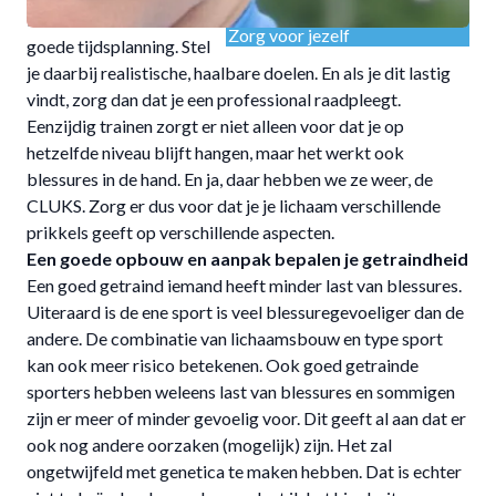
Let op je arbeid-rustverhouding
Doseer en maak een
Zorg voor jezelf
goede tijdsplanning. Stel
je daarbij realistische, haalbare doelen. En als je dit lastig
vindt, zorg dan dat je een professional raadpleegt.
Eenzijdig trainen zorgt er niet alleen voor dat je op
hetzelfde niveau blijft hangen, maar het werkt ook
blessures in de hand. En ja, daar hebben we ze weer, de
CLUKS
. Zorg er dus voor dat je je lichaam verschillende
prikkels geeft op verschillende aspecten.
Een goede opbouw en aanpak bepalen je getraindheid
Een goed getraind iemand heeft minder last van blessures.
Uiteraard is de ene sport is veel blessuregevoeliger dan de
andere. De combinatie van lichaamsbouw en type sport
kan ook meer risico betekenen. Ook goed getrainde
sporters hebben weleens last van blessures en sommigen
zijn er meer of minder gevoelig voor. Dit geeft al aan dat er
ook nog andere oorzaken (mogelijk) zijn. Het zal
ongetwijfeld met genetica te maken hebben. Dat is echter