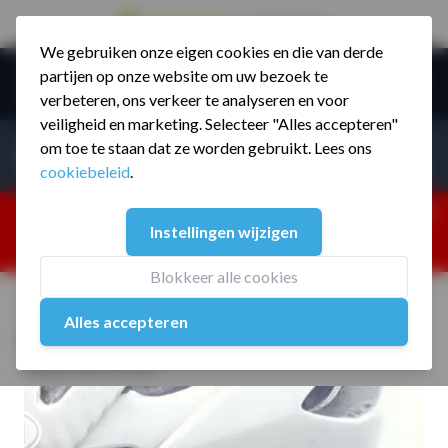
9.5 / 785 reviews
We gebruiken onze eigen cookies en die van derde
Ga naar de inhoud
partijen op onze website om uw bezoek te
Menu
verbeteren, ons verkeer te analyseren en voor
veiligheid en marketing. Selecteer "Alles accepteren"
Incl. BTW
Producten zoeken...
om toe te staan dat ze worden gebruikt. Lees ons
Incl. BT
cookiebeleid
.
Dism
25% korting ivm vakantiesluiting. Gebruik code:
Instellingen wijzigen
ZOMERMP. muv vloeren, fitnesstoestellen, boksartikelen,
zakelijk en dealer inlog. Verzending vanaf 19 aug.
Blokkeer alle cookies
Home
/
Blog
/
Blessures vermijden
Alles accepteren
Blessures vermijden
Geplaatst op 26 Mrt 2022