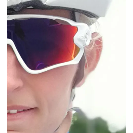
3 min leestijd
Door Debbie
Blessures vermijden...
Blessures, daar zit je niet op te wachten!
Als je weet hoe de meeste blessure ontstaan dan weet je
eigenlijk ook al hoe je ze kunt voorkomen.
Maar wanneer ben je het meest kwetsbaar?
Een ongetraind iemand die start met trainen is gevoeliger
voor blessures dan een getraind iemand.
Bouw je training(en) op in
Drie tips:
omvang en in intensiteit.
doseer en maak een planning