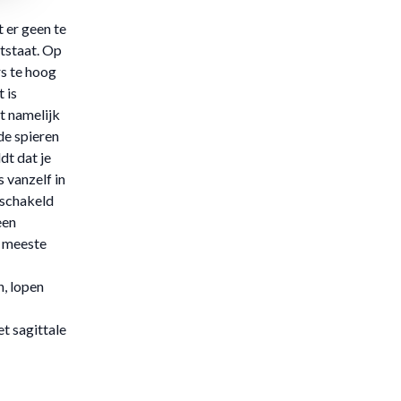
 er geen te
tstaat. Op
rs te hoog
 is
t namelijk
de spieren
dt dat je
s vanzelf in
eschakeld
een
e meeste
n, lopen
t sagittale