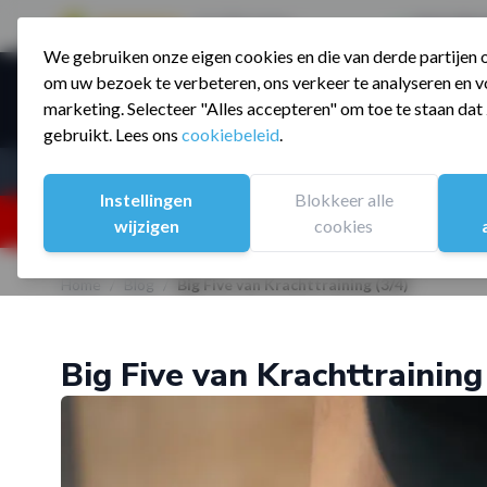
9.5 / 785 reviews
Sinds 2006 a
We gebruiken onze eigen cookies en die van derde partijen
Ga naar de inhoud
om uw bezoek te verbeteren, ons verkeer te analyseren en vo
Producte
marketing. Selecteer "Alles accepteren" om toe te staan da
gebruikt. Lees ons
cookiebeleid
.
Assortiment
Sporten
Instellingen
Blokkeer alle
25% korting ivm vakantiesluiting. Gebruik code:
wijzigen
cookies
Home
/
Blog
/
Big Five van Krachttraining (3/4)
Big Five van Krachttraining