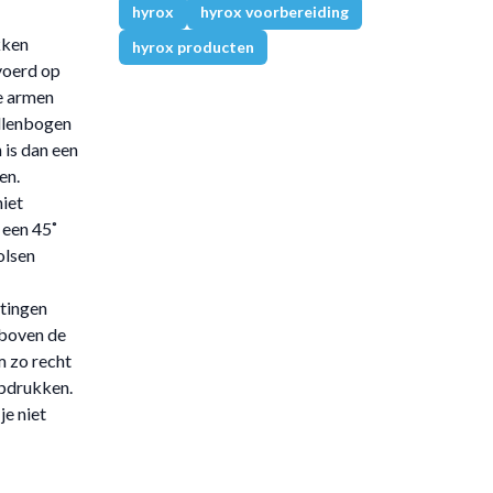
hyrox
hyrox voorbereiding
kken
hyrox producten
voerd op
e armen
ellenbogen
 is dan een
en.
niet
 een 45˚
olsen
ttingen
 boven de
m zo recht
opdrukken.
je niet