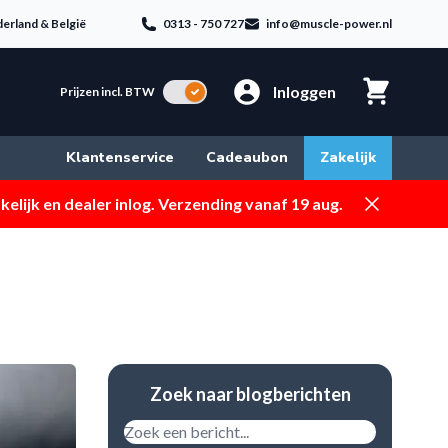
erland & België
0313 - 750 727
info@muscle-power.nl
Inloggen
Incl. BTW
Prijzen incl. BTW
Klantenservice
Cadeaubon
Zakelijk
Dismiss
elijk en dealer inlog. Verzending vanaf 19 aug.
Zoek naar blogberichten