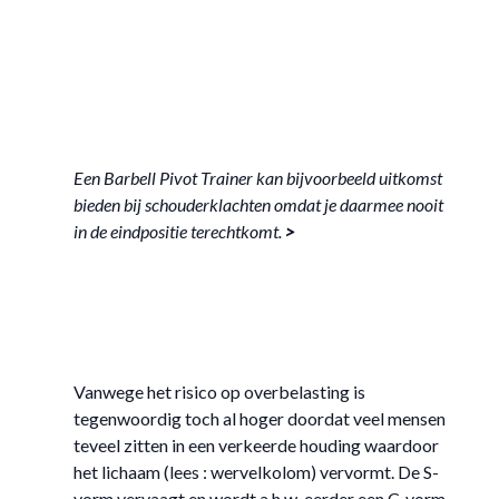
Een Barbell Pivot Trainer kan bijvoorbeeld uitkomst
bieden bij schouderklachten omdat je daarmee nooit
in de eindpositie terechtkomt.
>
Vanwege het risico op overbelasting is
tegenwoordig toch al hoger doordat veel mensen
teveel zitten in een verkeerde houding waardoor
het lichaam (lees : wervelkolom) vervormt. De S-
vorm vervaagt en wordt a.h.w. eerder een C-vorm