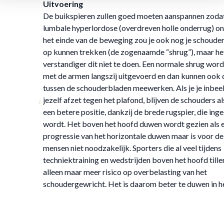
Uitvoering
De buikspieren zullen goed moeten aanspannen zodat
lumbale hyperlordose (overdreven holle onderrug) on
het einde van de beweging zou je ook nog je schoude
op kunnen trekken (de zogenaamde “shrug”), maar het
verstandiger dit niet te doen. Een normale shrug word
met de armen langszij uitgevoerd en dan kunnen ook 
tussen de schouderbladen meewerken. Als je je inbeel
jezelf afzet tegen het plafond, blijven de schouders al
een betere positie, dankzij de brede rugspier, die ing
wordt. Het boven het hoofd duwen wordt gezien als 
progressie van het horizontale duwen maar is voor d
mensen niet noodzakelijk. Sporters die al veel tijdens
techniektraining en wedstrijden boven het hoofd tille
alleen maar meer risico op overbelasting van het
schoudergewricht. Het is daarom beter te duwen in he