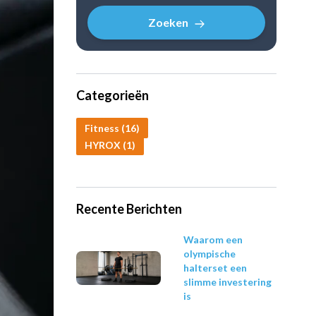
Zoeken
Categorieën
Fitness (16)
HYROX (1)
Recente Berichten
Waarom een
olympische
halterset een
 21 Apr 2023
slimme investering
is