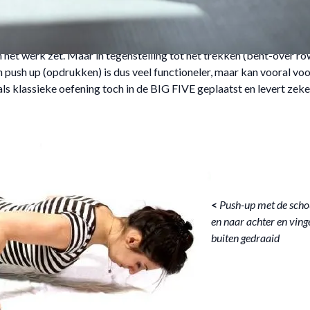
rachttraining (3/4)
- klik om te openen/sluiten
nch Press (bankdrukken)
etraind te worden dus naast het trekken, komt ook duwen aan bod 
n het werk zet. Maar in tegenstelling tot het trekken (bent-over ro
en push up (opdrukken) is dus veel functioneler, maar kan vooral v
s klassieke oefening toch in de BIG FIVE geplaatst en levert zek
<
Push-up met de scho
en naar achter en ving
buiten gedraaid