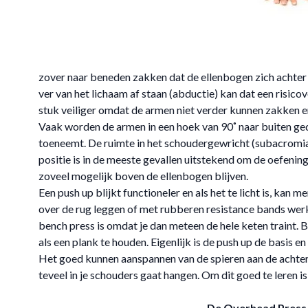
zover naar beneden zakken dat de ellenbogen zich achter 
ver van het lichaam af staan (abductie) kan dat een risic
stuk veiliger omdat de armen niet verder kunnen zakken en
Vaak worden de armen in een hoek van 90˚ naar buiten gedr
toeneemt. De ruimte in het schoudergewricht (subacromiaa
positie is in de meeste gevallen uitstekend om de oefenin
zoveel mogelijk boven de ellenbogen blijven.
Een push up blijkt functioneler en als het te licht is, ka
over de rug leggen of met rubberen resistance bands wer
bench press is omdat je dan meteen de hele keten traint.
als een plank te houden. Eigenlijk is de push up de basis
Het goed kunnen aanspannen van de spieren aan de achterzi
teveel in je schouders gaat hangen. Om dit goed te leren 
De Overhead Press