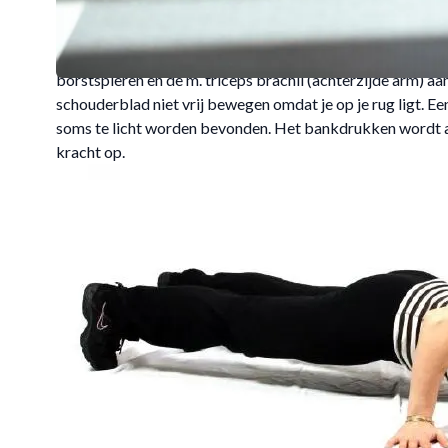
Vervolg Big Five van k
De Be
Voor- en achterzijde van het lichaam dienen evenredig g
borstspieren en de m. triceps brachii (achterzijde arm) aa
schouderblad niet vrij bewegen omdat je op je rug ligt. E
soms te licht worden bevonden. Het bankdrukken wordt al
kracht op.