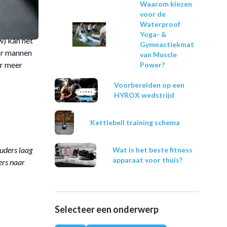
Waarom kiezen
voor de
Waterproof
wat de
Yoga- &
w) kan het
Gymnastiekmat
oor mannen
van Muscle
er meer
Power?
Voorbereiden op een
HYROX wedstrijd
Kettlebell training schema
uders laag
Wat is het beste fitness
apparaat voor thuis?
ers naar
Selecteer een onderwerp