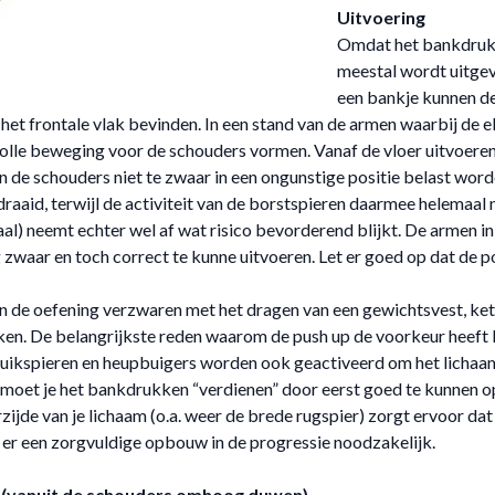
Uitvoering
Omdat het bankdru
meestal wordt uitge
een bankje kunnen d
het frontale vlak bevinden. In een stand van de armen waarbij de 
ovolle beweging voor de schouders vormen. Vanaf de vloer uitvoeren
 de schouders niet te zwaar in een ongunstige positie belast word
aaid, terwijl de activiteit van de borstspieren daarmee helemaal 
l) neemt echter wel af wat risico bevorderend blijkt. De armen in
g zwaar en toch correct te kunne uitvoeren. Let er goed op dat de p
n men de oefening verzwaren met het dragen van een gewichtsvest, ke
ken. De belangrijkste reden waarom de push up de voorkeur heeft
 Buikspieren en heupbuigers worden ook geactiveerd om het lichaa
 en moet je het bankdrukken “verdienen” door eerst goed te kunnen 
jde van je lichaam (o.a. weer de brede rugspier) zorgt ervoor dat 
is er een zorgvuldige opbouw in de progressie noodzakelijk.
 (vanuit de schouders omhoog duwen)