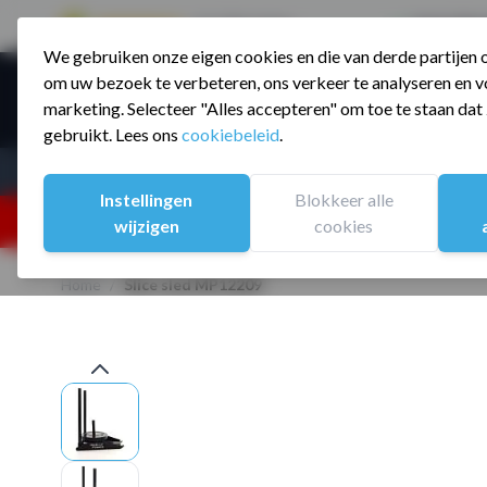
9.5 / 785 reviews
Sinds 2006 a
We gebruiken onze eigen cookies en die van derde partijen
Ga naar de inhoud
om uw bezoek te verbeteren, ons verkeer te analyseren en vo
Producte
marketing. Selecteer "Alles accepteren" om toe te staan da
gebruikt. Lees ons
cookiebeleid
.
Assortiment
Sporten
Instellingen
Blokkeer alle
25% korting ivm vakantiesluiting. Gebruik code:
wijzigen
cookies
Home
/
Slice sled MP12209