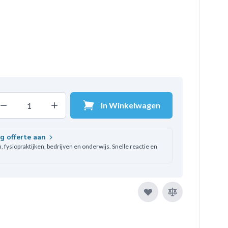
In Winkelwagen
Decrease quantity
Increase quantity
ntal
ag offerte aan
 fysiopraktijken, bedrijven en onderwijs. Snelle reactie en