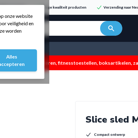
dvies & service
Hoge kwaliteit producten
Verzending naar Ned
 op onze website
or veiligheid en
n zoeken...
t ze worden
Alles
 ZOMERMP. muv vloeren, fitnesstoestellen, boksartikelen, zak
accepteren
Slice sled
Compact ontwerp