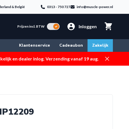
erland & België
0313 - 750 727
info@muscle-power.nl
Inloggen
Incl. BTW
Prijzen incl. BTW
Klantenservice
Cadeaubon
Zakelijk
Dismiss
elijk en dealer inlog. Verzending vanaf 19 aug.
 MP12209