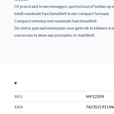
Of je nu traint in een homegym, sportschool of buiten op e
biedt maximale functionaliteit in een compact formaat.
Compact ontwerp met maximale functionaliteit
De sled is speciaal ontworpen voor gebruik in kleinere tr
concessies te doen aan prestaties of stabiliteit.
Voordelen:
Compact en ruimtebesparend ontwerp
Geschikt voor indoor en outdoor gebruik
Ideaal voor beperkte trainingsruimtes
Professionele kwaliteit
Kantelbare opslagpin voor halterschijven
De sled is uitgerust met een kantelbare opslagpin, gesch
halterschijven van 50 mm. Dit maakt het laden en ontlade
SKU
MP12209
eenvoudig en efficiënt.
Kenmerken:
EAN
742352191194
Geschikt voor 50 mm halterschijven