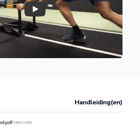
Play
fwijzen
Handleiding(en)
ed.pdf
(460.5 KB)