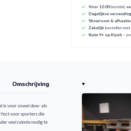
Voor 12:00
besteld,
va
Dagelijkse verzendin
Showroom & afhaalma
Zakelijk
bestellen me
Ruim 9+ op Kiyoh
– on
Omschrijving
al is voor zowel duw- als
rfect voor sporters die
nder veel ruimte nodig te