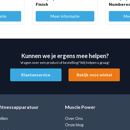
Finish
Numbere
atie
Meer informatie
Mee
faces, waardoor hij breed
Kunnen we je ergens mee helpen?
Vragen over een product of bestelling? Wij helpen u graag!
Klantenservice
Bekijk onze winkel
 fitnessapparatuur
Muscle Power
d en prestaties. Ideaal
ellen
Over Ons
ntensiveren met een
Onze blog