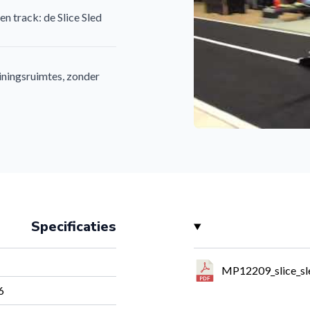
en track: de Slice Sled
ainingsruimtes, zonder
A
Specificaties
ikt voor olympische
n van gewichten
MP12209_slice_sl
6