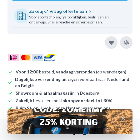
Zakelijk? Vraag offerte aan
Voor sportscholen, fysiopraktijken, bedrijven en
onderwijs. Snelle reactie en scherpe prijzen.
Voor 12:00
besteld,
vandaag
verzonden (op werkdagen)
Dagelijkse verzending
uit eigen voorraad naar
Nederland
en België
Showroom & afhaalmagazijn
in Doesburg
Zakelijk
bestellen met
inkoopvoordeel tot 30%
Ruim 9+ op Kiyoh
– onze klanten waarderen ons
Afwijzen
Omschrijving