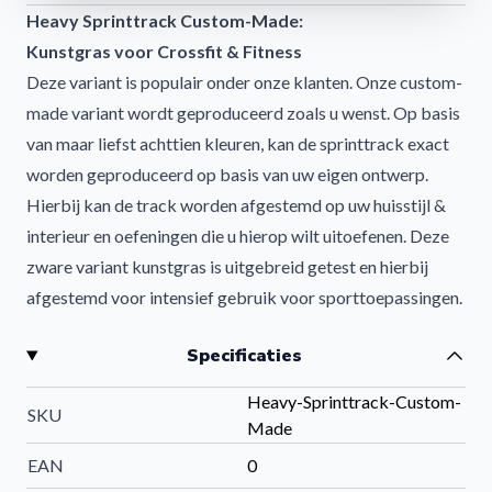
Heavy Sprinttrack Custom-Made:
Kunstgras voor Crossfit & Fitness
Deze variant is populair onder onze klanten. Onze custom-
made variant wordt geproduceerd zoals u wenst. Op basis
van maar liefst achttien kleuren, kan de sprinttrack exact
worden geproduceerd op basis van uw eigen ontwerp.
Hierbij kan de track worden afgestemd op uw huisstijl &
interieur en oefeningen die u hierop wilt uitoefenen. Deze
zware variant kunstgras is uitgebreid getest en hierbij
afgestemd voor intensief gebruik voor sporttoepassingen.
De combinatie van een korte vezel en een hoge dichtheid
Specificaties
van de mat, zorgt ervoor dat de mat slijtvast is en hierdoor
lang mee zal gaan als sportvloer. Het is ook mogelijk om
Heavy-Sprinttrack-Custom-
SKU
deze custom-made track te verwerken in onze standaard
Made
uitvoeringen.
EAN
0