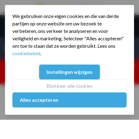
9.5 / 785 reviews
We gebruiken onze eigen cookies en die van derde
Ga naar de inhoud
partijen op onze website om uw bezoek te
Menu
verbeteren, ons verkeer te analyseren en voor
veiligheid en marketing. Selecteer "Alles accepteren"
Incl. BTW
Producten zoeken...
om toe te staan dat ze worden gebruikt. Lees ons
Incl. BT
cookiebeleid
.
Dism
25% korting ivm vakantiesluiting. Gebruik code:
Instellingen wijzigen
ZOMERMP. muv vloeren, fitnesstoestellen, boksartikelen,
zakelijk en dealer inlog. Verzending vanaf 19 aug.
Blokkeer alle cookies
Home
/
Heavy Sprinttrack Custom-Made
Alles accepteren
Heavy Sprinttrack Custom-Made