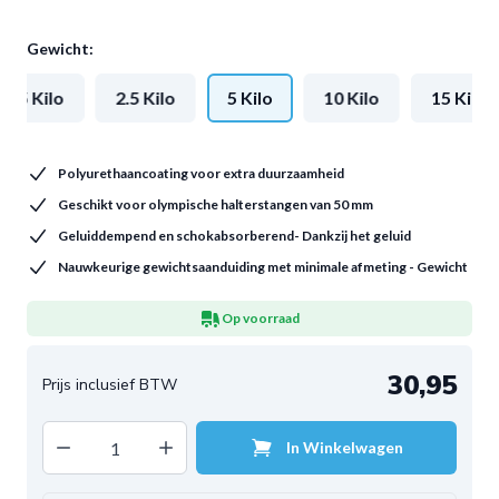
Gewicht:
1.25 Kilo
2.5 Kilo
5 Kilo
10 Kilo
15 Kilo
Polyurethaancoating voor extra duurzaamheid
Geschikt voor olympische halterstangen van 50 mm
Geluiddempend en schokabsorberend- Dankzij het geluid
Nauwkeurige gewichtsaanduiding met minimale afmeting - Gewicht
Op voorraad
30,95
Decrease quantity
Increase quantity
In Winkelwagen
Aantal