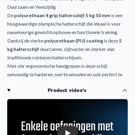
Duurzaam en Veelzijdig
Afwijzen
De
polyurethaan 4 grip halterschijf 5 kg 50 mm
is een
hoogwaardige olympische halterschijf die ideaal is voor
nauwkeurige gewichtsopbouw en functionele training.
Dankzij de sterke
polyurethaan (PU) coating
is deze
5
kg halterschijf
duurzamer, slijtvaster en sterker dan
traditionele rubberen halterschijven.
Met vier ergonomische handgrepen is deze schijf
eenvoudig te hanteren, snel te wisselen en ook perfect te
gebruiken voor losse oefeningen naast de halterstang.
Product video's
Voordelen van de Polyurethaan Halterschijf 5 kg
De
5 kg olympische halterschijf met 4 grepen
is perfect
voor beginners en gevorderde sporters die werken aan
techniek, controle en geleidelijke krachtopbouw.
Belangrijkste voordelen:
Hoogwaardige polyurethaan coating (PU)