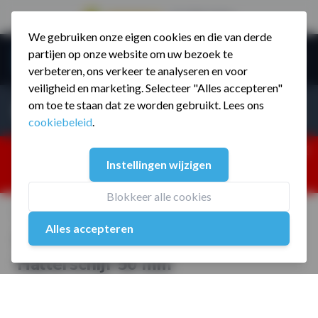
9.5 / 785 reviews
We gebruiken onze eigen cookies en die van derde
Ga naar de inhoud
partijen op onze website om uw bezoek te
Menu
verbeteren, ons verkeer te analyseren en voor
veiligheid en marketing. Selecteer "Alles accepteren"
Incl. BTW
Producten zoeken...
om toe te staan dat ze worden gebruikt. Lees ons
Incl. BT
cookiebeleid
.
Dism
25% korting ivm vakantiesluiting. Gebruik code:
Instellingen wijzigen
ZOMERMP. muv vloeren, fitnesstoestellen, boksartikelen,
zakelijk en dealer inlog. Verzending vanaf 19 aug.
Blokkeer alle cookies
Home
/
5 kg Polyurethaan 4 Grip Halterschijf 50 mm
Alles accepteren
5 kg Polyurethaan 4 Grip
Halterschijf 50 mm