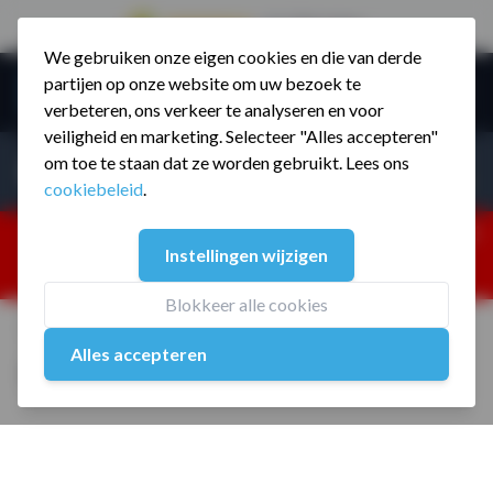
9.5 / 785 reviews
We gebruiken onze eigen cookies en die van derde
Ga naar de inhoud
partijen op onze website om uw bezoek te
Menu
verbeteren, ons verkeer te analyseren en voor
veiligheid en marketing. Selecteer "Alles accepteren"
Incl. BTW
Producten zoeken...
om toe te staan dat ze worden gebruikt. Lees ons
Incl. BT
cookiebeleid
.
Dism
25% korting ivm vakantiesluiting. Gebruik code:
Instellingen wijzigen
ZOMERMP. muv vloeren, fitnesstoestellen, boksartikelen,
zakelijk en dealer inlog. Verzending vanaf 19 aug.
Blokkeer alle cookies
Home
/
Rubber medicijnbal 5 kg
Alles accepteren
Rubber medicijnbal 5 kg