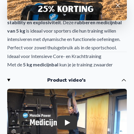
Afwijzen
De
medicijnbal 5 kg
is een veelzijdige en effectieve
trainingsbal voor het verbeteren van
kracht, core
stability en explosiviteit
. Deze
rubberen medicijnbal
van 5 kg
is ideaal voor sporters die hun training willen
intensiveren met dynamische en functionele oefeningen.
Perfect voor zowel thuisgebruik als in de sportschool.
Ideaal voor Intensieve Core- en Krachttraining
Met de
5
kg medicijnbal
kun je je training zwaarder
maken en werken aan kracht, snelheid en controle.
Product video's
Geschikt voor:
Core workouts
Krachttraining
Cross training
Functionele fitness
Explosieve oefeningen (throws & slams)
Play
Stevige Grip en Veilig Trainen