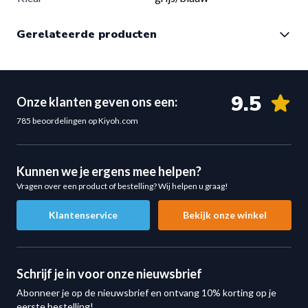
Veelzijdig Inzetbaar in Elke Training
Colli
1
Gerelateerde producten
De
5
kg medicijnbal
is perfect voor sporters die hun
workouts willen uitbreiden met functionele en explosieve
Colli Afmeting
24 x 24 x 24 cm
oefeningen.
Colli Gewicht
5.5 kg
Voordelen:
9.5
Onze klanten geven ons een:
Geschikt voor beginners en gevorderden
785 beoordelingen op Kiyoh.com
Te gebruiken in sportschool of thuis
Ideaal voor full-body training
Verbetert coördinatie en kracht
Kunnen we je ergens mee helpen?
Vragen over een product of bestelling? Wij helpen u graag!
Specificaties Medicijnbal 5 kg
Gewicht:
5
kg
Klantenservice
Bekijk onze winkel
Materiaal: hoogwaardig rubber
Structuur: geribbeld voor extra grip
Gebruik: krachttraining, core training en functionele
Schrijf je in voor onze nieuwsbrief
fitness
Abonneer je op de nieuwsbrief en ontvang 10% korting op je
Toepassing: thuis en in de sportschool
eerste bestelling!