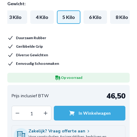
Gewicht:
3 Kilo
4 Kilo
5 Kilo
6 Kilo
8 Kilo
Duurzaam Rubber
Geribbelde Grip
Diverse Gewichten
Eenvoudig Schoonmaken
Op voorraad
46,50
Decrease quantity
Increase quantity
In Winkelwagen
Aantal
Zakelijk? Vraag offerte aan
Voor sportscholen, fysiopraktijken, bedrijven en