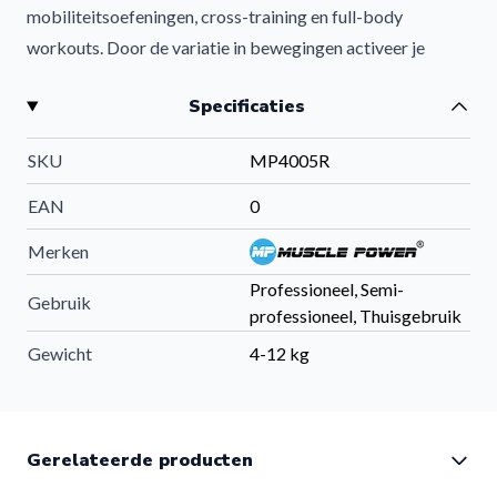
mobiliteitsoefeningen, cross-training en full-body
workouts. Door de variatie in bewegingen activeer je
meerdere spiergroepen tegelijk, waardoor je training
Specificaties
efficiënter en dynamischer wordt.
Voordelen van rubber clubbells
SKU
MP4005R
Complete full-body training:
kracht, stabiliteit en
conditie in één workout
EAN
0
Verbeterde coördinatie:
ideaal voor functionele en
Merken
rotatiegerichte oefeningen
Professioneel, Semi-
Veelzijdig inzetbaar:
geschikt voor thuis, gym en outdoor
Gebruik
professioneel, Thuisgebruik
training
Gewicht
4-12 kg
Ergonomische grip:
comfortabele handgreep voor veilige
controle
Duurzaam materiaal:
ontworpen voor intensief en
langdurig gebruik
Gerelateerde producten
Compact en effectief:
ideaal voor functionele fitness en