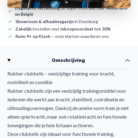
Voor 12:00
besteld,
vandaag
verzonden (op werkdagen)
Dagelijkse verzending
uit eigen voorraad naar
Nederland
en België
Showroom & afhaalmagazijn
in Doesburg
Zakelijk
bestellen met
inkoopvoordeel tot 30%
Ruim 9+ op Kiyoh
– onze klanten waarderen ons
Omschrijving
Rubber clubbells – veelzijdige training voor kracht,
mobiliteit en conditie
Rubber clubbells zijn een veelzijdig trainingsmiddel voor
iedereen die werkt aan kracht, stabiliteit, coördinatie en
uithoudingsvermogen. Dankzij de unieke vorm train je niet
alleen spierkracht, maar ook rotatiekracht en functionele
bewegingen die je hele lichaam activeren.
Deze clubbells zijn ideaal voor functionele training,