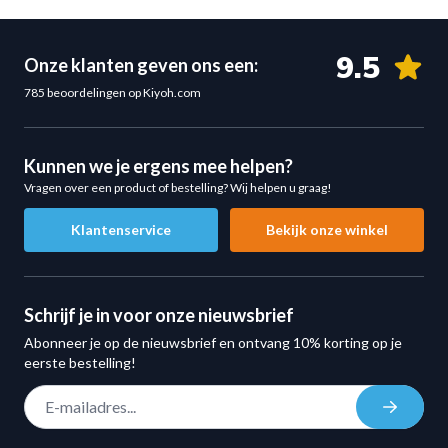
HIIT-trainingen
Beschikbare gewichten
9.5
Onze klanten geven ons een:
6 kg
785 beoordelingen op Kiyoh.com
8 kg
10 kg
12 kg
Kunnen we je ergens mee helpen?
Specificaties
Vragen over een product of bestelling? Wij helpen u graag!
Type:
rubber clubbells
Klantenservice
Bekijk onze winkel
Materiaal:
massieve stalen kern met rubber coating
Handgreep:
ergonomisch en gripvriendelijk ontwerp
Toepassing:
krachttraining, functional training, mobiliteit
Schrijf je in voor onze nieuwsbrief
en cardio
Abonneer je op de nieuwsbrief en ontvang 10% korting op je
Gebruik:
geschikt voor beginners tot gevorderden
eerste bestelling!
Belangrijke informatie
E-mail adres
Inschrij
Het rubber van de clubbell kan na verloop van tijd licht wit
uitslaan. Dit is een normaal verschijnsel van het materiaal