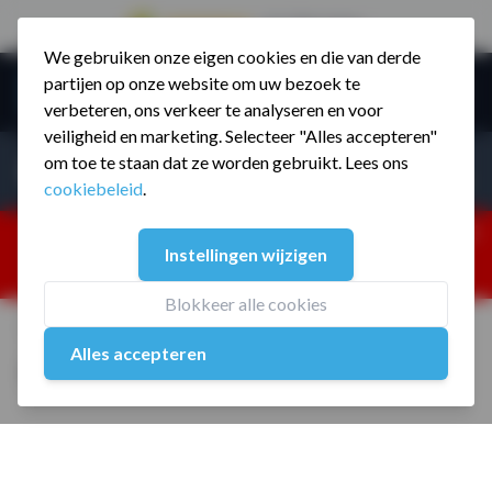
9.5 / 785 reviews
We gebruiken onze eigen cookies en die van derde
Ga naar de inhoud
partijen op onze website om uw bezoek te
Menu
verbeteren, ons verkeer te analyseren en voor
veiligheid en marketing. Selecteer "Alles accepteren"
Incl. BTW
Producten zoeken...
om toe te staan dat ze worden gebruikt. Lees ons
Incl. BT
cookiebeleid
.
Dism
25% korting ivm vakantiesluiting. Gebruik code:
Instellingen wijzigen
ZOMERMP. muv vloeren, fitnesstoestellen, boksartikelen,
zakelijk en dealer inlog. Verzending vanaf 19 aug.
Blokkeer alle cookies
Home
/
Rubber Clubbells MP4005R
Alles accepteren
Rubber Clubbells MP4005R