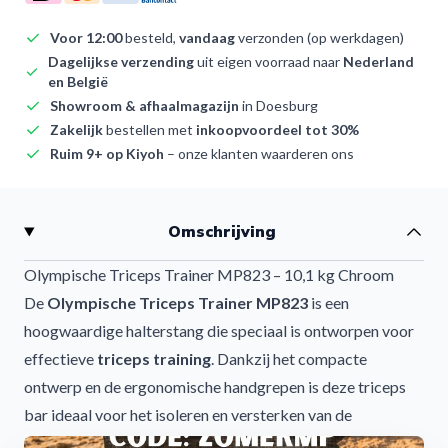
Voor 12:00
besteld,
vandaag
verzonden (op werkdagen)
Dagelijkse verzending
uit eigen voorraad naar
Nederland
en België
Showroom & afhaalmagazijn
in Doesburg
Zakelijk
bestellen met
inkoopvoordeel tot 30%
Ruim 9+ op Kiyoh
– onze klanten waarderen ons
Omschrijving
Olympische Triceps Trainer MP823 – 10,1 kg Chroom
De
Olympische Triceps Trainer MP823
is een
hoogwaardige halterstang die speciaal is ontworpen voor
effectieve
triceps training
. Dankzij het compacte
ontwerp en de ergonomische handgrepen is deze triceps
bar ideaal voor het isoleren en versterken van de
bovenarmen.