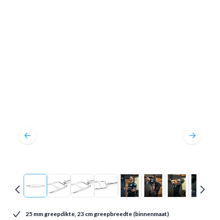
25 mm greepdikte, 23 cm greepbreedte (binnenmaat)