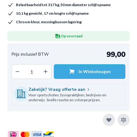
Belastbaarheid tot 317 kg,50 mm diameter schijfopname
10,1 kg gewicht, 17 cm lengte schijfopname
Chroom kleur, messingbussen lagering
Op voorraad
99,00
Decrease quantity
Increase quantity
In Winkelwagen
Aantal
Zakelijk? Vraag offerte aan
Voor sportscholen, fysiopraktijken, bedrijven en
onderwijs. Snelle reactie en scherpe prijzen.