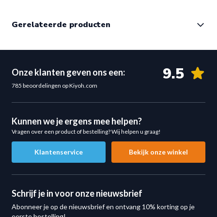
Voorzien van
knurling voor optimale grip
Greepbreedte (binnenmaat)
23 cm
Gerelateerde producten
Soepele rotatie dankzij
kogellagers
Kleur
chroom
Gladde schijfopname
voor snel wisselen van gewichten
Hoogwaardige
chroom afwerking
Lengte schijfopname
17 cm
Specificaties en Afmetingen
9.5
Onze klanten geven ons een:
Colli
1
Totale lengte:
86 cm
785 beoordelingen op Kiyoh.com
Gewicht:
ca. 10,1 kg
Colli Afmeting
88 x 22 x 9 cm
Greepdikte:
25 mm
Colli Gewicht
11 kg
Kunnen we je ergens mee helpen?
Binnenmaat (greepbreedte):
23 cm
Vragen over een product of bestelling? Wij helpen u graag!
Lengte schijfopname:
17 cm
Diameter schijfopname:
50 mm
Klantenservice
Bekijk onze winkel
Maximale belastbaarheid:
317 kg
Lagering:
kogellagers
Kleur:
chroom
Schrijf je in voor onze nieuwsbrief
Ideaal voor Gerichte Armtraining
Abonneer je op de nieuwsbrief en ontvang 10% korting op je
eerste bestelling!