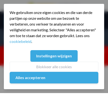
9.5 / 785 reviews
We gebruiken onze eigen cookies en die van derde
Ga naar de inhoud
partijen op onze website om uw bezoek te
Menu
verbeteren, ons verkeer te analyseren en voor
veiligheid en marketing. Selecteer "Alles accepteren"
Incl. BTW
Producten zoeken...
om toe te staan dat ze worden gebruikt. Lees ons
Incl. BT
cookiebeleid
.
Dism
25% korting ivm vakantiesluiting. Gebruik code:
Instellingen wijzigen
ZOMERMP. muv vloeren, fitnesstoestellen, boksartikelen,
zakelijk en dealer inlog. Verzending vanaf 19 aug.
Blokkeer alle cookies
Home
/
Olympische Triceps Trainer MP823
Alles accepteren
Olympische Triceps Trainer MP823