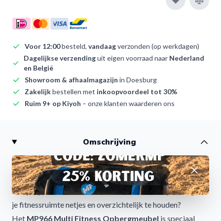
Voor 12:00
besteld,
vandaag
verzonden (op werkdagen)
Dagelijkse verzending
uit eigen voorraad naar
Nederland
en België
Showroom & afhaalmagazijn
in Doesburg
Zakelijk
bestellen met
inkoopvoordeel tot 30%
Ruim 9+ op Kiyoh
– onze klanten waarderen ons
Omschrijving
MP966 Multi Fitness Opbergmeubel: overzicht en
Afwijzen
functionaliteit
Ben je op zoek naar een slimme en duurzame oplossing om
je fitnessruimte netjes en overzichtelijk te houden?
Het
MP966 Multi Fitness Opbergmeubel
is speciaal