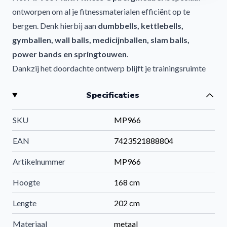
ontworpen om al je fitnessmaterialen efficiënt op te
bergen. Denk hierbij aan
dumbbells, kettlebells,
gymballen, wall balls, medicijnballen, slam balls,
power bands en springtouwen
.
Dankzij het doordachte ontwerp blijft je trainingsruimte
overzichtelijk, veilig en professioneel ingericht. Alles heeft
Specificaties
zijn eigen plek, zodat je nooit meer hoeft te zoeken naar je
trainingsmateriaal.
SKU
MP966
Waarom kiezen voor het MP966 fitness opbergsysteem?
Het MP966 opbergmeubel is meer dan alleen een rek; het
EAN
7423521888804
is een complete organisator voor je fitnessruimte. De
Artikelnummer
MP966
indeling is flexibel, waardoor je het meubel kunt aanpassen
aan jouw trainingsbehoeften.
Hoogte
168 cm
Belangrijkste voordelen:
Lengte
202 cm
Efficiënte en overzichtelijke opslag van fitnessmateriaal
Materiaal
metaal
Geschikt voor zowel kleine als grote accessoires