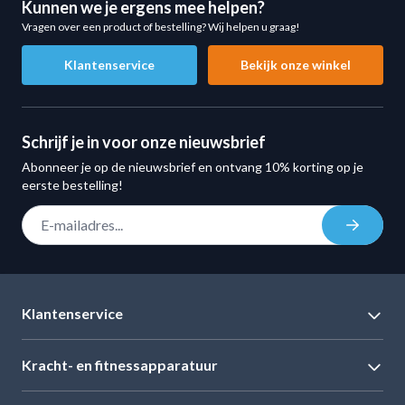
Kunnen we je ergens mee helpen?
montage-instructies
Vragen over een product of bestelling? Wij helpen u graag!
Technische specificaties MP966 Opbergmeubel
Klantenservice
Bekijk onze winkel
Hieronder vind je alle belangrijke specificaties van het
MP966 Multi Fitness Opbergmeubel overzichtelijk op een
rij:
Schrijf je in voor onze nieuwsbrief
Eigenschap
Specificatie
Abonneer je op de nieuwsbrief en ontvang 10% korting op je
Hoogte
168 cm
eerste bestelling!
Breedte
202 cm (258 cm inclusief zijbeugels)
E-mail adres
Inschrij
Diepte
85 cm
Aantal schappen
3 vaste schappen + 2 ballenschappen
Schapdiepte
39 cm
Klantenservice
Kleur
Mat zwart
Montage
Zelfbouw (geleverd in 5 dozen)
Kracht- en fitnessapparatuur
Slim ontworpen voor elke fitnessruimte
Het MP966 opbergmeubel is ontworpen om perfect in