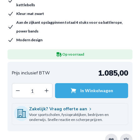
kettlebells
Kleur: mat zwart
Aan de zijkant opslagpinnen totaal 4 stuks voor oa battlerope,
power bands
Modern design
Op voorraad
1.085,00
Decrease quantity
Increase quantity
In Winkelwagen
Aantal
Zakelijk? Vraag offerte aan
Voor sportscholen, fysiopraktijken, bedrijven en
onderwijs. Snelle reactie en scherpe prijzen.