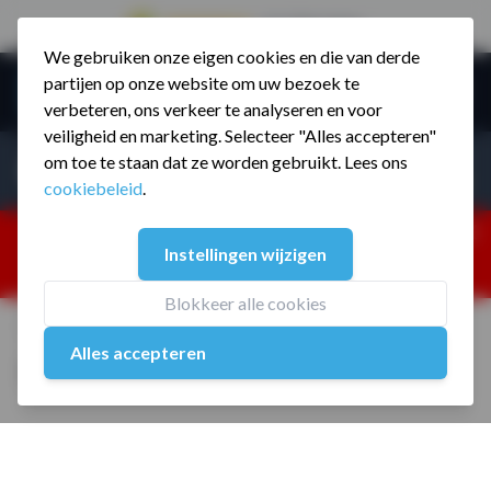
9.5 / 785 reviews
We gebruiken onze eigen cookies en die van derde
Ga naar de inhoud
partijen op onze website om uw bezoek te
Menu
verbeteren, ons verkeer te analyseren en voor
veiligheid en marketing. Selecteer "Alles accepteren"
Incl. BTW
Producten zoeken...
om toe te staan dat ze worden gebruikt. Lees ons
Incl. BT
cookiebeleid
.
Dism
25% korting ivm vakantiesluiting. Gebruik code:
Instellingen wijzigen
ZOMERMP. muv vloeren, fitnesstoestellen, boksartikelen,
zakelijk en dealer inlog. Verzending vanaf 19 aug.
Blokkeer alle cookies
Home
/
Multi Fitness Opberg meubel
Alles accepteren
Multi Fitness Opberg meubel