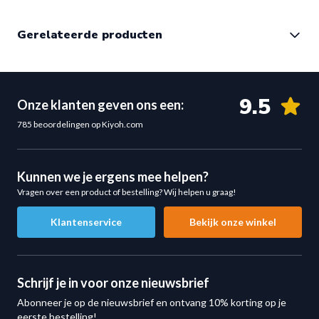
sportscholen
.
Gerelateerde producten
Halterstang onderhoudsset bestellen
Wil je roest voorkomen en je halterstang in topconditie
houden? Kies dan voor deze complete
halterstang
onderhoudsset
en zorg voor langdurige prestaties van je
9.5
Onze klanten geven ons een:
materiaal.
785 beoordelingen op Kiyoh.com
Kunnen we je ergens mee helpen?
Vragen over een product of bestelling? Wij helpen u graag!
Klantenservice
Bekijk onze winkel
Schrijf je in voor onze nieuwsbrief
Abonneer je op de nieuwsbrief en ontvang 10% korting op je
eerste bestelling!