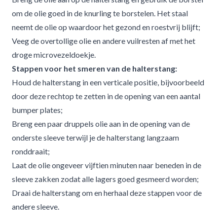
Eigenschap:
om de olie goed in de knurling te borstelen. Het staal
voorkomt roest en corrosie
Toepassing:
neemt de olie op waardoor het gezond en roestvrij blijft;
ook geschikt als smeermiddel voor
lagers/sleeves
Veeg de overtollige olie en andere vuilresten af met het
Kwaliteit:
droge microvezeldoekje.
farmaceutisch, reukloos, hars- en zuurvrij
Verpakking:
Stappen voor het smeren van de halterstang:
druppelflacon voor nauwkeurig doseren
Herkomst:
Houd de halterstang in een verticale positie, bijvoorbeeld
gemaakt in Duitsland
Microvezeldoekjes
door deze rechtop te zetten in de opening van een aantal
Aantal:
bumper plates;
2 stuks
Afmeting:
Breng een paar druppels olie aan in de opening van de
28 x 28 cm
Materiaal:
onderste sleeve terwijl je de halterstang langzaam
pluisvrije microvezel
Eigenschap:
ronddraait;
hoge absorptie van olie en vuil
Onderhoud:
Laat de olie ongeveer vijftien minuten naar beneden in de
machinewasbaar en herbruikbaar
Voor wie is deze onderhoudsset geschikt?
sleeve zakken zodat alle lagers goed gesmeerd worden;
Deze onderhoudsset is perfect voor iedereen die
Draai de halterstang om en herhaal deze stappen voor de
regelmatig traint met een halterstang en deze in optimale
andere sleeve.
staat wil houden. Geschikt voor zowel
thuisgebruik als