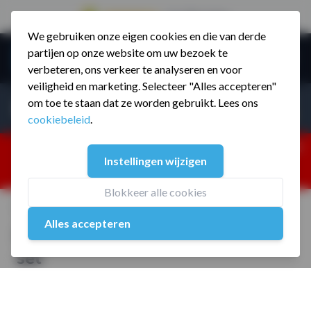
9.5 / 785 reviews
We gebruiken onze eigen cookies en die van derde
Ga naar de inhoud
partijen op onze website om uw bezoek te
Menu
verbeteren, ons verkeer te analyseren en voor
veiligheid en marketing. Selecteer "Alles accepteren"
Incl. BTW
Producten zoeken...
om toe te staan dat ze worden gebruikt. Lees ons
Incl. BT
cookiebeleid
.
Dism
25% korting ivm vakantiesluiting. Gebruik code:
Instellingen wijzigen
ZOMERMP. muv vloeren, fitnesstoestellen, boksartikelen,
zakelijk en dealer inlog. Verzending vanaf 19 aug.
Blokkeer alle cookies
Home
/
MP6088 Halterstang onderhoud set
Alles accepteren
MP6088 Halterstang onderhoud
set