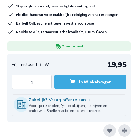
Stijve nylon borstel, beschadigt de coating niet
Flexibel handvat voor makkelijke reiniging van halterstangen
Barbell Oil beschermt tegen roest en corrosie
Reukloze olie, farmaceutische kwaliteit, 100 ml flacon
Op voorraad
19,95
Decrease quantity
Increase quantity
In Winkelwagen
Aantal
Zakelijk? Vraag offerte aan
Voor sportscholen, fysiopraktijken, bedrijven en
onderwijs. Snelle reactie en scherpe prijzen.