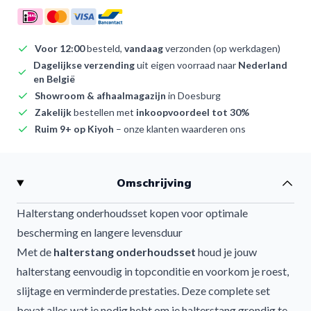
Voor 12:00
besteld,
vandaag
verzonden (op werkdagen)
Dagelijkse verzending
uit eigen voorraad naar
Nederland
en België
Showroom & afhaalmagazijn
in Doesburg
Zakelijk
bestellen met
inkoopvoordeel tot 30%
Ruim 9+ op Kiyoh
– onze klanten waarderen ons
Omschrijving
Halterstang onderhoudsset kopen voor optimale
bescherming en langere levensduur
Met de
halterstang onderhoudsset
houd je jouw
halterstang eenvoudig in topconditie en voorkom je roest,
slijtage en verminderde prestaties. Deze complete set
bevat alles wat je nodig hebt om je halterstang grondig te