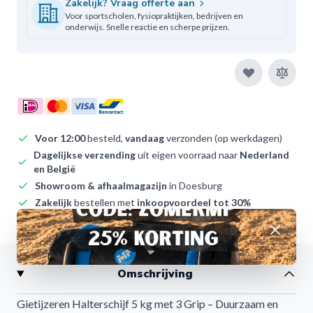
Zakelijk? Vraag offerte aan
Voor sportscholen, fysiopraktijken, bedrijven en
onderwijs. Snelle reactie en scherpe prijzen.
Voor 12:00
besteld,
vandaag
verzonden (op werkdagen)
Dagelijkse verzending
uit eigen voorraad naar
Nederland
en België
Showroom & afhaalmagazijn
in Doesburg
Zakelijk
bestellen met
inkoopvoordeel tot 30%
Ruim 9+ op Kiyoh
– onze klanten waarderen ons
Afwijzen
Omschrijving
Gietijzeren Halterschijf 5 kg met 3 Grip – Duurzaam en