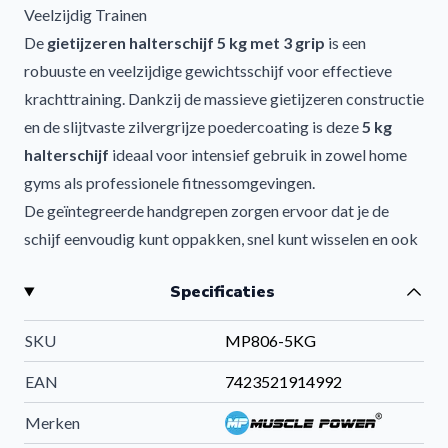
Veelzijdig Trainen
De
gietijzeren halterschijf 5 kg met 3 grip
is een
robuuste en veelzijdige gewichtsschijf voor effectieve
krachttraining. Dankzij de massieve gietijzeren constructie
en de slijtvaste zilvergrijze poedercoating is deze
5
kg
halterschijf
ideaal voor intensief gebruik in zowel home
gyms als professionele fitnessomgevingen.
De geïntegreerde handgrepen zorgen ervoor dat je de
schijf eenvoudig kunt oppakken, snel kunt wisselen en ook
kunt gebruiken voor losse functionele oefeningen.
Specificaties
Voordelen van de Gietijzeren Halterschijf 5 kg
De
5
kg gietijzeren halterschijf met handgrepen
is
SKU
MP806-5KG
perfect voor sporters die hun kracht geleidelijk willen
opbouwen en hun training willen variëren.
EAN
7423521914992
Belangrijkste voordelen:
Merken
Massief gietijzer voor langdurige duurzaamheid