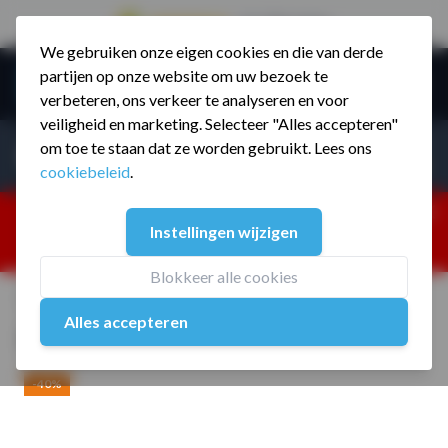
9.5 / 785 reviews
We gebruiken onze eigen cookies en die van derde
Ga naar de inhoud
partijen op onze website om uw bezoek te
Menu
verbeteren, ons verkeer te analyseren en voor
veiligheid en marketing. Selecteer "Alles accepteren"
Incl. BTW
Producten zoeken...
om toe te staan dat ze worden gebruikt. Lees ons
Incl. BT
cookiebeleid
.
Dism
25% korting ivm vakantiesluiting. Gebruik code:
Instellingen wijzigen
ZOMERMP. muv vloeren, fitnesstoestellen, boksartikelen,
zakelijk en dealer inlog. Verzending vanaf 19 aug.
Blokkeer alle cookies
Home
/
MP806 Ol. Gietijzer Schijf 5 kg
Alles accepteren
MP806 Ol. Gietijzer Schijf 5 kg
-40%