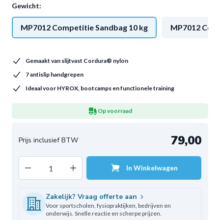
Gewicht:
MP7012 Competitie Sandbag 10 kg
MP7012 Compe
Gemaakt van slijtvast Cordura® nylon
7 antislip handgrepen
Ideaal voor HYROX, bootcamps en functionele training
Op voorraad
79,00
Decrease quantity
Increase quantity
In Winkelwagen
Aantal
Zakelijk? Vraag offerte aan
Voor sportscholen, fysiopraktijken, bedrijven en
onderwijs. Snelle reactie en scherpe prijzen.