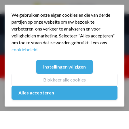
9.5 / 785 reviews
We gebruiken onze eigen cookies en die van derde
Ga naar de inhoud
partijen op onze website om uw bezoek te
Menu
verbeteren, ons verkeer te analyseren en voor
veiligheid en marketing. Selecteer "Alles accepteren"
Incl. BTW
Producten zoeken...
om toe te staan dat ze worden gebruikt. Lees ons
Incl. BT
cookiebeleid
.
Dism
25% korting ivm vakantiesluiting. Gebruik code:
Instellingen wijzigen
ZOMERMP. muv vloeren, fitnesstoestellen, boksartikelen,
zakelijk en dealer inlog. Verzending vanaf 19 aug.
Blokkeer alle cookies
Home
/
MP7012 Competitie Sandbag 10 kg
Alles accepteren
MP7012 Competitie Sandbag 10 kg