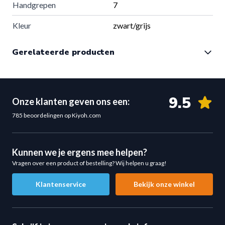
Handgrepen
7
Metselzand
Kleur
zwart/grijs
Garantie
Particulier gebruik:
5 jaar
Gerelateerde producten
Licht commercieel gebruik:
3 jaar
Sandbag 10 kg Kopen – Start met Functionele Training
Wil je beginnen met functionele training? Dan is de
MP7012 Competitie Sandbag 10 kg
de perfecte keuze.
9.5
Onze klanten geven ons een:
Een lichte en veelzijdige
sandbag
voor het opbouwen van
785 beoordelingen op Kiyoh.com
kracht, techniek en stabiliteit
.
Kunnen we je ergens mee helpen?
Vragen over een product of bestelling? Wij helpen u graag!
Klantenservice
Bekijk onze winkel