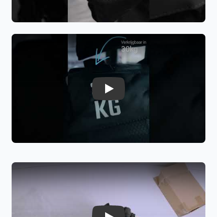
Voordelen:
Slijtvast en duurzaam
Geschikt voor dagelijks gebruik
Indoor en outdoor inzetbaar
Lange levensduur
7 Handgrepen voor Veelzijdige Oefeningen
De
7 handgrepen
maken deze sandbag veelzijdig en
Play
gebruiksvriendelijk.
Voordelen:
Meerdere gripmogelijkheden
Ideaal voor verschillende oefeningen
Extra controle en veiligheid
Geschikt voor alle niveaus
Verstelbaar Gewicht met Interne Vulzakken
De
sandbag 10 kg
wordt geleverd met vulzakken (zonder
zand), zodat je het gewicht kunt aanpassen.