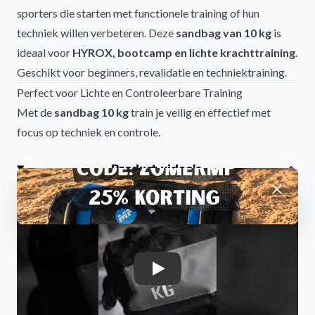
sporters die starten met functionele training of hun
techniek willen verbeteren. Deze
sandbag van 10 kg
is
ideaal voor
HYROX, bootcamp en lichte krachttraining
.
Geschikt voor beginners, revalidatie en techniektraining.
Perfect voor Lichte en Controleerbare Training
Met de
sandbag 10 kg
train je veilig en effectief met
focus op techniek en controle.
Geschikt voor:
Product video's
Beginners workouts
Afwijzen
HYROX training
Core stability
Revalidatie
Mobiliteit en coördinatie
Duurzaam en Betrouwbaar Materiaal
Play
De
MP7012 sandbag 10 kg
is gemaakt van sterk
Cordura® nylon
en bestand tegen intensief gebruik.