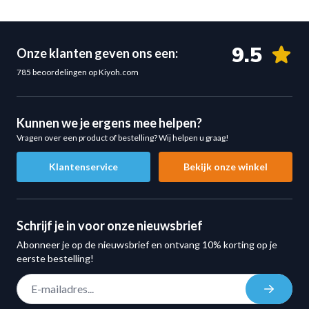
Band eenvoudig overal mee naartoe. Ideaal voor
thuisgebruik, sportschooltrainingen of workouts
9.5
Onze klanten geven ons een:
onderweg.
Ideaal voor:
785 beoordelingen op Kiyoh.com
Home gym
Fitness en krachttraining
Kunnen we je ergens mee helpen?
Personal training
Vragen over een product of bestelling? Wij helpen u graag!
Fysiotherapie en hersteltraining
Klantenservice
Bekijk onze winkel
Outdoor workouts
Flexibele Weerstand voor Elk Niveau
De rode resistance band kan gecombineerd worden met
Schrijf je in voor onze nieuwsbrief
andere weerstandsbanden om verschillende
Abonneer je op de nieuwsbrief en ontvang 10% korting op je
weerstandsniveaus te creëren. Hierdoor is de band
eerste bestelling!
geschikt voor zowel beginners als gevorderde sporters.
E-mail adres
Weerstandsbereik:
Inschrij
Combineerbaar van circa 2 kg tot 65 kg weerstand