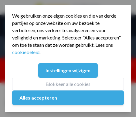
9.5 / 785 reviews
We gebruiken onze eigen cookies en die van derde
Ga naar de inhoud
partijen op onze website om uw bezoek te
Menu
verbeteren, ons verkeer te analyseren en voor
veiligheid en marketing. Selecteer "Alles accepteren"
Incl. BTW
Producten zoeken...
om toe te staan dat ze worden gebruikt. Lees ons
Incl. BT
cookiebeleid
.
Dism
25% korting ivm vakantiesluiting. Gebruik code:
Instellingen wijzigen
ZOMERMP. muv vloeren, fitnesstoestellen, boksartikelen,
zakelijk en dealer inlog. Verzending vanaf 19 aug.
Blokkeer alle cookies
Home
/
Mini Resistance Band Rood
Alles accepteren
Mini Resistance Band Rood