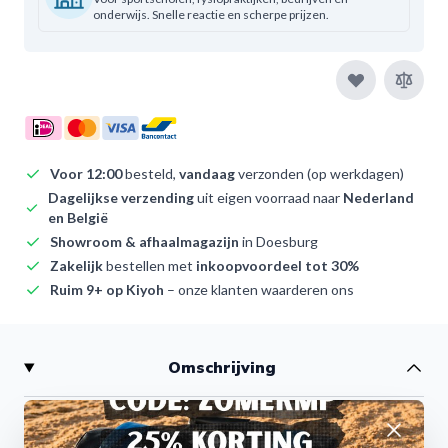
onderwijs. Snelle reactie en scherpe prijzen.
Voor 12:00
besteld,
vandaag
verzonden (op werkdagen)
Dagelijkse verzending
uit eigen voorraad naar
Nederland
en België
Showroom & afhaalmagazijn
in Doesburg
Zakelijk
bestellen met
inkoopvoordeel tot 30%
Ruim 9+ op Kiyoh
– onze klanten waarderen ons
Omschrijving
Mini Resistance Band Rood – Weerstandsband voor
Afwijzen
Kracht, Stabiliteit en Mobiliteit