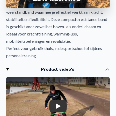
De
Mini Resistance Band Rood
is een veelzijdige
weerstandband waarmee je effectief werkt aan kracht,
stabiliteit en flexibiliteit. Deze compacte resistance band
is geschikt voor zowel het boven- als onderlichaam en
ideaal voor krachttraining, warming-ups,
mobiliteitsoefeningen en revalidatie.
Perfect voor gebruik thuis, in de sportschool of tijdens
personal training.
Effectieve Training voor het Hele Lichaam
Product video's
Met de rode mini resistance band voeg je extra weerstand
toe aan je oefeningen, waardoor spieren beter worden
geactiveerd en versterkt.
Geschikt voor oefeningen zoals:
Squats
Lunges
Play
Glute activatie