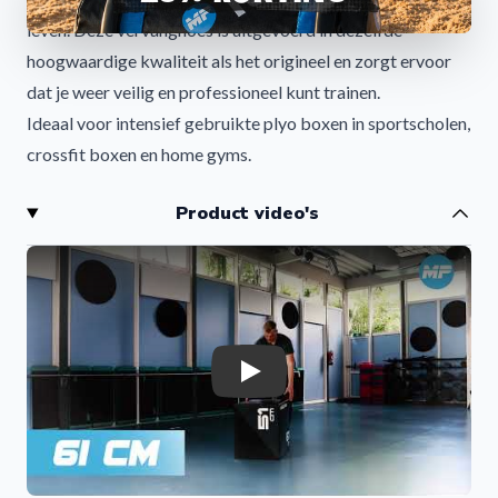
leven. Deze vervanghoes is uitgevoerd in dezelfde
hoogwaardige kwaliteit als het origineel en zorgt ervoor
dat je weer veilig en professioneel kunt trainen.
Ideaal voor intensief gebruikte plyo boxen in sportscholen,
crossfit boxen en home gyms.
Hoogwaardige Vervanghoes voor Soft Plyo Boxen
Product video's
De hoes is gemaakt van sterk en duurzaam materiaal dat
bestand is tegen intensief gebruik tijdens plyometrische
trainingen.
Voordelen:
Verlengt de levensduur van je plyo box
Professionele uitstraling
Play
Slijtvaste kwaliteit
Eenvoudig te vervangen
Praktisch Ontwerp met Ritssluiting