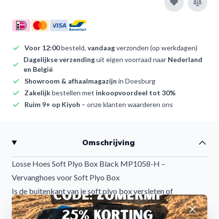
Voor 12:00
besteld,
vandaag
verzonden (op werkdagen)
Dagelijkse verzending
uit eigen voorraad naar
Nederland
en België
Showroom & afhaalmagazijn
in Doesburg
Zakelijk
bestellen met
inkoopvoordeel tot 30%
Ruim 9+ op Kiyoh
– onze klanten waarderen ons
Omschrijving
Losse Hoes Soft Plyo Box Black MP1058-H –
Vervanghoes voor Soft Plyo Box
Is de buitenkant van je soft plyo box versleten of
beschadigd? Met de
MP1058-H losse hoes voor de Soft
Afwijzen
Plyo Box
geef je jouw plyo box eenvoudig een tweede