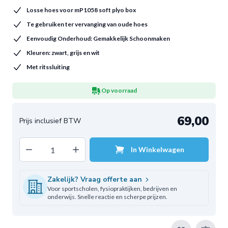
Losse hoes voor mP1058 soft plyo box
Te gebruiken ter vervanging van oude hoes
Eenvoudig Onderhoud: Gemakkelijk Schoonmaken
Kleuren: zwart, grijs en wit
Met ritssluiting
Op voorraad
69,00
Decrease quantity
Increase quantity
In Winkelwagen
Aantal
Zakelijk? Vraag offerte aan
Voor sportscholen, fysiopraktijken, bedrijven en
onderwijs. Snelle reactie en scherpe prijzen.