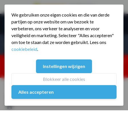
9.5 / 785 reviews
We gebruiken onze eigen cookies en die van derde
Ga naar de inhoud
partijen op onze website om uw bezoek te
Menu
verbeteren, ons verkeer te analyseren en voor
veiligheid en marketing. Selecteer "Alles accepteren"
Incl. BTW
Producten zoeken...
om toe te staan dat ze worden gebruikt. Lees ons
Incl. BT
cookiebeleid
.
Dism
25% korting ivm vakantiesluiting. Gebruik code:
Instellingen wijzigen
ZOMERMP. muv vloeren, fitnesstoestellen, boksartikelen,
zakelijk en dealer inlog. Verzending vanaf 19 aug.
Blokkeer alle cookies
Home
/
Hoes voor soft plyo box MP1058-H
Alles accepteren
Hoes voor soft plyo box MP1058-
H