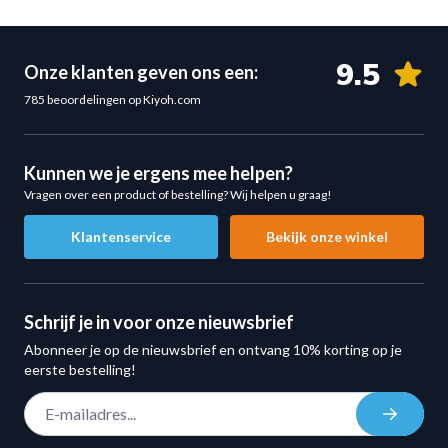
Model: MP1058-H
Type: losse hoes voor soft plyo box
Kleur: zwart/grijs en wit
9.5
Onze klanten geven ons een:
Sluiting: ritssluiting
785 beoordelingen op Kiyoh.com
Geschikt voor: MP1058 Soft Plyo Box
Ideaal voor Sportscholen en Home Gyms
Met deze losse hoes houd je jouw soft plyo box in
Kunnen we je ergens mee helpen?
Vragen over een product of bestelling? Wij helpen u graag!
topconditie en zorg je voor een veilige en nette
trainingsomgeving. Perfect voor intensieve plyometrische
Klantenservice
Bekijk onze winkel
trainingen en dagelijks gebruik.
Schrijf je in voor onze nieuwsbrief
Abonneer je op de nieuwsbrief en ontvang 10% korting op je
eerste bestelling!
E-mail adres
Inschrij