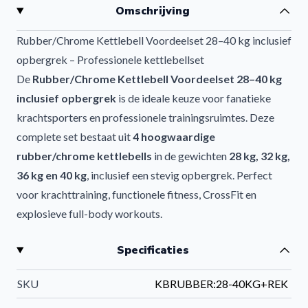
Omschrijving
Rubber/Chrome Kettlebell Voordeelset 28–40 kg inclusief
opbergrek – Professionele kettlebellset
De
Rubber/Chrome Kettlebell Voordeelset 28–40 kg
inclusief opbergrek
is de ideale keuze voor fanatieke
krachtsporters en professionele trainingsruimtes. Deze
complete set bestaat uit
4 hoogwaardige
rubber/chrome kettlebells
in de gewichten
28 kg, 32 kg,
36 kg en 40 kg
, inclusief een stevig opbergrek. Perfect
voor krachttraining, functionele fitness, CrossFit en
explosieve full-body workouts.
Tijdelijke aanbieding – Profiteer nu van extra
Specificaties
voordeel!
Bestel nu de complete Rubber/Chrome Kettlebellset
SKU
KBRUBBER:28-40KG+REK
inclusief stevig opbergrek en bespaar ruim €190,-.