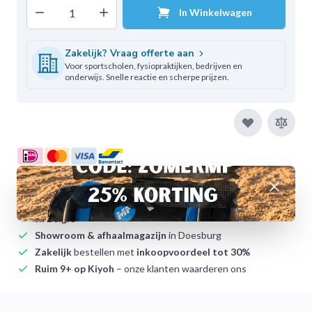
Decrease quantity
Increase quantity
In Winkelwagen
Aantal
Zakelijk? Vraag offerte aan
Voor sportscholen, fysiopraktijken, bedrijven en
onderwijs. Snelle reactie en scherpe prijzen.
Afwijzen
Voor 12:00
besteld,
vandaag
verzonden (op werkdagen)
Dagelijkse verzending
uit eigen voorraad naar
Nederland
en België
Showroom & afhaalmagazijn
in Doesburg
Zakelijk
bestellen met
inkoopvoordeel tot 30%
Ruim 9+ op Kiyoh
– onze klanten waarderen ons