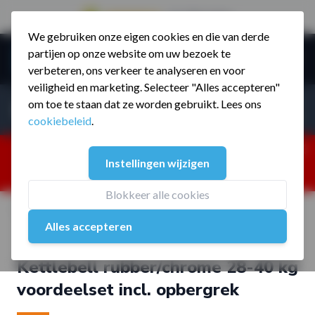
9.5 / 785 reviews
We gebruiken onze eigen cookies en die van derde
Ga naar de inhoud
partijen op onze website om uw bezoek te
Menu
verbeteren, ons verkeer te analyseren en voor
veiligheid en marketing. Selecteer "Alles accepteren"
Incl. BTW
Producten zoeken...
om toe te staan dat ze worden gebruikt. Lees ons
Incl. BT
cookiebeleid
.
Dism
25% korting ivm vakantiesluiting. Gebruik code:
Instellingen wijzigen
ZOMERMP. muv vloeren, fitnesstoestellen, boksartikelen,
zakelijk en dealer inlog. Verzending vanaf 19 aug.
Blokkeer alle cookies
Home
/
Kettlebell rubber/chrome 28-40 kg voordeelset incl.
Alles accepteren
opbergrek
Kettlebell rubber/chrome 28-40 kg
voordeelset incl. opbergrek