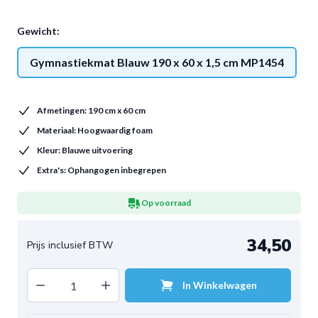
Gewicht:
Gymnastiekmat Blauw 190 x 60 x 1,5 cm MP1454
Afmetingen: 190 cm x 60 cm
Materiaal: Hoogwaardig foam
Kleur: Blauwe uitvoering
Extra's: Ophangogen inbegrepen
Op voorraad
34,50
Decrease quantity
Increase quantity
In Winkelwagen
Aantal