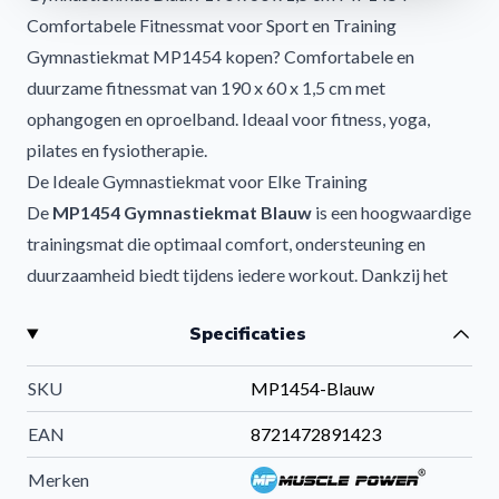
Comfortabele Fitnessmat voor Sport en Training
Gymnastiekmat MP1454 kopen? Comfortabele en
duurzame fitnessmat van 190 x 60 x 1,5 cm met
ophangogen en oproelband. Ideaal voor fitness, yoga,
pilates en fysiotherapie.
De Ideale Gymnastiekmat voor Elke Training
De
MP1454 Gymnastiekmat Blauw
is een hoogwaardige
trainingsmat die optimaal comfort, ondersteuning en
duurzaamheid biedt tijdens iedere workout. Dankzij het
stevige foam en de comfortabele dikte van 1,5 cm is deze
Specificaties
mat perfect voor fitnessoefeningen, stretching, yoga,
pilates, fysiotherapie en core training.
SKU
MP1454-Blauw
Of je nu traint in een sportschool, fysiopraktijk, personal
training studio of thuis, deze gymnastiekmat zorgt voor
EAN
8721472891423
een comfortabele en stabiele trainingsbasis.
Merken
Waarom Kiezen voor de MP1454 Gymnastiekmat?