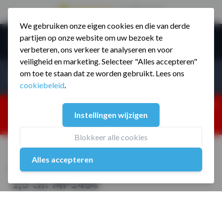
9.5 / 785 reviews
We gebruiken onze eigen cookies en die van derde
Ga naar de inhoud
partijen op onze website om uw bezoek te
Menu
verbeteren, ons verkeer te analyseren en voor
veiligheid en marketing. Selecteer "Alles accepteren"
Incl. BTW
Producten zoeken...
om toe te staan dat ze worden gebruikt. Lees ons
Incl. BT
cookiebeleid
.
Dism
25% korting ivm vakantiesluiting. Gebruik code:
Instellingen wijzigen
ZOMERMP. muv vloeren, fitnesstoestellen, boksartikelen,
zakelijk en dealer inlog. Verzending vanaf 19 aug.
Blokkeer alle cookies
Home
/
Gymnastiekmat Blauw 190 x 60 x 1,5 cm MP1454
Alles accepteren
Gymnastiekmat Blauw 190 x 60 x
1,5 cm MP1454