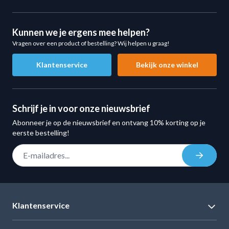
De comfortabele dikte van 1,5 cm helpt de druk op
gewrichten, knieën, rug en ellebogen te verminderen
Kunnen we je ergens mee helpen?
tijdens het trainen.
Vragen over een product of bestelling? Wij helpen u graag!
Geschikt voor Diverse Trainingsvormen
Klantenservice
Bekijk onze winkel
De MP1454 gymnastiekmat is een veelzijdige
trainingsmat die geschikt is voor uiteenlopende
sportactiviteiten.
Schrijf je in voor onze nieuwsbrief
Ideaal voor:
Abonneer je op de nieuwsbrief en ontvang 10% korting op je
Fitness en krachttraining
eerste bestelling!
Yoga
E-mail adres
Pilates
Inschrij
Stretching
Revalidatie
Fysiotherapie
Klantenservice
Core training
Mobiliteitsoefeningen