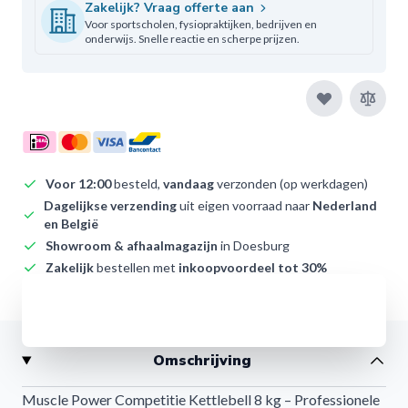
Zakelijk? Vraag offerte aan
Voor sportscholen, fysiopraktijken, bedrijven en
onderwijs. Snelle reactie en scherpe prijzen.
Voor 12:00
besteld,
vandaag
verzonden (op werkdagen)
Dagelijkse verzending
uit eigen voorraad naar
Nederland
en België
Showroom & afhaalmagazijn
in Doesburg
Zakelijk
bestellen met
inkoopvoordeel tot 30%
Ruim 9+ op Kiyoh
– onze klanten waarderen ons
Afwijzen
Omschrijving
Muscle Power Competitie Kettlebell 8 kg – Professionele