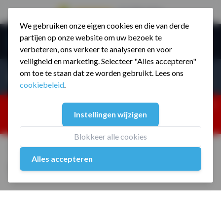
9.5 / 785 reviews
We gebruiken onze eigen cookies en die van derde
Ga naar de inhoud
partijen op onze website om uw bezoek te
Menu
verbeteren, ons verkeer te analyseren en voor
veiligheid en marketing. Selecteer "Alles accepteren"
Incl. BTW
Producten zoeken...
om toe te staan dat ze worden gebruikt. Lees ons
Incl. BT
cookiebeleid
.
Dism
25% korting ivm vakantiesluiting. Gebruik code:
Instellingen wijzigen
ZOMERMP. muv vloeren, fitnesstoestellen, boksartikelen,
zakelijk en dealer inlog. Verzending vanaf 19 aug.
Blokkeer alle cookies
Home
/
Competition Kettlebell 8 kg
Alles accepteren
Competition Kettlebell 8 kg