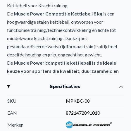
Kettlebell voor Krachttraining
De
Muscle Power Competitie Kettlebell 8 kg
is een
hoogwaardige stalen kettlebell, ontworpen voor
functionele training, techniekontwikkeling en lichte tot
middelzware krachttraining. Dankzij het
gestandaardiseerde wedstrijdformaat train je altijd met
dezelfde houding en grip, ongeacht het gewicht.
De
Muscle Power competitie kettlebell is de ideale
keuze voor sporters die kwaliteit, duurzaamheid en
consistente trainingsprestaties willen combineren.
Specificaties
Professionele competitie kettlebell voor techniek en
kracht
SKU
MPKBC-08
De Muscle Power Competitie Kettlebell 8 kg is volledig
vervaardigd uit hoogwaardig staal en voldoet aan het
EAN
8721472891010
officiële competitieformaat. Hierdoor hebben alle
Merken
kettlebells binnen de serie (8 t/m 32 kg) exact dezelfde