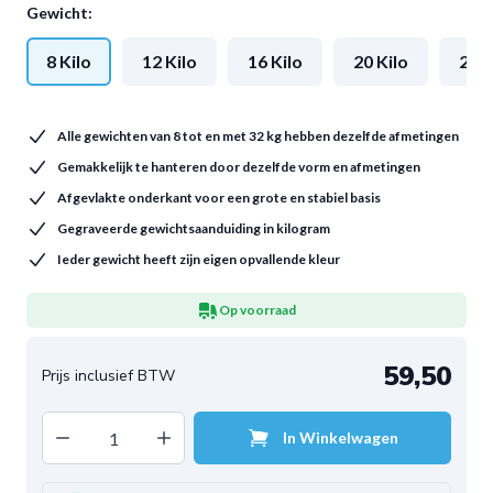
Gewicht:
8 Kilo
12 Kilo
16 Kilo
20 Kilo
24 K
Alle gewichten van 8 tot en met 32 kg hebben dezelfde afmetingen
Gemakkelijk te hanteren door dezelfde vorm en afmetingen
Afgevlakte onderkant voor een grote en stabiel basis
Gegraveerde gewichtsaanduiding in kilogram
Ieder gewicht heeft zijn eigen opvallende kleur
Op voorraad
59,50
Decrease quantity
Increase quantity
In Winkelwagen
Aantal