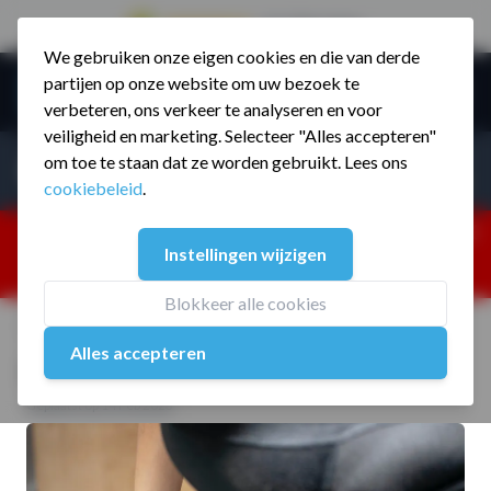
9.5 / 785 reviews
We gebruiken onze eigen cookies en die van derde
Ga naar de inhoud
partijen op onze website om uw bezoek te
Menu
verbeteren, ons verkeer te analyseren en voor
veiligheid en marketing. Selecteer "Alles accepteren"
Incl. BTW
Producten zoeken...
om toe te staan dat ze worden gebruikt. Lees ons
Incl. BT
cookiebeleid
.
Dism
25% korting ivm vakantiesluiting. Gebruik code:
Instellingen wijzigen
ZOMERMP. muv vloeren, fitnesstoestellen, boksartikelen,
zakelijk en dealer inlog. Verzending vanaf 19 aug.
Blokkeer alle cookies
Home
/
Blog
/
Big Five van Krachttraining (2/4)
Alles accepteren
Big Five van Krachttraining (2/4)
Geplaatst op 14 Feb 2023