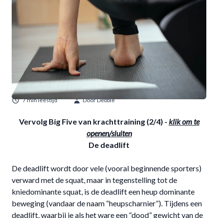
7 min leestijd
Door Debbie
Vervolg Big Five van krachttraining (2/4) -
klik om te
openen/sluiten
De deadlift
De deadlift wordt door vele (vooral beginnende sporters)
verward met de squat, maar in tegenstelling tot de
kniedominante squat, is de deadlift een heup dominante
beweging (vandaar de naam “heupscharnier”). Tijdens een
deadlift, waarbij je als het ware een “dood” gewicht van de