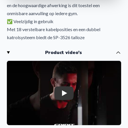
en de hoogwaardige afwerking is dit toestel een
onmisbare aanvulling op iedere gym.
✅ Veelzijdig in gebruik
Met 18 verstelbare kabelposities en een dubbel
katrolsysteem biedt de SP-3526 talloze
trainingsmogelijkheden voor het hele lichaam. Voer met
Product video's
gemak oefeningen uit zoals chest press, lat pulldown, rows,
bicep curls, triceps extensions en functional core
movements.
✅ Sterk, stabiel en veilig
Het stevige stalen frame met poedercoating, volledig
afgesloten gewichtsstapels (2 x 77 kg) en metalen
Play
katrolbehuizing zorgen voor maximale duurzaamheid,
veiligheid en een soepele trainingsbeleving. De 2:1
katrolverhouding garandeert gecontroleerde en vloeiende
bewegingen.