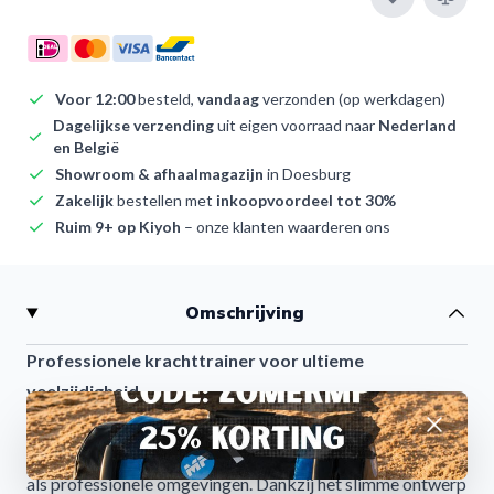
Voor 12:00
besteld,
vandaag
verzonden (op werkdagen)
Dagelijkse verzending
uit eigen voorraad naar
Nederland
en België
Showroom & afhaalmagazijn
in Doesburg
Zakelijk
bestellen met
inkoopvoordeel tot 30%
Ruim 9+ op Kiyoh
– onze klanten waarderen ons
Omschrijving
Professionele krachttrainer voor ultieme
veelzijdigheid
De Spirit SP-3526 is een robuuste functional trainer,
Afwijzen
ontworpen voor intensieve krachttraining in zowel thuis-
als professionele omgevingen. Dankzij het slimme ontwerp