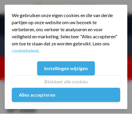
9.5 / 785 reviews
We gebruiken onze eigen cookies en die van derde
Ga naar de inhoud
partijen op onze website om uw bezoek te
Menu
verbeteren, ons verkeer te analyseren en voor
veiligheid en marketing. Selecteer "Alles accepteren"
Incl. BTW
Producten zoeken...
om toe te staan dat ze worden gebruikt. Lees ons
Incl. BT
cookiebeleid
.
Dism
25% korting ivm vakantiesluiting. Gebruik code:
Instellingen wijzigen
ZOMERMP. muv vloeren, fitnesstoestellen, boksartikelen,
zakelijk en dealer inlog. Verzending vanaf 19 aug.
Blokkeer alle cookies
Home
/
Spirit Fitness Functional Trainer SP-3526
Alles accepteren
Spirit Fitness Functional Trainer
SP-3526