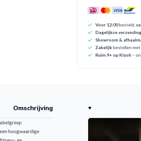
Voor 12:00
besteld,
va
Dagelijkse verzendin
Showroom & afhaalma
Zakelijk
bestellen me
Ruim 9+ op Kiyoh
– on
Omschrijving
Kabelgreep
 een hoogwaardige
itness- en