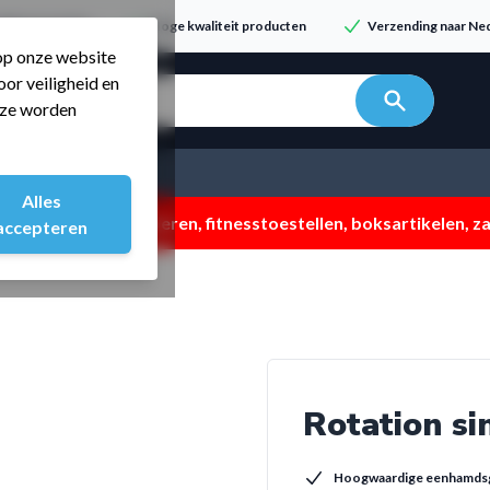
dvies & service
Hoge kwaliteit producten
Verzending naar Ned
 op onze website
or veiligheid en
n zoeken...
t ze worden
Alles
 ZOMERMP. muv vloeren, fitnesstoestellen, boksartikelen, zak
accepteren
Rotation s
Hoogwaardige eenhamds