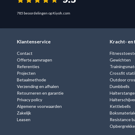
785 beoordelingen op Kiyoh.com
Klantenservice
Kracht- en
Contact
Fitnesstoest
Offerte aanvragen
Gewichten
Referenties
Trainingsmate
Projecten
Crossfit stat
Betaalmethode
Outdoor cross
Verzending en afhalen
Dumbbells
Retourneren en garantie
Halterstange
Privacy policy
Halterschijve
Algemene voorwaarden
Kettlebells
Zakelijk
Boksmaterial
Leasen
Resistance b
Opbergrekk