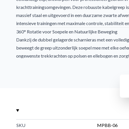
krachttrainingsomgevingen. Deze robuuste kabelgreep is 
massief staal en uitgevoerd in een duurzame zwarte afwer
intensieve trainingen met maximale controle, stabiliteit e
360° Rotatie voor Soepele en Natuurlijke Beweging
Dankzij de dubbel gelagerde scharnieras met een volledi
beweegt de greep uitzonderlijk soepel mee met elke oefe
ongewenste trekkrachten op polsen en ellebogen en zorgt
bewegingslijn tijdens het trainen.
Voordelen van de rotatiefunctie:
Volledige 360° bewegingsvrijheid
Rukvrije en vloeiende bewegingen
Minder belasting op gewrichten
Betere controle tijdens cable oefeningen
Optimale Grip en Perfecte Balans
De MPBB-06 is voorzien van een extra gripvaste karteling
SKU
MPBB-06
ook tijdens zware sets maximale controle behoudt. De e