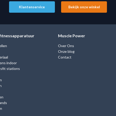
Klantenservice
Bekijk onze winkel
 fitnessapparatuur
Muscle Power
ellen
Over Ons
Onze blog
riaal
Contact
ions indoor
fit stations
n
n
en
ands
en