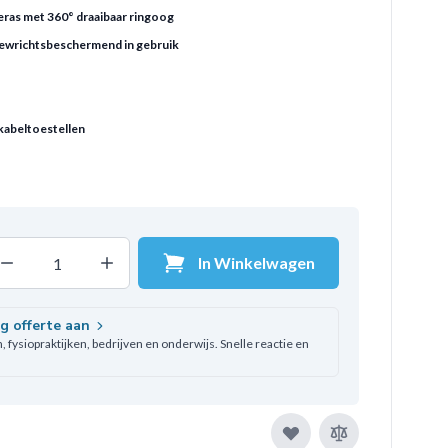
eras met 360° draaibaar ringoog
ewrichtsbeschermend in gebruik
 kabeltoestellen
In Winkelwagen
Decrease quantity
Increase quantity
ntal
ag offerte aan
 fysiopraktijken, bedrijven en onderwijs. Snelle reactie en