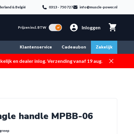
erland & België
0313 - 750 727
info@muscle-power.nl
Inloggen
Incl. BTW
Prijzen incl. BTW
Klantenservice
Cadeaubon
Zakelijk
Dismiss
elijk en dealer inlog. Verzending vanaf 19 aug.
ingle handle MPBB-06
greep