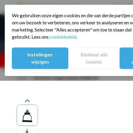
9.5 / 785 reviews
Sinds 2006 a
We gebruiken onze eigen cookies en die van derde partijen
Ga naar de inhoud
om uw bezoek te verbeteren, ons verkeer te analyseren en vo
Producte
marketing. Selecteer "Alles accepteren" om toe te staan da
gebruikt. Lees ons
cookiebeleid
.
Assortiment
Sporten
Instellingen
Blokkeer alle
25% korting ivm vakantiesluiting. Gebruik code:
wijzigen
cookies
Home
/
Rotation single handle MPBB-06