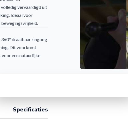
volledig vervaardigd uit
king. Ideaal voor
n bewegingsvrijheid.
g 360° draaibaar ringoog
ning. Dit voorkomt
 voor een natuurlijke
A
Specificaties
 (knurling), waardoor je
rgonomische balans van