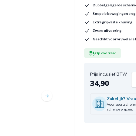
Dubbel gelagerde scharni
Soepele bewegingen en g
Extra gripvaste knurling
Zware uitvoering
Geschikt voor vrijwel alle
Op voorraad
34,90
Aa
Zakelijk? Vra
Voor sportscholen,
scherpe prijzen.