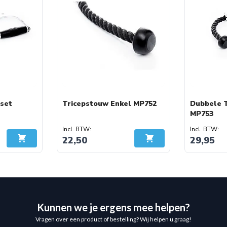
aal voor unilaterale
 set
Tricepstouw Enkel MP752
Dubbele 
MP753
22,50
29,95
In Winkelwagen
In Winkelwagen
ole
mheid, comfort en
rfect voor sporters die
Kunnen we je ergens mee helpen?
oger niveau willen tillen.
Vragen over een product of bestelling? Wij helpen u graag!