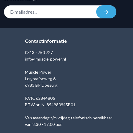
E-mail adres
Inschrijven
Contactinformatie
0313 - 750 727
info@muscle-power.nl
Muscle Power
Leigraafseweg 6
6983 BP Doesurg
KVK: 62844806
BTW nr: NL854980945B01
Van maandag t/m vrijdag telefonisch bereikbaar
van 8:30 - 17:00 uur.