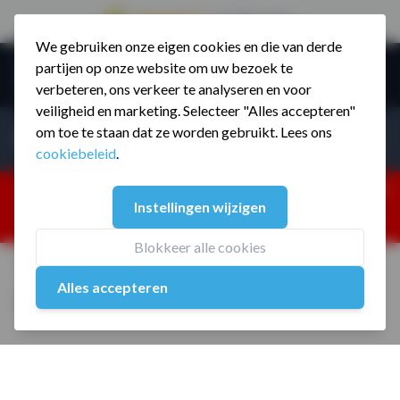
9.5 / 785 reviews
We gebruiken onze eigen cookies en die van derde
Ga naar de inhoud
partijen op onze website om uw bezoek te
Menu
verbeteren, ons verkeer te analyseren en voor
veiligheid en marketing. Selecteer "Alles accepteren"
Incl. BTW
Producten zoeken...
om toe te staan dat ze worden gebruikt. Lees ons
Incl. BT
cookiebeleid
.
Dism
25% korting ivm vakantiesluiting. Gebruik code:
Instellingen wijzigen
ZOMERMP. muv vloeren, fitnesstoestellen, boksartikelen,
zakelijk en dealer inlog. Verzending vanaf 19 aug.
Blokkeer alle cookies
Home
/
MP853 Collar set
Alles accepteren
MP853 Collar set