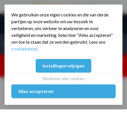
9.5 / 785 reviews
We gebruiken onze eigen cookies en die van derde
Ga naar de inhoud
partijen op onze website om uw bezoek te
Menu
verbeteren, ons verkeer te analyseren en voor
veiligheid en marketing. Selecteer "Alles accepteren"
Incl. BTW
Producten zoeken...
om toe te staan dat ze worden gebruikt. Lees ons
Incl. BT
cookiebeleid
.
Dism
25% korting ivm vakantiesluiting. Gebruik code:
Instellingen wijzigen
ZOMERMP. muv vloeren, fitnesstoestellen, boksartikelen,
zakelijk en dealer inlog. Verzending vanaf 19 aug.
Blokkeer alle cookies
Home
/
MP6092 T6 Spreader bar
Alles accepteren
MP6092 T6 Spreader bar