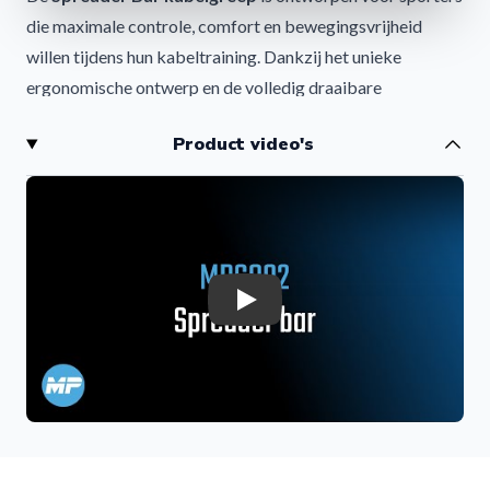
die maximale controle, comfort en bewegingsvrijheid
willen tijdens hun kabeltraining. Dankzij het unieke
ergonomische ontwerp en de volledig draaibare
constructie biedt deze premium kabelgreep een
Product video's
ongeëvenaarde trainingservaring.
Waar traditionele kabelgrepen vaak zorgen voor
gripvermoeidheid en gewrichtsbelasting, ondersteunt de
Spreader Bar een natuurlijke bewegingsbaan die beter
aansluit op het lichaam. Hierdoor train je effectiever,
comfortabeler en veiliger.
Play
Waarom kiezen voor de Spreader Bar?
Ergonomische peddelgreep
De speciaal ontworpen peddelgreep vermindert spanning
op:
Polsen
Onderarmen