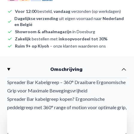
Voor 12:00
besteld,
vandaag
verzonden (op werkdagen)
Dagelijkse verzending
uit eigen voorraad naar
Nederland
en België
Showroom & afhaalmagazijn
in Doesburg
Zakelijk
bestellen met
inkoopvoordeel tot 30%
Ruim 9+ op Kiyoh
– onze klanten waarderen ons
Omschrijving
Spreader Bar Kabelgreep – 360° Draaibare Ergonomische
Grip voor Maximale Bewegingsvrijheid
Spreader Bar kabelgreep kopen? Ergonomische
peddelgreep met 360° range of motion voor optimale grip,
comfort en biomechanische training.
Afwijzen
Train slimmer met de innovatieve Spreader Bar
De
Spreader Bar kabelgreep
is ontworpen voor sporters