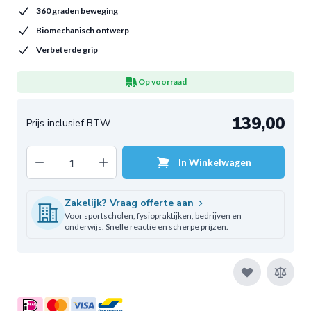
360 graden beweging
Biomechanisch ontwerp
Verbeterde grip
Op voorraad
139,00
Decrease quantity
Increase quantity
In Winkelwagen
Aantal
Zakelijk? Vraag offerte aan
Voor sportscholen, fysiopraktijken, bedrijven en
onderwijs. Snelle reactie en scherpe prijzen.