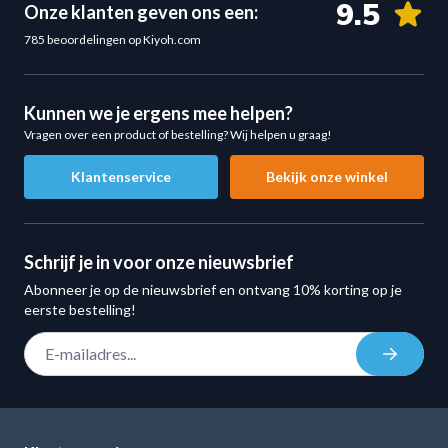
9.5
Onze klanten geven ons een:
blokkades of onnatuurlijke bewegingen.
785 beoordelingen op Kiyoh.com
Perfect voor:
Lat pulldowns
Cable rows
Kunnen we je ergens mee helpen?
Vragen over een product of bestelling? Wij helpen u graag!
Triceps oefeningen
Schoudertraining
Klantenservice
Bekijk onze winkel
Functionele krachttraining
Biomechanisch zandloperontwerp
De Spreader Bar beschikt over een slim ontworpen
Schrijf je in voor onze nieuwsbrief
zandloperstructuur
, waarbij de grip exact in het midden
Abonneer je op de nieuwsbrief en ontvang 10% korting op je
van de treklijn wordt geplaatst.
eerste bestelling!
Voordelen van dit ontwerp:
E-mail adres
Inschrij
Betere lichaamshouding tijdens oefeningen
Meer controle over bewegingen
Optimale krachtverdeling
Verbeterde uitvoeringstechniek