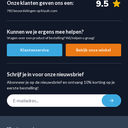
9.5
Onze klanten geven ons een:
Minder spanning op polsen en ellebogen
785 beoordelingen op Kiyoh.com
Verbeterde houding tijdens oefeningen
Meer trainingsvariaties met één accessoire
Geschikt voor normale tot grote sporters
Kunnen we je ergens mee helpen?
Vragen over een product of bestelling? Wij helpen u graag!
Natuurlijke Handgreephoek
De unieke hoek van de handgrepen biedt meerdere
Klantenservice
Bekijk onze winkel
voordelen tijdens krachttraining:
Verhoogde grijpkracht voor zwaardere belastingen
Minder gripvermoeidheid
Schrijf je in voor onze nieuwsbrief
Ontlasting van de polsen
Abonneer je op de nieuwsbrief en ontvang 10% korting op je
Minder elleboog flare bij lat-oefeningen
eerste bestelling!
Betere controle tijdens rows en pulldowns
E-mail adres
Inschrij
Volledige Pronatie voor Extra Trainingsopties
Met de volledige geprononceerde positie voeg je extra
oefeningen toe aan jouw trainingsschema:
Brede grip lat pulldowns