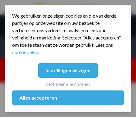
9.5 / 785 reviews
We gebruiken onze eigen cookies en die van derde
Ga naar de inhoud
partijen op onze website om uw bezoek te
Menu
verbeteren, ons verkeer te analyseren en voor
veiligheid en marketing. Selecteer "Alles accepteren"
Incl. BTW
Producten zoeken...
om toe te staan dat ze worden gebruikt. Lees ons
Incl. BT
cookiebeleid
.
Dism
25% korting ivm vakantiesluiting. Gebruik code:
Instellingen wijzigen
ZOMERMP. muv vloeren, fitnesstoestellen, boksartikelen,
zakelijk en dealer inlog. Verzending vanaf 19 aug.
Blokkeer alle cookies
Home
/
MP6092 T2 3N1 Handles 6 inch
Alles accepteren
MP6092 T2 3N1 Handles 6 inch