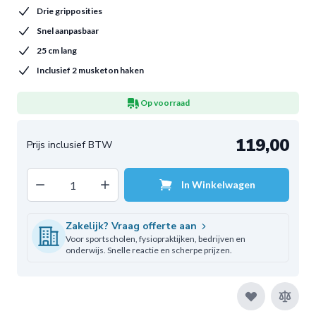
Drie gripposities
Snel aanpasbaar
25 cm lang
Inclusief 2 musketon haken
Op voorraad
119,00
Decrease quantity
Increase quantity
In Winkelwagen
Aantal
Zakelijk? Vraag offerte aan
Voor sportscholen, fysiopraktijken, bedrijven en
onderwijs. Snelle reactie en scherpe prijzen.