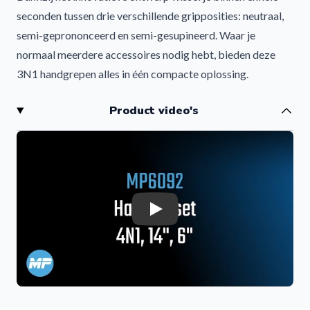
seconden tussen drie verschillende gripposities: neutraal,
semi-geprononceerd en semi-gesupineerd. Waar je
normaal meerdere accessoires nodig hebt, bieden deze
3N1 handgrepen alles in één compacte oplossing.
Perfect voor sporters die hun lat pulldowns, rows en
Product video's
bovenrugtraining efficiënter, comfortabeler en
veelzijdiger willen maken.
Waarom Kiezen voor de 3N1 Handgrepen?
De ergonomische vorm ondersteunt een natuurlijke
beweging tijdens het trainen. Hierdoor train je effectiever
met minder belasting op de polsen, ellebogen en
Play
schouders. De speciale handgreephoek zorgt bovendien
voor meer gripkracht en betere spiercontracties tijdens
zware sets.
Met de 3N1 handgrepen verbeter je niet alleen je
trainingscomfort, maar verhoog je ook de activatie van de