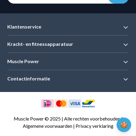
Gebruik: indoor & outdoor
Ideaal voor serieuze bokstraining
Deze robuuste bokszakpaal is een uitstekende keuze voor
Klantenservice
sporters die hun techniek, kracht en uithoudingsvermogen
naar een hoger niveau willen tillen met een stabiele en
Kracht- en fitnessapparatuur
duurzame trainingsopstelling.
Muscle Power
Contactinformatie
Muscle Power © 2025 | Alle rechten voorbehouden |
🍪
Algemene voorwaarden
|
Privacy verklaring