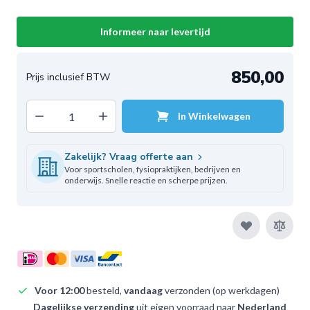
Informeer naar levertijd
850,00
Decrease quantity
Increase quantity
In Winkelwagen
Aantal
Zakelijk? Vraag offerte aan
Voor sportscholen, fysiopraktijken, bedrijven en
onderwijs. Snelle reactie en scherpe prijzen.
Voor 12:00
besteld,
vandaag
verzonden (op werkdagen)
Dagelijkse verzending
uit eigen voorraad naar
Nederland