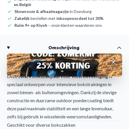
en België
Showroom & afhaalmagazijn
in Doesburg
Zakelijk
bestellen met
inkoopvoordeel tot 30%
Ruim 9+ op Kiyoh
– onze klanten waarderen ons
Omschrijving
Zware Bokszakpaal voor Vloerbevestiging – Robuust en
Afwijzen
Weerbestendig voor Outdoor Gebruik
Deze
zware bokszakpaal voor vloerbevestiging
is
speciaal ontworpen voor intensieve bokstrainingen in
zowel binnen- als buitenomgevingen. Dankzij de stevige
constructie en duurzame outdoor poedercoating biedt
deze paal maximale stabiliteit en een lange levensduur,
zelfs bij gebruik in wisselende weersomstandigheden.
Geschikt voor diverse bokszakken