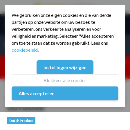
9.5 / 785 reviews
We gebruiken onze eigen cookies en die van derde
Ga naar de inhoud
partijen op onze website om uw bezoek te
Menu
verbeteren, ons verkeer te analyseren en voor
veiligheid en marketing. Selecteer "Alles accepteren"
Incl. BTW
Producten zoeken...
om toe te staan dat ze worden gebruikt. Lees ons
Incl. BT
cookiebeleid
.
Dism
25% korting ivm vakantiesluiting. Gebruik code:
Instellingen wijzigen
ZOMERMP. muv vloeren, fitnesstoestellen, boksartikelen,
zakelijk en dealer inlog. Verzending vanaf 19 aug.
Blokkeer alle cookies
Home
/
MP3893 Bokszakframe model galg OUTDOOR
Alles accepteren
MP3893 Bokszakframe model galg
OUTDOOR
Dutch Product