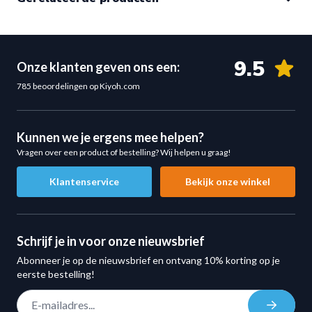
De bokszakpaal wordt stevig op de vloer gemonteerd,
waardoor je veilig kunt trainen zonder ongewenste
bewegingen tijdens krachtige stoten en combinaties.
9.5
Onze klanten geven ons een:
Voordelen:
785 beoordelingen op Kiyoh.com
Zeer stabiele constructie
Veilig bij intensieve impact
Ideaal voor kracht- en conditietraining
Kunnen we je ergens mee helpen?
Geschikt voor professioneel gebruik
Vragen over een product of bestelling? Wij helpen u graag!
Strak en professioneel design
Klantenservice
Bekijk onze winkel
De zwarte afwerking geeft de bokszakpaal een moderne
en professionele uitstraling die past in elke trainingsruimte.
Specificaties:
Schrijf je in voor onze nieuwsbrief
Kleur: zwart
Abonneer je op de nieuwsbrief en ontvang 10% korting op je
Coating: outdoor poedercoating
eerste bestelling!
Montage: vloerbevestiging
E-mail adres
Bokszak: niet inbegrepen
Inschrij