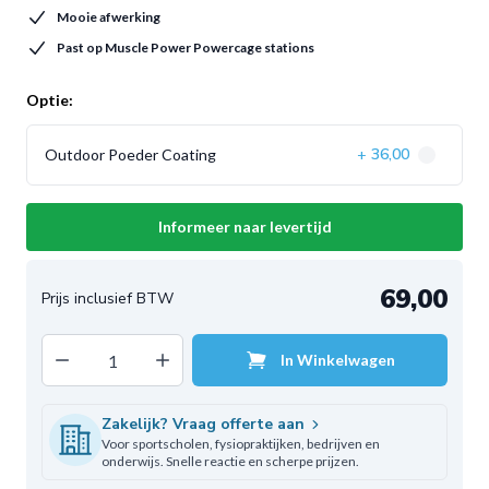
Mooie afwerking
Past op Muscle Power Powercage stations
Optie:
36,00
Outdoor Poeder Coating
+
Informeer naar levertijd
69,00
Decrease quantity
Increase quantity
In Winkelwagen
Aantal
Zakelijk? Vraag offerte aan
Voor sportscholen, fysiopraktijken, bedrijven en
onderwijs. Snelle reactie en scherpe prijzen.