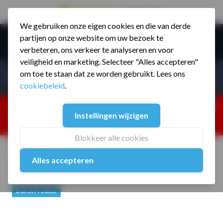
9.5 / 785 reviews
We gebruiken onze eigen cookies en die van derde
Ga naar de inhoud
partijen op onze website om uw bezoek te
Menu
verbeteren, ons verkeer te analyseren en voor
veiligheid en marketing. Selecteer "Alles accepteren"
Incl. BTW
Producten zoeken...
om toe te staan dat ze worden gebruikt. Lees ons
Incl. BT
cookiebeleid
.
Dism
25% korting ivm vakantiesluiting. Gebruik code:
Instellingen wijzigen
ZOMERMP. muv vloeren, fitnesstoestellen, boksartikelen,
zakelijk en dealer inlog. Verzending vanaf 19 aug.
Blokkeer alle cookies
Home
/
MP261 Muscle-up Bar 112 cm
Alles accepteren
MP261 Muscle-up Bar 112 cm
Dutch Product