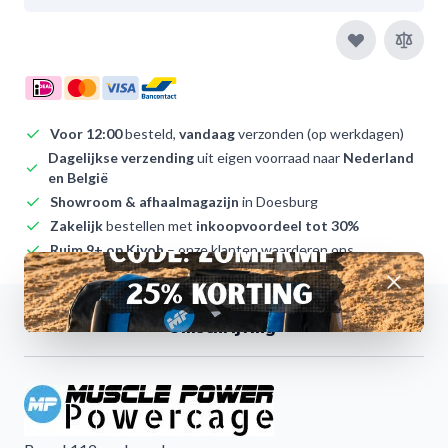
Voor 12:00
besteld,
vandaag
verzonden (op werkdagen)
Dagelijkse verzending
uit eigen voorraad naar
Nederland
en België
Showroom & afhaalmagazijn
in Doesburg
Zakelijk
bestellen met
inkoopvoordeel tot 30%
Ruim 9+ op Kiyoh
– onze klanten waarderen ons
Afwijzen
Omschrijving