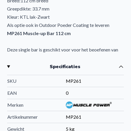
Breed:112 cm breed
Greepdikte: 33.7 mm
Kleur: KTL lak-Zwart
Als optie ook in Outdoor Poeder Coating te leveren
MP261 Muscle-up Bar 112 cm
Deze single bar is geschikt voor voor het beoefenen van
pull-ups en muscle-ups.
In KTL uitvoering geschikt voor binnen gebruik voor de
Specificaties
rack van Muscle Power-Powercage.
SKU
MP261
Afwerking: zijdeglans zwart voor binnen gebruik
Diameter greep: 33.7 mm
EAN
0
Afmeting: zie tekening
Merken
Optie: Kan geleverd worden met Outdoor Poeder Coating
voor outdoorgebruik.
Artikelnummer
MP261
Gewicht
5 kg