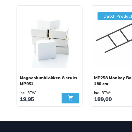
Als optie verkrijgbaar voor segmenten van 112 cm, deze l
naar wens: in het midden / rechter- of aan de linkerzijde va
Dutch Produc
Afwerking: zijdeglans zwart (tegen meerprijs verkrijgba
Inclusief buisklemmen voor bevestiging.
Gegoten open T-klem wordt toegepast op uiteinde van d
2-delige X-klem wordt toegepast voor het doorvebinden.
Magnesiumblokken 8 stuks
MP258 Monkey Ba
MP951
180 cm
19,95
189,00
In Winkelwagen