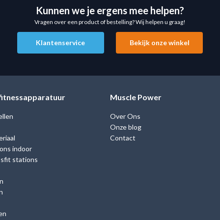
Kunnen we je ergens mee helpen?
Vragen over een product of bestelling? Wij helpen u graag!
Klantenservice
Bekijk onze winkel
 fitnessapparatuur
Muscle Power
ellen
Over Ons
Onze blog
riaal
Contact
ions indoor
fit stations
n
n
en