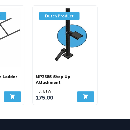
adder kunt u plaatsen
n een crossfit station.
t
Dutch Product
ar poedercoating)
e monkey bar
r Ladder
MP258S Step Up
Attachment
175,00
In Winkelwagen
In Winkelwagen