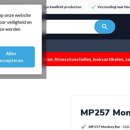
dvies & service
Hoge kwaliteit producten
Verzending naar Ned
 op onze website
or veiligheid en
n zoeken...
t ze worden
Alles
 ZOMERMP. muv vloeren, fitnesstoestellen, boksartikelen, zak
accepteren
MP257 Monk
MP257 Monkey Bar - 112