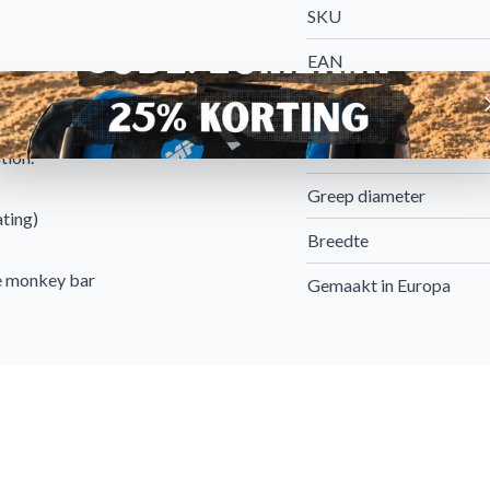
SKU
EAN
A
Merken
tsen naar wens: in het
Artikelnummer
tion.
Greep diameter
ting)
Breedte
e monkey bar
Gemaakt in Europa
Kleur
n speciale