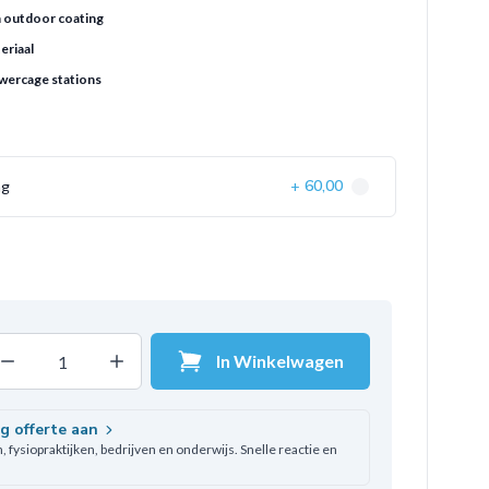
en outdoor coating
eriaal
wercage stations
60,00
ng
+
In Winkelwagen
Decrease quantity
Increase quantity
ntal
ag offerte aan
 fysiopraktijken, bedrijven en onderwijs. Snelle reactie en