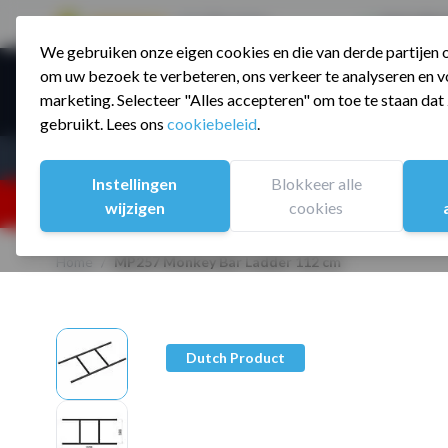
9.5 / 785 reviews
Sinds 2006 a
We gebruiken onze eigen cookies en die van derde partijen
Ga naar de inhoud
om uw bezoek te verbeteren, ons verkeer te analyseren en vo
Producte
marketing. Selecteer "Alles accepteren" om toe te staan da
gebruikt. Lees ons
cookiebeleid
.
Assortiment
Sporten
Instellingen
Blokkeer alle
25% korting ivm vakantiesluiting. Gebruik code:
wijzigen
cookies
Home
/
MP257 Monkey Bar Ladder 112 cm
Dutch Product