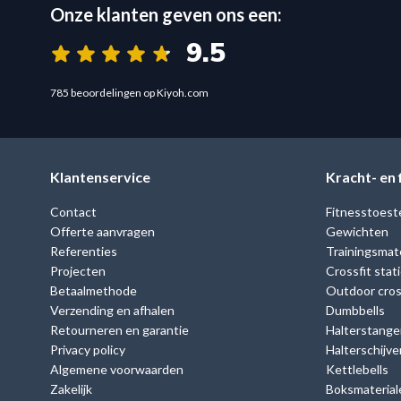
Onze klanten geven ons een:
9.5
785 beoordelingen op Kiyoh.com
Klantenservice
Kracht- en
Contact
Fitnesstoest
Offerte aanvragen
Gewichten
Referenties
Trainingsmate
Projecten
Crossfit stat
Betaalmethode
Outdoor cross
Verzending en afhalen
Dumbbells
Retourneren en garantie
Halterstange
Privacy policy
Halterschijve
Algemene voorwaarden
Kettlebells
Zakelijk
Boksmaterial