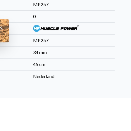
MP257
0
fwijzen
MP257
34 mm
45 cm
Nederland
zwart