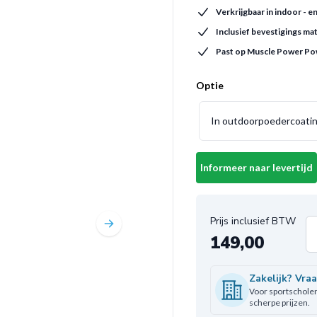
Verkrijgbaar in indoor - 
Inclusief bevestigings mat
Past op Muscle Power Po
Optie
In outdoorpoedercoati
Informeer naar levertijd
149,00
Aa
Zakelijk? Vra
Voor sportscholen,
scherpe prijzen.