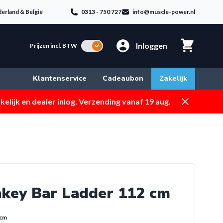
erland & België
0313 - 750 727
info@muscle-power.nl
Inloggen
Incl. BTW
Prijzen incl. BTW
Klantenservice
Cadeaubon
Zakelijk
Dismiss
elijk en dealer inlog. Verzending vanaf 19 aug.
ey Bar Ladder 112 cm
 cm