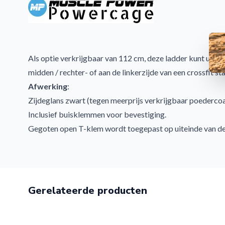
Als optie verkrijgbaar van 112 cm, deze ladder kunt u plaa
midden / rechter- of aan de linkerzijde van een crossfit sta
Afwerking
:
Zijdeglans zwart (tegen meerprijs verkrijgbaar poedercoa
Inclusief buisklemmen voor bevestiging.
Gegoten open T-klem wordt toegepast op uiteinde van d
2-delige X-klem wordt toegepast voor het doorvebinden.
Optie
:
Kan ook in een outdooruitvoering geleverd worden met ee
poedercoating
Gerelateerde producten
MP257 Monkey Bar Ladder 112 cm: