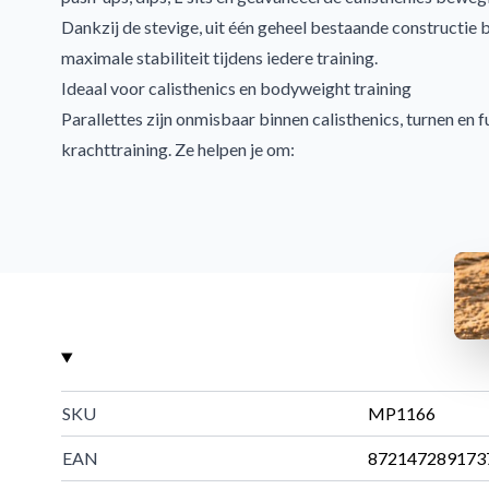
Dankzij de stevige, uit één geheel bestaande constructie 
maximale stabiliteit tijdens iedere training.
Ideaal voor calisthenics en bodyweight training
Parallettes zijn onmisbaar binnen calisthenics, turnen en 
krachttraining. Ze helpen je om:
Bovenlichaam kracht op te bouwen
Core stabiliteit te verbeteren
Lichaamscontrole en balans te vergroten
Techniek te ontwikkelen voor gevorderde oefeningen
Ze zijn geschikt voor zowel beginners als gevorderde spor
Geschikt voor basis- en gevorderde oefeningen
Met deze parallettes kun je een breed scala aan oefening
Push-ups
SKU
MP1166
Dips
L-sits
EAN
872147289173
Handstand progressies