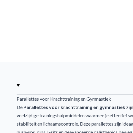
Parallettes voor Krachttraining en Gymnastiek
De
Parallettes voor krachttraining en gymnastiek
zij
veelzijdige trainingshulpmiddelen waarmee je effectief we
stabiliteit en lichaamscontrole. Deze parallettes zijn idea
push-ups, dips, L-sits en geavanceerde calisthenics beweg