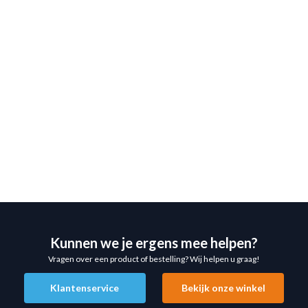
en planche
Kunnen we je ergens mee helpen?
an zijn deze
Parallettes
Vragen over een product of bestelling? Wij helpen u graag!
e bieden stabiliteit,
vorderde oefeningen.
Klantenservice
Bekijk onze winkel