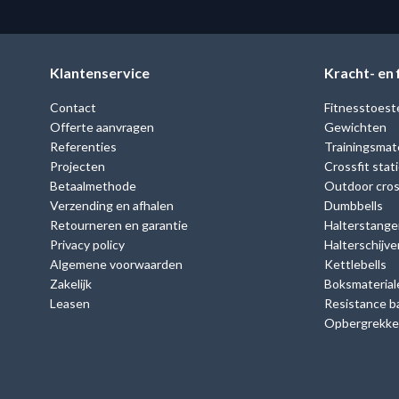
Klantenservice
Kracht- en
Contact
Fitnesstoest
Offerte aanvragen
Gewichten
Referenties
Trainingsmate
Projecten
Crossfit stat
Betaalmethode
Outdoor cross
Verzending en afhalen
Dumbbells
Retourneren en garantie
Halterstange
Privacy policy
Halterschijve
Algemene voorwaarden
Kettlebells
Zakelijk
Boksmaterial
Leasen
Resistance b
Opbergrekk