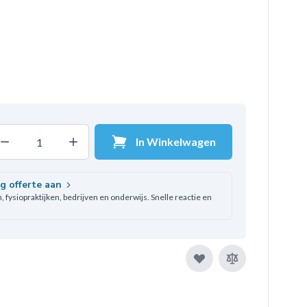
In Winkelwagen
Decrease quantity
Increase quantity
ntal
ag offerte aan
 fysiopraktijken, bedrijven en onderwijs. Snelle reactie en