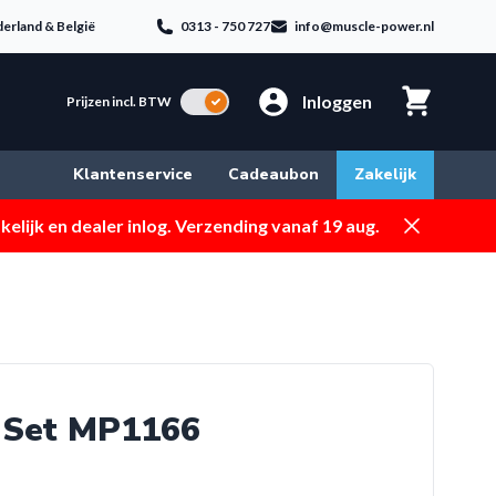
erland & België
0313 - 750 727
info@muscle-power.nl
Inloggen
Incl. BTW
Prijzen incl. BTW
Klantenservice
Cadeaubon
Zakelijk
Dismiss
elijk en dealer inlog. Verzending vanaf 19 aug.
s Set MP1166