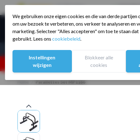
9.5 / 785 reviews
Sinds 2006 a
We gebruiken onze eigen cookies en die van derde partijen
Ga naar de inhoud
om uw bezoek te verbeteren, ons verkeer te analyseren en vo
Producte
marketing. Selecteer "Alles accepteren" om toe te staan da
gebruikt. Lees ons
cookiebeleid
.
Assortiment
Sporten
Instellingen
Blokkeer alle
25% korting ivm vakantiesluiting. Gebruik code:
wijzigen
cookies
Home
/
Parallettes Set MP1166