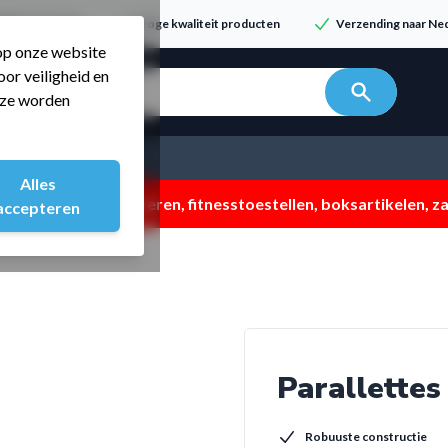
dvies & service
Hoge kwaliteit producten
Verzending naar Ned
 op onze website
or veiligheid en
n zoeken...
t ze worden
Alles
 ZOMERMP. muv vloeren, fitnesstoestellen, boksartikelen, zak
accepteren
Parallette
Robuuste constructie