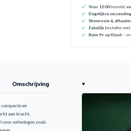
Voor 12:00
besteld,
va
Dagelijkse verzendin
Showroom & afhaalma
Zakelijk
bestellen me
Ruim 9+ op Kiyoh
– on
Omschrijving
n compacte en
rkt aan kracht,
al voor oefeningen zoals
ingen.