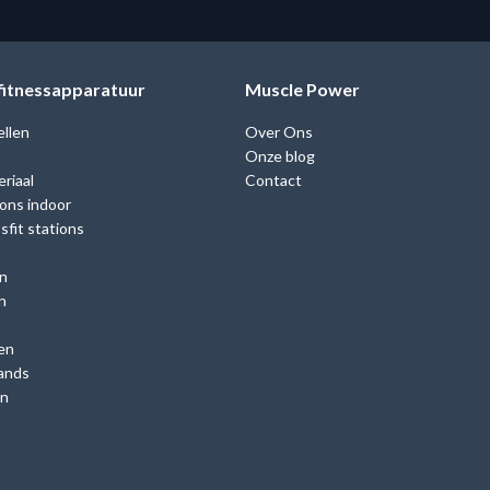
 fitnessapparatuur
Muscle Power
ellen
Over Ons
Onze blog
riaal
Contact
ions indoor
fit stations
n
n
en
ands
en