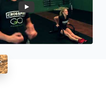
Play
fwijzen