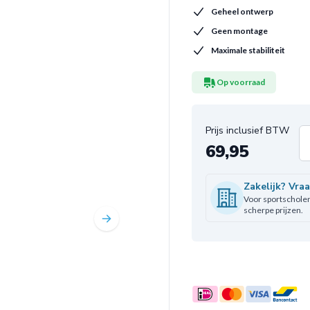
Geheel ontwerp
Geen montage
Maximale stabiliteit
Op voorraad
69,95
Aa
Zakelijk? Vra
Voor sportscholen,
scherpe prijzen.