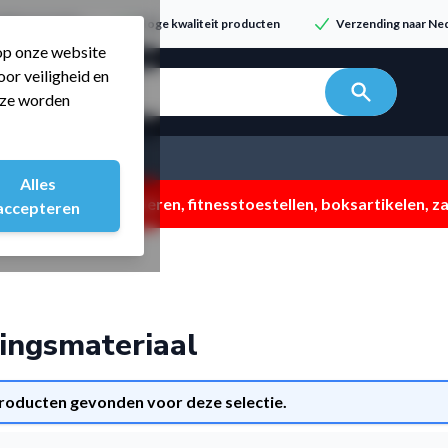
dvies & service
Hoge kwaliteit producten
Verzending naar Ned
 op onze website
or veiligheid en
n zoeken...
t ze worden
Alles
 ZOMERMP. muv vloeren, fitnesstoestellen, boksartikelen, zak
accepteren
ningsmateriaal
roducten gevonden voor deze selectie.