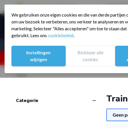
9.5 / 785 reviews
Sinds 2006 a
We gebruiken onze eigen cookies en die van derde partijen
Ga naar de inhoud
om uw bezoek te verbeteren, ons verkeer te analyseren en vo
Producte
marketing. Selecteer "Alles accepteren" om toe te staan da
gebruikt. Lees ons
cookiebeleid
.
Assortiment
Sporten
Instellingen
Blokkeer alle
25% korting ivm vakantiesluiting. Gebruik code:
wijzigen
cookies
Home
Trai
filter
Categorie
Skip to product list
Geen p