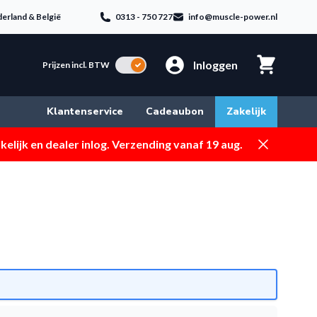
erland & België
0313 - 750 727
info@muscle-power.nl
Inloggen
Incl. BTW
Prijzen incl. BTW
Klantenservice
Cadeaubon
Zakelijk
Dismiss
elijk en dealer inlog. Verzending vanaf 19 aug.