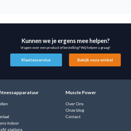
Kunnen we je ergens mee helpen?
Vragen over een product of bestelling? Wij helpen u graag!
Klantenservice
Bekijk onze winkel
 fitnessapparatuur
Muscle Power
ellen
Over Ons
Onze blog
riaal
Contact
ions indoor
fit stations