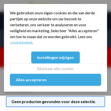
9.5 / 785 reviews
We gebruiken onze eigen cookies en die van derde
Ga naar de inhoud
partijen op onze website om uw bezoek te
Menu
verbeteren, ons verkeer te analyseren en voor
veiligheid en marketing. Selecteer "Alles accepteren"
Incl. BTW
Producten zoeken...
om toe te staan dat ze worden gebruikt. Lees ons
Incl. BT
cookiebeleid
.
Dism
25% korting ivm vakantiesluiting. Gebruik code:
Instellingen wijzigen
ZOMERMP. muv vloeren, fitnesstoestellen, boksartikelen,
zakelijk en dealer inlog. Verzending vanaf 19 aug.
Blokkeer alle cookies
Home
Alles accepteren
Concept2
Geen producten gevonden voor deze selectie.