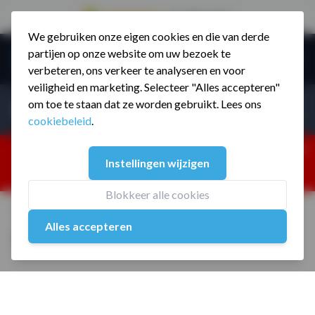
9.5 / 785 reviews
We gebruiken onze eigen cookies en die van derde
Ga naar de inhoud
partijen op onze website om uw bezoek te
Menu
verbeteren, ons verkeer te analyseren en voor
veiligheid en marketing. Selecteer "Alles accepteren"
Incl. BTW
Producten zoeken...
om toe te staan dat ze worden gebruikt. Lees ons
Incl. BT
cookiebeleid
.
Dism
25% korting ivm vakantiesluiting. Gebruik code:
Instellingen wijzigen
ZOMERMP. muv vloeren, fitnesstoestellen, boksartikelen,
zakelijk en dealer inlog. Verzending vanaf 19 aug.
Blokkeer alle cookies
Home
/
Fitness trampolines 100 cm
Alles accepteren
Fitness trampolines 100 cm