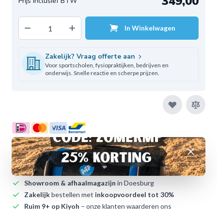
349,00
Decrease quantity
Increase quantity
In Winkelwagen
Aantal
Zakelijk? Vraag offerte aan
Voor sportscholen, fysiopraktijken, bedrijven en
onderwijs. Snelle reactie en scherpe prijzen.
Voor 12:00
besteld,
vandaag
verzonden (op werkdagen)
Afwijzen
Dagelijkse verzending
uit eigen voorraad naar
Nederland
en België
Showroom & afhaalmagazijn
in Doesburg
Zakelijk
bestellen met
inkoopvoordeel tot 30%
Ruim 9+ op Kiyoh
– onze klanten waarderen ons